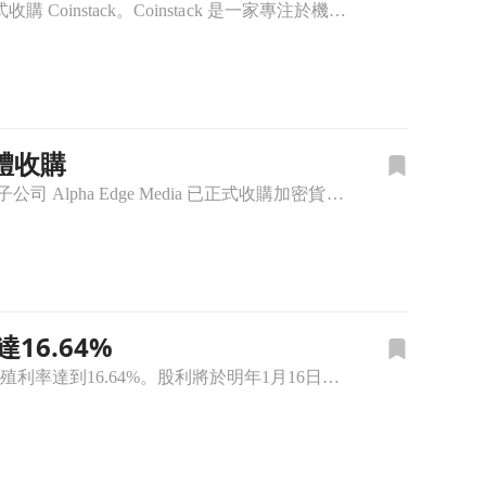
Aether Holdings(ATHR) 透過官方新聞稿宣布，其全資子公司 Alpha Edge Media 已正式收購 Coinstack。Coinstack 是一家專注於機構投資人市場的加密貨幣
媒體收購
美股市場傳來媒體版圖擴張消息，Aether Holdings (ATHR) 於週四對外宣布，其全資子公司 Alpha Edge Media 已正式收購加密貨幣電子報與媒體平台 Coinstack。這項
16.64%
Aether Holdings(ATHR)近日宣布將發放每股0.25美元的季度股利，這一舉措使其預期殖利率達到16.64%。股利將於明年1月16日支付，12月31日持有該公司股票的股東將有資格獲得此股