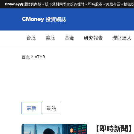
CMoney
理財寶商城
股市爆料同學會
投資理財
即時股市
美股專區
模擬
台股
美股
基金
研究報告
理財達人
首頁
ATHR
最新
最熱
【即時新聞】瞄
前往【即時新聞】瞄準機構投資人商機，Aether Hold