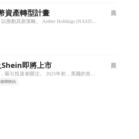
位元幣資產轉型計畫
Aether Holdings 發起一項約4,000萬美元的公開募股，將85%淨收益用於購買位元幣，以推動其新策略。 Aether Holdings (NASDAQ:ATHR) 近日宣佈啟動一項經承銷
及Shein即將上市
隨著2025年到來，美國IPO市場雖然起步緩慢，但多家知名企業計劃在今年登陸股市，吸引投資者關注。 2025年初，美國的首次公開募股(IPO)市場顯示出復甦的跡象。儘管開局不如預期，卻有數家備受矚目的
股新聞快訊