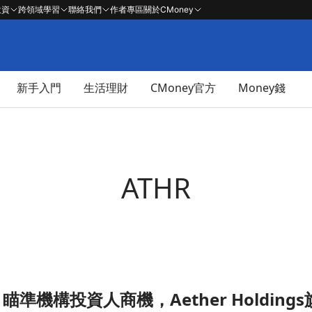
投資
跨領域學習
聯絡我們
作者專區
關於CMoney
新手入門
生活理財
CMoney官方
Money錢
ATHR
準機構投資人商機，Aether Holdin
ings旗下收購加密貨幣媒體Coinstack文章頁