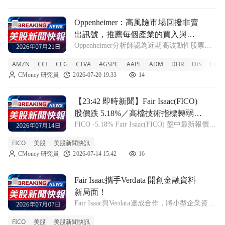
前往Oppenheimer：高風險市場回撥非賣出訊號，推薦
Oppenheimer：高風險市場回撥非賣
出訊號，推薦每個產業的買入與賣
Oppenheimer分析師認為近期高波動性股票的
出策略！
下跌屬於正常修正，並提供各產業的具體買賣
AMZN
CCI
CEG
CTVA
#GSPC
AAPL
ADM
DHR
DIS
EQT
建議。 AMZN +1.13% CCI -2.01% CEG
CMoney 研究員
2026-07-20 19:33
14
+0.71% CTVA -0.4% #GSPC
前往【23:42 即時新聞】Fair Isaac(FICO) 股價跌 5.
【23:42 即時新聞】Fair Isaac(FICO)
股價跌 5.18%／高檔技術指標轉弱引
FICO -5.18% Fair Isaac(FICO) 盤中最新報價為
發拉回
1212.03 美元，股價跌幅約 5.18%，呈現明顯
FICO
美股
美股新聞快訊
回落走勢。技術面顯示，近期股價在 7 月初一
CMoney 研究員
2026-07-14 15:42
16
度站上 1270.83、12
前往Fair Isaac攜手Verdata 開創金融資料新局面！文章頁
Fair Isaac攜手Verdata 開創金融資料
新局面！
Fair Isaac與Verdata達成合作，將小型企業資料
整合至FICO Marketplace，助力金融機構風險
FICO
美股
美股新聞快訊
評估。 FICO +1.51% 在一項引人注目的合作