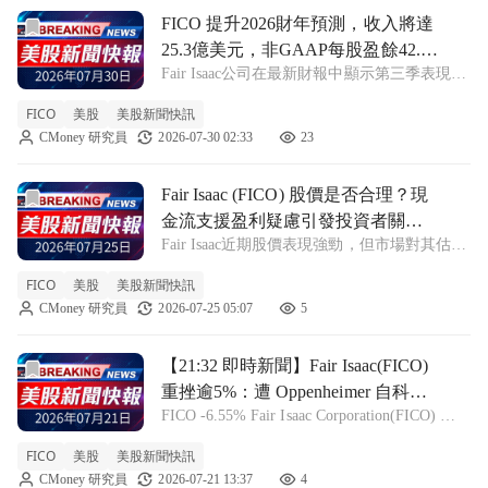
前往FICO 提升2026財年預測，收入將達25.3億美元，非GA
FICO 提升2026財年預測，收入將達
25.3億美元，非GAAP每股盈餘42.43
Fair Isaac公司在最新財報中顯示第三季表現強
美元！
勁，並上調2026財年的收入及盈利指引，引發
FICO
美股
美股新聞快訊
市場關注。 FICO +2.76% Fair Isaac
CMoney 研究員
2026-07-30 02:33
23
Corporation(FICO)於最新的財報
前往Fair Isaac (FICO) 股價是否合理？現金流支援盈利
Fair Isaac (FICO) 股價是否合理？現
金流支援盈利疑慮引發投資者關
Fair Isaac近期股價表現強勁，但市場對其估值
注！
存在分歧，分析指出該公司可能被低估
FICO
美股
美股新聞快訊
21.5%，同時也面臨競爭與監管風險。 FICO
CMoney 研究員
2026-07-25 05:07
5
+2.58% Fair Isaac(FICO)在過去五年中實現了
前往【21:32 即時新聞】Fair Isaac(FICO) 重挫逾5%：遭
【21:32 即時新聞】Fair Isaac(FICO)
重挫逾5%：遭 Oppenheimer 自科技
FICO -6.55% Fair Isaac Corporation(FICO) 最
板塊中點名為「Sell」標的
新報價 1192.57 美元，盤中跌幅約 5.64%，股
FICO
美股
美股新聞快訊
價出現明顯壓回。根據 Oppenheimer 最新產業
CMoney 研究員
2026-07-21 13:37
4
報告，