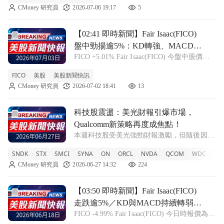
CMoney 研究員
2026-07-06 19:17
5
中，Fair Isaac(FIC
前往【02:41 即時新聞】Fair Isaac(FICO) 盤中勁揚逾
【02:41 即時新聞】Fair Isaac(FICO)
盤中勁揚逾5%：KD轉強、MACD收
FICO +5.01% Fair Isaac(FICO) 今盤中股價勁
斂推動反彈
揚，最新價來到 1267.04 美元，漲幅約
FICO
美股
美股新聞快訊
5.00%，延續近幾個交易日自低檔 1090-1100
CMoney 研究員
2026-07-02 18:41
13
美元區間反彈走勢，顯示逢低買
前往科技股震盪：美光財報引爆市場，Qualcomm新策略再
科技股震盪：美光財報引爆市場，
Qualcomm新策略再度成焦點！
本週科技股受美光強勁財報激勵，但隨後因AI
估值過高及OpenAI考慮延遲IPO而回落。投資
SNDK
STX
SMCI
SYNA
ON
ORCL
NVDA
QCOM
WDC
XLK
者關注行業動態與未來展望。 SNDK -10.46%
CMoney 研究員
2026-06-27 14:32
224
STX -12.24% SMCI -3.31% SYNA
前往【03:50 即時新聞】Fair Isaac(FICO) 走跌逾5%
【03:50 即時新聞】Fair Isaac(FICO)
走跌逾5%／KD與MACD持續轉弱、
FICO -4.99% Fair Isaac(FICO) 今日時報價為
股價跌破短期支撐
1,125.14 美元，盤中下跌 5.15%，呈現明顯回