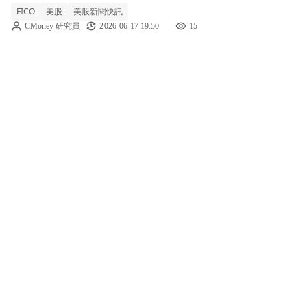
FICO
美股
美股新聞快訊
檔走勢。技術面顯示，自 6 月初高檔拉回後，
CMoney 研究員
2026-06-17 19:50
15
股價已自 1,296.36