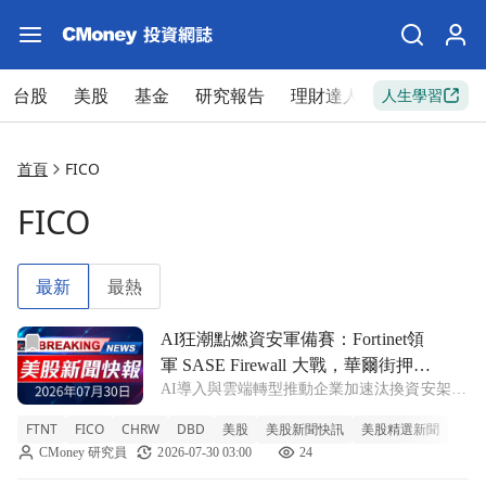
台股
美股
基金
研究報告
理財達人
新手入門
人生學習
首頁
FICO
FICO
最新
最熱
前往AI狂潮點燃資安軍備賽：Fortinet領軍 SASE Firewa
AI狂潮點燃資安軍備賽：Fortinet領
軍 SASE Firewall 大戰，華爾街押注
AI導入與雲端轉型推動企業加速汰換資安架
長線成長
構，Fortinet(QS:FTNT)第二季帳單成長33%、
FTNT
FICO
CHRW
DBD
美股
美股新聞快訊
美股精選新聞
產品營收暴增52%，並首度以「SASE
CMoney 研究員
2026-07-30 03:00
24
Firewall」整合安全與網路，帶動全年營收與
獲利全面上修