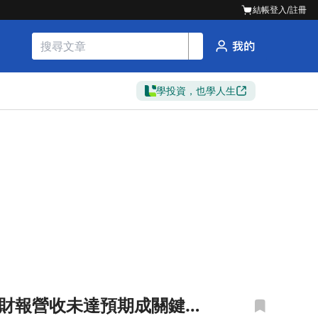
結帳
登入/註冊
學投資，也學人生
逾10% 財報營收未達預期成關鍵壓