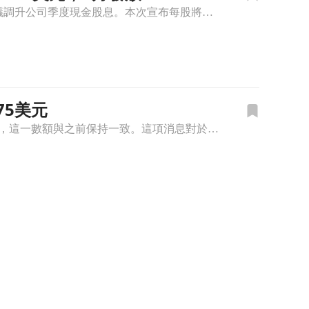
北美知名房地產服務商 FirstService (FSV) 近日發布最新的股利政策公告，董事會決議調升公司季度現金股息。本次宣布每股將配發 0.305 美元，相較於前一季度的 0.275 美元，配息金
75美元
加拿大房地產服務公司FirstService(FSV)近日宣布，將發放每股0.275美元的季度股息，這一數額與之前保持一致。這項消息對於關注股息收益的投資人來說，無疑是一個值得注意的資訊。 股息收益率