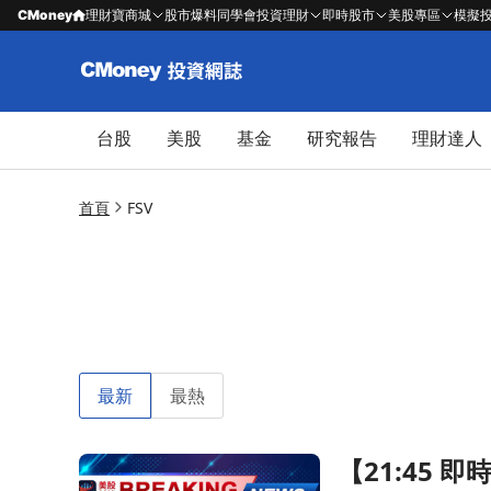
CMoney
理財寶商城
股市爆料同學會
投資理財
即時股市
美股專區
模擬
台股
美股
基金
研究報告
理財達人
首頁
FSV
最新
最熱
【21:45 即
前往【21:45 即時新聞】FirstService(FSV)