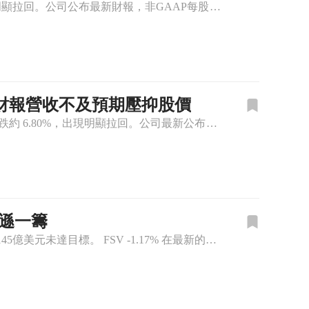
FSV -10.35% FirstService(FSV)最新股價來到126.97美元，盤中下跌約10.35%，出現明顯拉回。公司公布最新財報，非GAAP每股盈餘(EPS)為1.75美元，優於市場預期
挫逾6% 財報營收不及預期壓抑股價
FSV -6.8% 美股物業服務商 FirstService(FSV) 今日股價最新報價約 132 美元，早盤下跌約 6.80%，出現明顯拉回。公司最新公布財報顯示，非通用會計準則(Non-GAAP)
略遜一籌
FirstService公佈第三季財報，每股非GAAP盈餘為1.75美元，超過市場預期，但營收145億美元未達目標。 FSV -1.17% 在最新的第三季財報中，FirstService Corpor