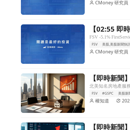
CMoney 研究員
【02:55 即
前往【02:55 即時新聞】FirstService(FSV) 
賣壓
FSV
美股,美股新聞快
CMoney 研究員
【即時新聞】
前往【即時新聞】房地產服務商FirstService財
預期
FSV
#GSPC
美股新
權知道
202
【即時新聞】F
前往【即時新聞】FirstService宣布調高季度股息近1