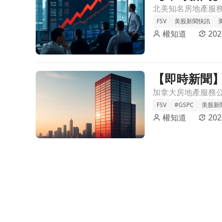
FSV
美股新聞快訊
權知道
202
【即時新聞】F
前往【即時新聞】FirstService宣布季度股息，維持每
FSV
#GSPC
美股新
權知道
202