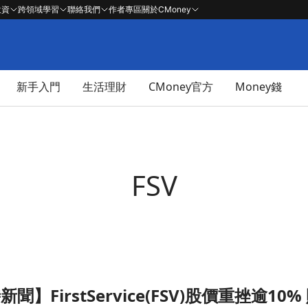
投資
跨領域學習
聯絡我們
作者專區
關於CMoney
新手入門
生活理財
CMoney官方
Money錢
FSV
時新聞】FirstService(FSV)股價重挫
股價重挫逾10% 財報營收未達預期成關鍵壓力文章頁