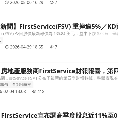
2026-05-06 16:29
7
時新聞】FirstService(FSV) 重挫逾5
重挫逾5%／KD跌破50、短線動能轉弱引發賣壓文章頁
訊
2026-04-29 18:55
7
房地產服務商FirstService財報報喜
報報喜，第四季營收獲利雙雙優於市場預期文章頁
聞快訊
美股最新動態
6-02-04 13:08
418
irstService宣布調高季度股息近11%至
1%至0.305美元，4月發放文章頁