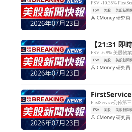
力
FSV
美股
美股新聞
CMoney 研究員
【21:31 即
前往【21:31 即時新聞】FirstService(FSV) 
FSV
美股
美股新聞
CMoney 研究員
FirstSe
前往FirstService Q3財報出爐！每股盈餘超預期
FSV
美股
美股新聞
CMoney 研究員