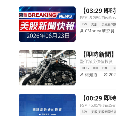
【03:29 即
前往【03:29 即時新聞】FirstService (FSV)
壓
FSV
美股
美股新聞
CMoney 研究員
【即時新聞】
前往【即時新聞】哈雷(HOG)獲2958萬美元重金建
HOG
RHI
BKD
B
權知道
202
【00:29 即
前往【00:29 即時新聞】FirstService (FSV
弱
FSV
美股,美股新聞快