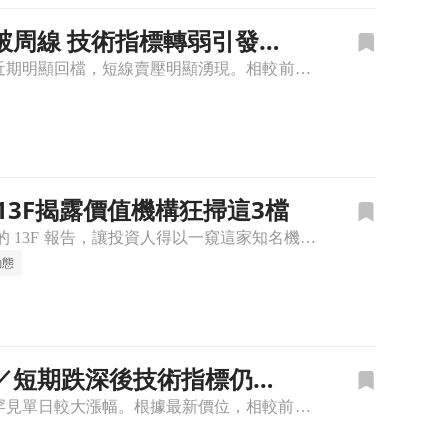
5%／跌破周線 技術指標轉弱引發賣
FSV -5.28% FirstService (FSV) 今盤中股價跌至 130.55 美元，單日跌幅約 5.28%，為近期明顯回檔，短線賣壓明顯湧現。相較前幾日股價多在 137~143 美元區間震
13F揭露價值機構狂掃這3檔
堅守深度價值投資，最新13F持股曝光 第三大道資產管理近期提交了 2026 年第一季的 13F 報告，讓投資人得以一窺這家知名機構的最新戰略佈局。該機構由傳奇價值型投資人馬丁·惠特曼創立，在市場上以深
動態
急漲逾5%／短期跌深後技術指標仍偏
FSV +5.05% FirstService (FSV) 今日盤中股價來到 132 美元，上漲約 5.05%，為近期罕見單日較大漲幅。根據最新價位，相較前幾個交易日自 148.7 美元一路回落至 1