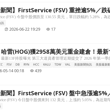
時新聞】FirstService (FSV) 重挫逾
 重挫逾5%／跌破周線 技術指標轉弱引發賣壓文章頁
快訊
2026-06-22 19:29
17
哈雷(HOG)獲2958萬美元重金建倉！最新
倉！最新13F揭露價值機構狂掃這3檔文章頁
CC
FSV
DB
RYN
HCC
KALU
TDW
VAL
美股新聞快訊
美股最新
6-05-14 00:18
439
時新聞】FirstService (FSV) 盤中
) 盤中急漲逾5%／短期跌深後技術指標仍偏弱文章頁
訊