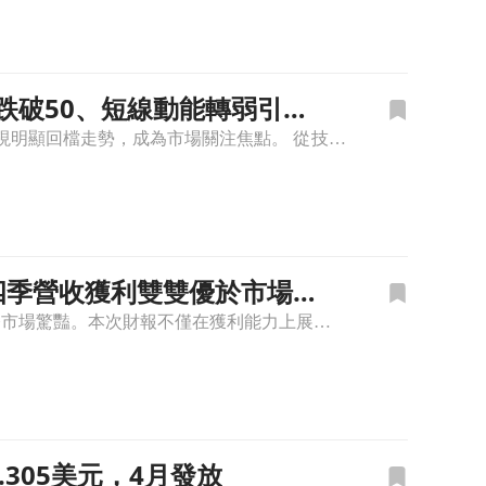
%／KD跌破50、短線動能轉弱引發
FSV -5.1% FirstService(FSV) 今日股價最新報價為 135.84 美元，盤中下跌 5.02%，呈現明顯回檔走勢，成為市場關注焦點。 從技術面觀察，近期股價自 4 月中上攻至約
，第四季營收獲利雙雙優於市場
北美知名房地產服務商 FirstService(FSV) 公布了最新的第四季財報數據，整體表現令市場驚豔。本次財報不僅在獲利能力上展現韌性，營收規模也成功超越華爾街分析師原本的預估模型。對於關注美股房
0.305美元，4月發放