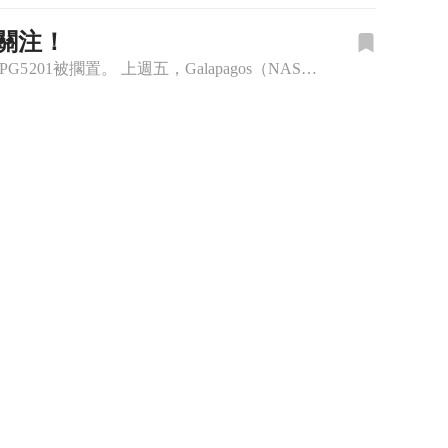
場關注！
Galapagos因摩根士丹利下調評級而結束四天的上漲趨勢，原因在於其CAR-T療法GLPG5201被擱置。 上週五，Galapagos（NASDAQ: GLPG）股價在經歷了四天的連續上漲後突然回落