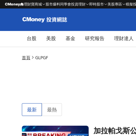
CMoney
理財寶商城
股市爆料同學會
投資理財
即時股市
美股專區
模擬
台股
美股
基金
研究報告
理財達人
首頁
GLPGF
最新
最熱
加拉帕戈斯公司
前往加拉帕戈斯公司2025年揭示關鍵CAR-T試驗及Sp