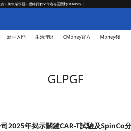
投資
跨領域學習
聯絡我們
作者專區
關於CMoney
新手入門
生活理財
CMoney官方
Money錢
GLPGF
2025年揭示關鍵CAR-T試驗及SpinC
inCo分拆計畫！文章頁