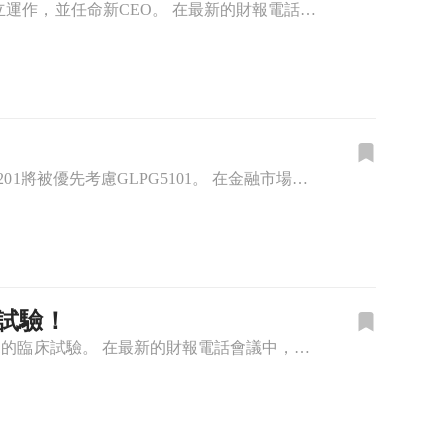
加拉帕戈斯公司宣佈將於2025年進行重要的CAR-T臨床試驗，同時推進SpinCo的獨立運作，並任命新CEO。 在最新的財報電話會議中，加拉帕戈斯公司（Galapagos NV）首席執行官保羅·史託費
Galapagos因摩根士丹利的評級下調而結束四天漲勢，分析指出其CAR-T療法GLPG5201將被優先考慮GLPG5101。 在金融市場上，Galapagos (NASDAQ: GLPG) 的股價於
鍵試驗！
加拉帕戈斯公司CEO表示，2024年將是關鍵的一年，並計劃於2026年進行GLPG5101的臨床試驗。 在最新的財報電話會議中，加拉帕戈斯（Galapagos NV）首席執行官保羅·斯托費爾斯（Pau