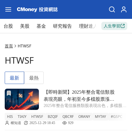
台股
美股
基金
研究報告
理財達人
新手入門
人生學習
首頁
HTWSF
HTWSF
最新
最熱
前往【即時新聞】2025年整合電信類股表現亮眼，年初至今
【即時新聞】2025年整合電信類股
表現亮眼，年初至今多檔股票漲幅
2025年整合電信服務類股表現出色，多檔股票
驚人
年初至今漲幅達三位數。整體來看，電信類股
HIS
TIAIY
HTWSF
BZQIF
QBCRF
ORANY
MYTAY
#GSPC
#X
(XTL)年初至今上漲43%，是今年標普500指數
權知道
2025-12-29 18:45
929
11大類股中表現第二佳的類股，僅次於整體通
訊服務(XLC)，後者年