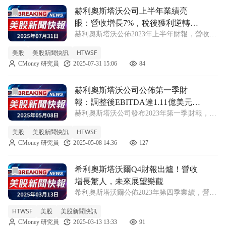
前往赫利奧斯塔沃公司上半年業績亮眼：營收增長7%，稅後
赫利奧斯塔沃公司上半年業績亮
眼：營收增長7%，稅後獲利逆轉為
赫利奧斯塔沃公佈2023年上半年財報，營收達
盈
4.183億美元，調整後EBITDA增長9%。稅後
美股
美股新聞快訊
HTWSF
獲利從虧損轉為盈利。 赫利奧斯塔沃公司
CMoney 研究員
2025-07-31 15:06
84
（Helios Towers）近日發表了其2023年上半年
財報，顯示
前往赫利奧斯塔沃公司公佈第一季財報：調整後EBITDA達1.1
赫利奧斯塔沃公司公佈第一季財
報：調整後EBITDA達1.11億美元，
赫利奧斯塔沃公司發布2023年第一季財報，營
展望2025年持平
收203.8百萬美元，同比增長4.7%，並重申
美股
美股新聞快訊
HTWSF
2025年指引。 赫利奧斯塔沃公司（Helios
CMoney 研究員
2025-05-08 14:36
127
Towers）近日宣佈其2023年第一季的財務結
果，引起市場
前往希利奧斯塔沃爾Q4財報出爐！營收增長驚人，未來展望
希利奧斯塔沃爾Q4財報出爐！營收
增長驚人，未來展望樂觀
希利奧斯塔沃爾公佈2023年第四季業績，營收
達到2.073億美元，租戶數量大幅增加，預期
HTWSF
美股
美股新聞快訊
明年將持續成長。 希利奧斯塔沃爾（Helios
CMoney 研究員
2025-03-13 13:33
91
Towers）於近日發布其2023年第四季的財報，