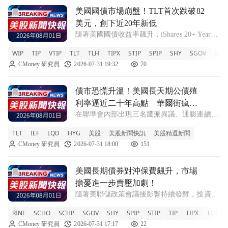
前往美國國債市場崩盤！TLT首次跌破82美元，創下近20年
美國國債市場崩盤！TLT首次跌破82
美元，創下近20年新低
隨著美國國債收益率飆升，iShares 20+ Year
Treasury Bond ETF (TLT) 在週五跌至82美元
WIP
TIP
VTIP
TLT
TLH
TIPX
STIP
SPIP
SHY
SGOV
SCH
以下，顯示長期政府債務的壓力加劇。 WIP
CMoney 研究員
2026-07-31 19:32
70
-0.1% TIP -0.3%
前往債市恐慌升溫！美國長天期公債殖利率逼近二十年高點 
債市恐慌升溫！美國長天期公債殖
利率逼近二十年高點 華爾街瘋搶
在聯準會內部出現三名鷹派異議、通膨連續五
「保命保險」
年高於目標之際，美國10年期與30年期公債殖
TLT
IEF
LQD
HYG
美股
美股新聞快訊
美股精選新聞
利率急升，30年期逼近5.3%兩十年高位。避險
CMoney 研究員
2026-07-31 18:00
151
資金大舉湧入長天期公債賣權，相關期權溢價
飆至3月以來最高，顯示固定收益
前往美國長期債券對沖保費飆升，市場擔憂進一步賣壓加劇！
美國長期債券對沖保費飆升，市場
擔憂進一步賣壓加劇！
隨著美聯儲政策會議後影響持續發酵，投資者
為防範更深的債市賣壓而支付的對沖保費達到
RINF
SCHO
SCHP
SGOV
SHY
SPIP
STIP
TIP
TIPX
TLH
五個月來最高水平。 RINF +0.4% SCHO
CMoney 研究員
2026-07-31 17:17
22
-0.1% SCHP -0.33% SGOV +0.02% SHY