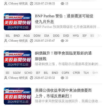
CMoney 研究員
2026-07-23 08:35
13
加息。 #GSPC -0.14% IEI -0.16% BIL +0.02%
前往BNP Paribas 警告：通膨鷹派可能促使九月升息文章頁
BNP Paribas 警告：通膨鷹派可能促
使九月升息
BNP Paribas 預測美聯儲在七月會議將維持現
行利率，但警告九月或有意外升息的風險。
BIL
BND
AGG
DDM
DIA
DOG
DXD
HYG
IEF
IEI
IVV
BIL +0.02% BND -0.16% AGG -0.16% DDM
CMoney 研究員
2026-07-23 05:47
20
0% DIA -0.01% DOG
前往銅價飆升！聯準會面臨更艱鉅的通膨挑戰文章頁
銅價飆升！聯準會面臨更艱鉅的通
膨挑戰
隨著銅價上漲，市場顯示出通膨再度加劇的跡
象，讓聯準會在達成2%目標的路上更加艱
IEI
SGOV
SCHO
IEF
BIL
BNO
COPX
CPER
TLH
SHY
US
難。 IEI -0.18% SGOV +0.01% SCHO -0.12%
CMoney 研究員
2026-07-22 03:32
33
IEF -0.25% BIL 0% BNO +
前往美國公債收益率因中東油價擔憂而上升，市場反應劇烈！
美國公債收益率因中東油價擔憂而
上升，市場反應劇烈！
隨著中東局勢緊張及油價回升，美國公債收益
率全線攀升，投資者對通脹壓力的擔憂加劇。