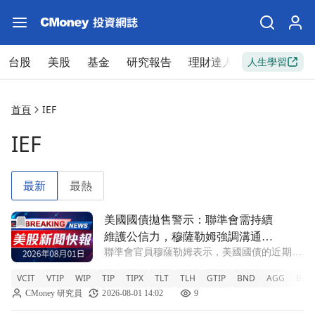
台股
美股
基金
研究報告
理財達人
新手入門
人生學習
首頁
IEF
IEF
最新
最熱
前往美國國債拋售警示：聯準會需持續維護公信力，穆薩勒姆
美國國債拋售警示：聯準會需持續
維護公信力，穆薩勒姆強調溝通重
聯準會官員穆薩勒姆表示，美國國債的近期拋
要性
售顯示出聯準會必須加強其公信力，以有效應
VCIT
VTIP
WIP
TIP
TIPX
TLT
TLH
GTIP
BND
AGG
BIL
對通脹壓力。 VCIT -0.15% VTIP 0% WIP
CMoney 研究員
2026-08-01 14:02
9
+0.46% TIP -0.1% TIPX -0.05%