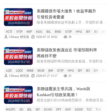
前往美國國債市場大拋售！收益率飆升引發投資者憂慮文章頁
美國國債市場大拋售！收益率飆升
引發投資者憂慮
隨著美國國債收益率急劇上升，市場對於通脹
的擔憂加劇。聯準會內部意見分歧，使得未來
VCIT
VTIP
WIP
AGG
BIL
BND
GTIP
HYG
IEF
IEI
JNK
利率走向變得不明朗。 VCIT -0.29% VTIP
CMoney 研究員
2026-07-31 16:02
39
-0.11% WIP -0.2% AGG -0.34% BIL
前往美聯儲政策會議迫近 市場預期利率將維持不變文章頁
美聯儲政策會議迫近 市場預期利率
將維持不變
隨著美聯儲即將召開的政策會議，市場對於利
率是否會調整的預測顯示出62.1%的可能性將
LQD
LQDI
MBB
MUB
JNK
GTIP
HYG
IEF
IEI
IVV
DIA
保持不變。 LQD +0.24% LQDI 0% MBB
CMoney 研究員
2026-07-27 15:17
25
+0.15% MUB +0.31% JNK +0.15%
前往美聯儲鷹派主導共識，Warsh與Kashkari引領政策風潮
美聯儲鷹派主導共識，Warsh與
Kashkari引領政策風潮！
德意志銀行的AI情緒模型顯示，美聯儲官員對
於通脹的立場愈發強硬，預計將在即將召開的
#GSPC
IEI
BIL
IEF
SCHO
SPY
SHY
SGOV
TLT
TLH
美股
FOMC會議上維持利率不變，但未來可能再度