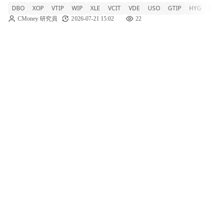
DBO
XOP
VTIP
WIP
XLE
VCIT
VDE
USO
GTIP
HYG
IEF
DBO +2.73% XOP +1.19% VTIP -0.02% WIP
CMoney 研究員
2026-07-21 15:02
22
-0.08% XLE +0.48% VCI