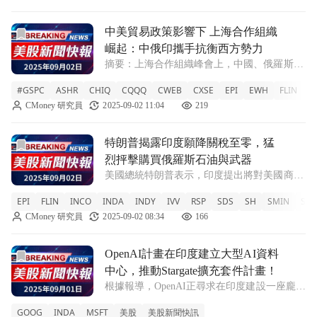
前往中美貿易政策影響下 上海合作組織崛起：中俄印攜手抗
中美貿易政策影響下 上海合作組織
崛起：中俄印攜手抗衡西方勢力
摘要：上海合作組織峰會上，中國、俄羅斯及
印度領導人聚首，強調多邊合作以對抗美國的
#GSPC
ASHR
CHIQ
CQQQ
CWEB
CXSE
EPI
EWH
FLIN
FX
貿易壓力，顯示新世界秩序的形成。 在天津
CMoney 研究員
2025-09-02 11:04
219
舉行的上海合作組織(SCO)峰會上，中國國家
主席習近平與俄羅斯總統普京的會晤成為
前往特朗普揭露印度願降關稅至零，猛烈抨擊購買俄羅斯石油
特朗普揭露印度願降關稅至零，猛
烈抨擊購買俄羅斯石油與武器
美國總統特朗普表示，印度提出將對美國商品
的關稅降至零，但同時他也強烈批評印度購買
EPI
FLIN
INCO
INDA
INDY
IVV
RSP
SDS
SH
SMIN
SPX
俄羅斯的能源和軍火。 在一場記者會上，美
CMoney 研究員
2025-09-02 08:34
166
國總統特朗普指出，印度政府已表達意願，將
對美國出口商品的關稅降低至“零”，這是因
前往OpenAI計畫在印度建立大型AI資料中心，推動Starga
OpenAI計畫在印度建立大型AI資料
中心，推動Stargate擴充套件計畫！
根據報導，OpenAI正尋求在印度建設一座龐大
的資料中心，這將是其亞洲市場Stargate品牌
GOOG
INDA
MSFT
美股
美股新聞快訊
人工智慧基礎設施的重要進展。 隨著全球對