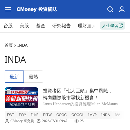
台股
美股
基金
研究報告
理財達人
新手入門
人生學習
首頁
INDA
INDA
最新
最熱
前往投資者因「七大巨頭」集中風險，轉向國際股市尋找新機
投資者因「七大巨頭」集中風險，
轉向國際股市尋找新機會！
Janus Henderson的投資經理Julian McManus表
示，越來越多投資者考慮將資金配置至國際市
EWT
EWY
FLKR
FLTW
GOOG
GOOGL
IMVP
INDA
IVV
MA
場，以應對美國科技股過度集中的風險。
CMoney 研究員
2026-07-31 09:47
25
GOOG -0.62% EWT +5.13% EWY