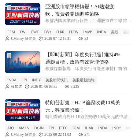
前往亞洲股市領導權轉變！AI熱潮疲軟，投資者開始調整策略
亞洲股市領導權轉變！AI熱潮疲
軟，投資者開始調整策略
根據法國興業銀行報告，亞洲股市在半導體驅
動的漲勢後出現領導權輪替，韓國和臺灣的估
EEM
EWJ
EWT
EWY
FLKR
FLTW
IMVP
INDA
美股
美股新
值問題引發關注。 EEM +0.18% EWJ +1.1%
CMoney 研究員
2026-07-12 18:31
33
EWT +1.09% EWY -0.67% FLKR -0.
前往【即時新聞】印度央行預計維持4%通膨目標，政策有效
【即時新聞】印度央行預計維持4%
通膨目標，政策有效管理價格
根據媒體報導，印度央行可能會維持目前的
4%通膨目標不變，因為這一政策被認為在價
INDA
EPI
INDY
美股新聞快訊
美股最新動態
格管理上相當有效。印度儲備銀行的政策框架
權知道
2026-01-06 03:35
3,235
要求將通膨率維持在4%左右，這是政府要求
的2%-6%範圍的中點。彭博新聞引述未具名
前往特朗普新規：H-1B簽證收費10萬美元，科技業恐慌！文
特朗普新規：H-1B簽證收費10萬美
元，科技業恐慌！
特朗普政府對H-1B簽證徵收10萬美元的申請費
用，引發科技業不安，印度科技公司股價應聲
AIQ
AMZN
DGIN
EPI
FTEC
IGM
IHAK
INDA
INDY
INQQ
下跌。 IXN +0.74% IGM +0.84% IHAK
CMoney 研究員
2025-09-22 11:03
271
-0.06% VGT +0.93% FTEC +0.