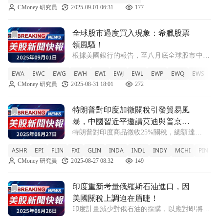
CMoney 研究員
2025-09-01 06:31
177
人工智慧需求的急劇上升，OpenAI近期宣佈計
畫在印度建立一個大型
前往全球股市過度買入現象：希臘股票領風騷！文章頁
全球股市過度買入現象：希臘股票
領風騷！
根據美國銀行的報告，至八月底全球股市中，
希臘股票以34.6%的超買程度名列前茅。 隨著
EWA
EWC
EWG
EWH
EWI
EWJ
EWL
EWP
EWQ
EWS
E
2023年進入下半年，美國銀行在其每週的市場
CMoney 研究員
2025-08-31 18:01
272
流動性報告中指出，全球多個股市出現了過度
買入的情況。該報告根據各市場與
前往特朗普對印度加徵關稅引發貿易風暴，中國習近平邀請莫
特朗普對印度加徵關稅引發貿易風
暴，中國習近平邀請莫迪與普京共
特朗普對印度商品徵收25%關稅，總額達
襄盛舉！
50%，同時中國將主辦地區安全論壇，加強與
ASHR
EPI
FLIN
FXI
GLIN
INDA
INDL
INDY
MCHI
PIN
俄印的合作。 美國總統特朗普於本週三正式
CMoney 研究員
2025-08-27 08:32
149
實施針對印度商品的25%懲罰性關稅，使總稅
率上升至50%，這是美國所施加的最高稅
前往印度重新考量俄羅斯石油進口，因美國關稅上調迫在眉睫
印度重新考量俄羅斯石油進口，因
美國關稅上調迫在眉睫！
印度計畫減少對俄石油的採購，以應對即將上
升的美國關稅。 隨著美國即將提高關稅，印