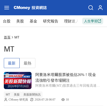
台股
美股
基金
研究報告
理財達人
新手入門
人生學習
首頁
MT
MT
最新
最熱
前往阿賽洛米塔爾股票被低估26%！現金流強勁引發市場關注
阿賽洛米塔爾股票被低估26%！現金
流強勁引發市場關注
阿賽洛米塔爾(MT)股票過去三年回報高達
141%，但目前仍顯示出約25.9%的低估潛力，
MT
美股
美股新聞快訊
未來表現值得期待。 MT +1.15% 阿賽洛米塔
CMoney 研究員
2026-07-26 06:07
10
爾的股價在過去三年間上漲了141%，然而根
據折現現金流（DCF