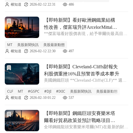
權知道
2026-02-12 22:31
486
Jefferies 的最新報告，分析師將該公司的投資
前往【即時新聞】看好歐洲鋼鐵業結構性改善，傑富瑞升評Arcel
【即時新聞】看好歐洲鋼鐵業結構
性改善，傑富瑞升評ArcelorMittal至
**傑富瑞看好股價表現，給予華爾街最高目標
買進
價** 全球鋼鐵巨頭 ArcelorMittal(MT) 近期獲
MT
美股新聞快訊
美股最新動態
得傑富瑞（Jefferies）證券的青睞，分析師將
權知道
2026-02-12 22:30
497
其評級由「持有」上調至「買進」，並將目標
價從
前往【即時新聞】Cleveland-Cliffs財報失利股價重挫16
【即時新聞】Cleveland-Cliffs財報失
利股價重挫16%且預警首季成本攀升
美國鋼鐵巨頭 **Cleveland-Cliffs(CLF)** 週一
股價遭遇重擊，終場大跌16.5%，創下自10月
CLF
MT
#GSPC
#DJI
#IXIC
美股新聞快訊
美股最新動態
21日以來的最大單日跌幅。公司公佈的第四季
權知道
2026-02-10 01:22
537
營收為43億美元，雖然較前一年同期持平，但
前往【即時新聞】鋼鐵巨頭安賽樂米塔爾看好貿易政策並預計戰略
【即時新聞】鋼鐵巨頭安賽樂米塔
爾看好貿易政策並預計戰略項目貢
全球鋼鐵龍頭安賽樂米塔爾(MT)在最新的財報
獻16億美元EBITDA
會議中展現對未來的強烈信心，執行長 Aditya