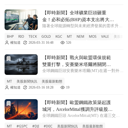
年同期下滑
前往【即時新聞】全球礦業巨頭砸重金！必和必拓(BHP)資
【即時新聞】全球礦業巨頭砸重
金！必和必拓(BHP)資本支出將大
隨著全球能源轉型與未來經濟發展的需求升
增，這3大關鍵礦產迎爆發
溫，全球前20大礦業公司的資本支出正呈現顯
BHP
RIO
TECK
GOLD
KGC
MT
NEM
MOS
VALE
美股新聞
著成長趨勢。數據顯示，這些礦業巨頭的總資
權知道
2026-03-31 16:48
526
本支出從2024年的736億美元增加至2025年的
794億美元，並預計在2026
前往【即時新聞】戰火與歐盟環保規範雙重打擊，安賽樂米塔
【即時新聞】戰火與歐盟環保規範
雙重打擊，安賽樂米塔爾將關閉烏
全球鋼鐵巨頭安賽樂米塔爾(MT)在週一對外宣
克蘭軋鋼廠
布，受到持續衝突引發的能源危機影響，加上
MT
美股新聞快訊
美股最新動態
歐盟嚴格的環境法規成本不斷攀升，公司決定
權知道
2026-03-16 18:28
19
關閉位於烏克蘭的兩座軋鋼廠。此舉突顯了跨
國企業在戰時維持營運所面臨的嚴峻挑戰
前往【即時新聞】歐盟鋼鐵政策築起護城河，ArcelorMitta
【即時新聞】歐盟鋼鐵政策築起護
城河，ArcelorMittal獲調升評級股價
全球鋼鐵巨頭 ArcelorMittal(MT) 在週三交易
創15年新高
日中表現強勁，股價上漲 4.9%，創下近 15 年
MT
#GSPC
#DJI
#IXIC
美股新聞快訊
美股最新動態
來的新高。這波漲勢主要受惠於投資銀行