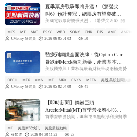
前往夏季票房戰爭即將升溫！《驚聲尖叫6》預計奪冠，總票房
夏季票房戰爭即將升溫！《驚聲尖
叫6》預計奪冠，總票房有望突破
美國電影票房競爭激烈，《驚聲尖叫6》開幕
180M美元
週末預估超過4000萬美元，整體票房或達
MCS
MT
MAT
PSKY
WBD
SONY
CNK
DIS
AMC
AMZN
180M美元。 MCS +3.13% MT +0.36% MAT
CMoney 研究員
2026-06-05 01:03
50
-0.98% PSKY +2.2% WBD 0% SO
前往醫療到鋼鐵全面洗牌：從Option Care暴跌到Merc
醫療到鋼鐵全面洗牌：從Option Care
暴跌到Merck衝刺新藥，產業基本面
美股醫療與工業板塊最新財報呈現兩極走勢：
出現「兩樣情」
Option Care Health營收失速遭市場重懲，
OPCH
MTX
AMN
MT
MRK
CNXN
META
美股,美股新聞快訊,
Merck靠腫瘤與新藥管線撐起成長故事；
CMoney 研究員
2026-05-02 04:00
41
ArcelorMittal與Minerals Technolog
前往【即時新聞】鋼鐵巨頭ArcelorMittal(MT)首季營收
【即時新聞】鋼鐵巨頭
ArcelorMittal(MT)首季營收增4.4%擊
首季營收勝預期，匯率逆風無礙淨利強勢季增
敗預期！受惠政策獲利可期
鋼鐵巨頭 ArcelorMittal(MT) 最新公布第一季
MT
美股新聞快訊
美股最新動態
財報，雖然面臨不利的匯率因素影響，認列約
權知道
2026-04-30 11:22
23
8000 萬美元的匯兑損失，導致淨利潤較前一