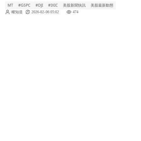
MT
#GSPC
#DJI
#IXIC
美股新聞快訊
美股最新動態
Mittal 強調公司在安全、貿易政策和成長方面
權知道
2026-02-06 05:02
474
取得顯著進展。管理層特別指出，歐盟委員會
的貿易改革，包含碳