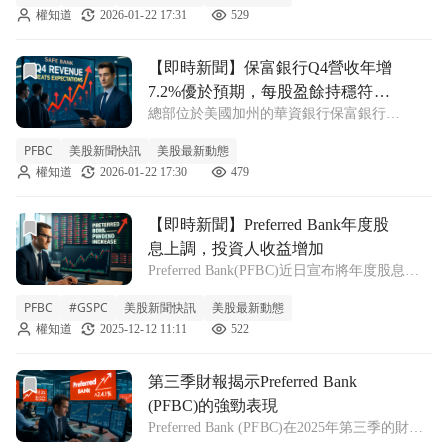
權知道
2026-01-22 17:31
529
力保持穩健。對於關注美股中小型銀行股的投
資人而言，這份成績單顯示出該銀行在當
前往【即時新聞】保富銀行Q4營收年增7.2%優於預期，每
【即時新聞】保富銀行Q4營收年增
7.2%優於預期，每股盈餘持穩符合
總部位於美國加州的華資銀行保富銀行
市場看法
(PFBC) 公布最新季度財報，展現穩健的營運
PFBC
美股新聞快訊
美股最新動態
表現。第四季營收數據不僅較去年同期呈現成
權知道
2026-01-22 17:30
479
長態勢，更優於市場分析師的普遍預期，顯示
出該銀行在利息環境變動下，仍具備良好的
前往【即時新聞】Preferred Bank年度股息上調，投資人
【即時新聞】Preferred Bank年度股
息上調，投資人收益增加
Preferred Bank(PFBC)近日宣布將年度股息提
高6.7%，每股股息從原本的3.00美元上調至
PFBC
#GSPC
美股新聞快訊
美股最新動態
3.20美元。這一舉措讓投資人能夠獲得更高的
權知道
2025-12-12 11:11
522
股息回報，對於依賴股息收入的投資人來說，
無疑是一個
前往第三季財報揭示Preferred Bank (PFBC)的強勁表現文章
第三季財報揭示Preferred Bank
(PFBC)的強勁表現
Preferred Bank (PFBC)在2025年第三季的財報
中，董事長兼CEO李玉表示，該行創下每股盈