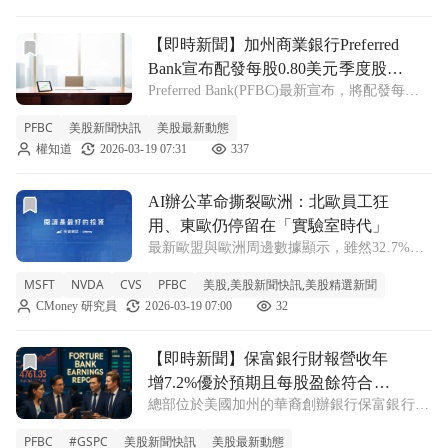
前往【即時新聞】加州商業銀行Preferred Bank宣布配發每
【即時新聞】加州商業銀行Preferred
Bank宣布配發每股0.80美元季度股
Preferred Bank(PFBC)最新宣布，將配發每股
息，遠期殖利率達3.67%
0.80美元的季度現金股息。根據最新的財務數
PFBC
美股新聞快訊
美股最新動態
據顯示，該公司目前的遠期殖利率為3.67%，
權知道
2026-03-19 07:31
337
為市場投資人帶來穩定的現金流收益。 股息
支付時程與除
前往AI辦公革命撕裂歐洲：北歐員工狂用、東歐仍停留在「
AI辦公革命撕裂歐洲：北歐員工狂
用、東歐仍停留在「實驗室時代」
最新歐盟與歐洲周邊數據顯示，雖然32.7%民
眾使用人工智慧工具，但只有約15%會在工作
MSFT
NVDA
CVS
PFBC
美股,美股新聞快訊,美股精選新聞
中實際應用，且各國差距極大：挪威職場AI使
CMoney 研究員
2026-03-19 07:00
32
用率高達35.4%，匈牙利僅1.3%。專家直指，
關鍵不在「愛不用」，而是
前往【即時新聞】保富銀行財報營收年增7.2%優於預期且每
【即時新聞】保富銀行財報營收年
增7.2%優於預期且每股盈餘符合市
總部位於美國加州的華裔創辦銀行保富銀行
場估值
(PFBC)正式公布了第四季財務報告，本次財報
PFBC
#GSPC
美股新聞快訊
美股最新動態
揭露了公司在營收端的亮眼成長，同時獲利能