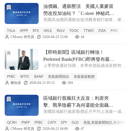
前往油價飆、通膨壓頂 美國人棄麥當勞改投加油站？「C-st
油價飆、通膨壓頂 美國人棄麥當
勞改投加油站？「C-store 神秘武
美國高油價與通膨迫使消費者精打細算，便利
器」正蠶食速食王國
商店靠便宜熱食與一站式購物，正從麥當勞等
TSLA
APPF
RTX
HELE
RVLV
TDOC
TTWO
ZVIA
PFBC
CAS
速食龍頭手中搶客。Yesway 以低價墨西哥捲
CMoney 研究員
2026-04-23 23:00
44
與擴張計畫領軍，整體 c-store 來客與熱食銷
量顯著成長，形成餐飲版「
前往【即時新聞】區域銀行轉強！Preferred Bank(PFBC
【即時新聞】區域銀行轉強！
Preferred Bank(PFBC)即將發布最新
上季營收優於預期，本季有望延續成長態勢
財報，目標價上看100.5美元
Preferred Bank(PFBC)即將在本週三美股盤前
PFBC
WTFC
BANF
美股新聞快訊
美股最新動態
公布第一季財報，市場對此抱持高度期待。回
權知道
2026-04-21 05:15
294
顧上一季表現，該公司繳出營收7807萬美元的
成績，較前一年同
前往區域銀行股瘋狂大反攻：利差夾擊、戰爭陰霾下為何還能
區域銀行股瘋狂大反攻：利差夾
擊、戰爭陰霾下為何還能全面飆
美國區域銀行族群股價近月平均上漲逾一成，
升？
QCR Holdings、Pinnacle Financial、Preferred
QCRH
PNFP
PFBC
CATY
SPY
GLD
美股,美股新聞快訊,美股精選
Bank、Cathay General Bancorp等在高利率、戰
CMoney 研究員
2026-04-21 04:00
47
爭與衰退