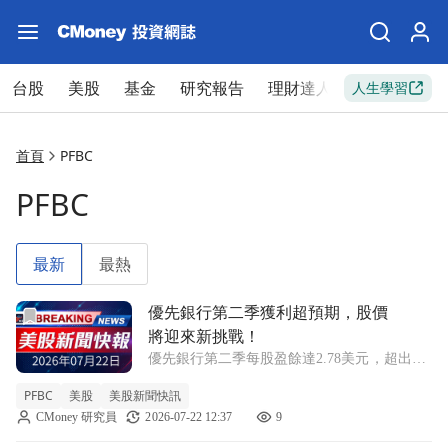
台股
美股
基金
研究報告
理財達人
新手入門
人生學習
首頁
PFBC
PFBC
最新
最熱
前往優先銀行第二季獲利超預期，股價將迎來新挑戰！文章頁
優先銀行第二季獲利超預期，股價
將迎來新挑戰！
優先銀行第二季每股盈餘達2.78美元，超出市
場預期，但營收略低於分析師預測，引發投資
PFBC
美股
美股新聞快訊
者關注。 PFBC -0.78% 在最新的財報中，優
CMoney 研究員
2026-07-22 12:37
9
先銀行（Preferred Bank, PFBC）宣佈其第二季
G