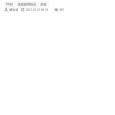
PFBC
美股新聞快訊
美股
餘2.84美元的紀錄，淨利潤達到3,590萬美元。
權知道
2025-10-23 08:18
495
李玉強調，該行的信用質量有所改善，並將不
良