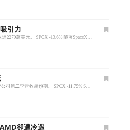
成吸引力
SpaceX在首次財報公佈後股價大幅下滑，但零售投資者卻持續進場，第一小時淨買入達2270萬美元。 SPCX -13.6% 隨著SpaceX於週三的首次財報發布後股價急劇下滑，許多零售投資者卻選擇了「
慌
SpaceX股價在早盤交易中下跌11%，引發投資者擔憂其計劃中的巨額資本支出，儘管公司第二季營收超預期。 SPCX -11.75% SpaceX(SPCX)股票近日遭遇重挫，早盤交易中下滑11%，報1
與AMD卻遭冷遇