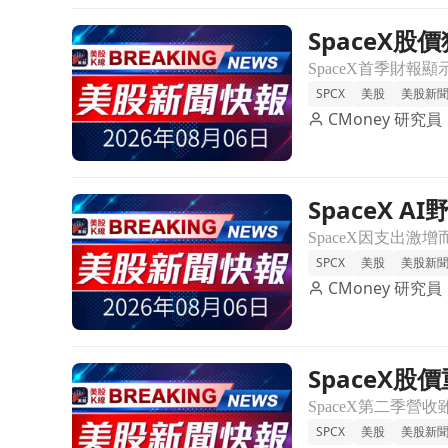
SpaceX
前往SpaceX股價狂跌12%！資本支出達184億美元
SPCX
美股
美股新
CMoney 研究員
SpaceX
前往SpaceX AI野心遭遇投資者耐性考驗，股價下滑
SPCX
美股
美股新
CMoney 研究員
SpaceX
前往SpaceX股價重挫超過10%，AI支出暴增15億
SPCX
美股
美股新