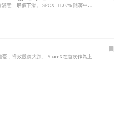
S&P 500與道瓊期貨因中東和平希望小幅上漲，但SpaceX與AMD的財報未能令投資者滿意，股價下滑。 SPCX -11.07% 隨著中東和平的希望升溫，S&P 500和道瓊期貨在週三微幅上漲。然而
SpaceX在首次財報中宣佈AI收入大幅增長，但投資者對其高額支出及盈利能力表示擔憂，導致股價大跌。 SpaceX在首次作為上市公司的財報電話會議上驚喜地宣佈，其AI相關的收益比去年同期增長了三倍。然