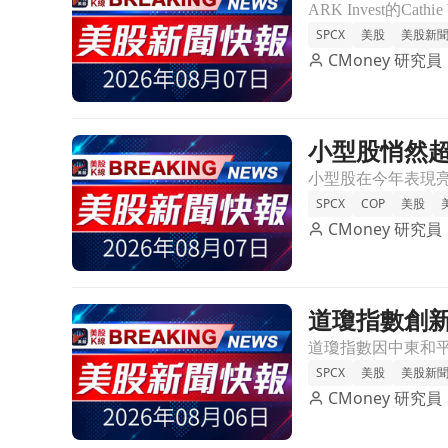
SPCX
美股
美股新
CMoney 研究員
小型股悄然超
前往小型股悄然超越S&P 500與「壯麗七巨頭」，
SPCX
COP
美股
CMoney 研究員
道瓊指數創新
前往道瓊指數創新高！中東和平曙光帶動股市，Spac
SPCX
美股
美股新
CMoney 研究員