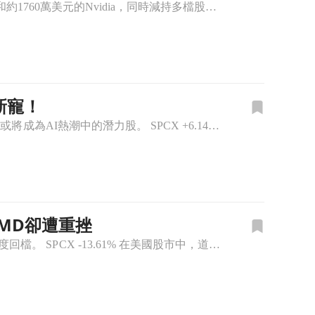
ARK Invest的Cathie Wood在AI基礎設施上大舉投資，購買了近2000萬美元的SpaceX和約1760萬美元的Nvidia，同時減持多檔股票。 SPCX +6.14% 知名投資者Cat
新寵！
小型股在今年表現亮眼，回報率達20.7%，超過S&P 500的12.8%。專家指出，小型股或將成為AI熱潮中的潛力股。 SPCX +6.14% COP +1.45% 在美國股市中，小型股正在展現出強勁
AMD卻遭重挫
道瓊指數因中東和平進展創下歷史新高，但SpaceX和AMD的財報不佳使納斯達克首度回檔。 SPCX -13.61% 在美國股市中，道瓊指數於週三以54,349.92點收盤，再創歷史新高。這一成就主要受