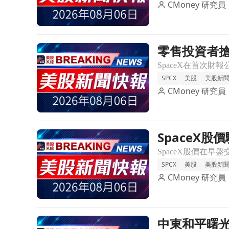
CMoney 研究員
零售投資者搶
前往零售投資者搶買SpaceX股票！首季財報後股價
SPCX
美股
美股新
CMoney 研究員
SpaceX
前往SpaceX股價驟降11%！投資者因高額資本支出
SPCX
美股
美股新
CMoney 研究員
中東和平曙光
前往中東和平曙光助推S&P 500與道瓊期貨上揚，Sp