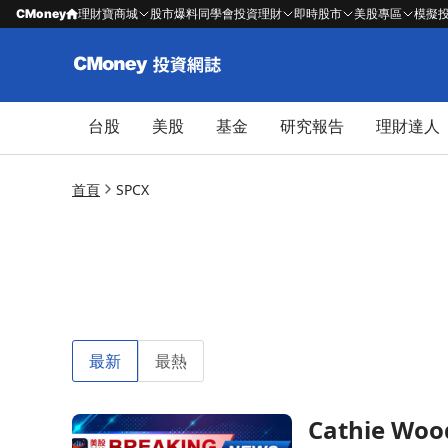
CMoney
理財寶商城
股市爆料同學會
投資理財
即時股市
美股專區
模擬
台股
美股
基金
研究報告
理財達人
首頁
SPCX
最新
最熱
Cathie 
前往Cathie Wood 投資1760萬美元於主要AI股