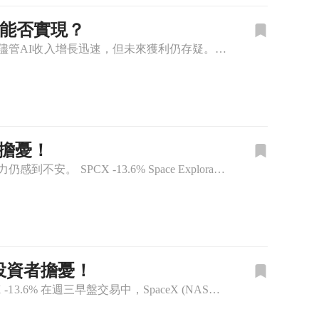
想能否實現？
SpaceX首季財報顯示高達184億美元的資本支出，引發投資者擔憂，股價下滑12%。儘管AI收入增長迅速，但未來獲利仍存疑。 SPCX -13.6% SpaceX（NASDAQ:SPCX）在週三的常規
發擔憂！
SpaceX因支出激增而股價下跌9%，儘管季度業績超預期，但投資者對未來的盈利能力仍感到不安。 SPCX -13.6% Space Exploration Technologies Corp.(SPC
發投資者擔憂！
SpaceX第二季營收雖增92%，但因AI支出激增，股價仍下滑，引起市場關注。 SPCX -13.6% 在週三早盤交易中，SpaceX (NASDAQ:SPCX) 股價驟降超過10%，主要原因是公司資