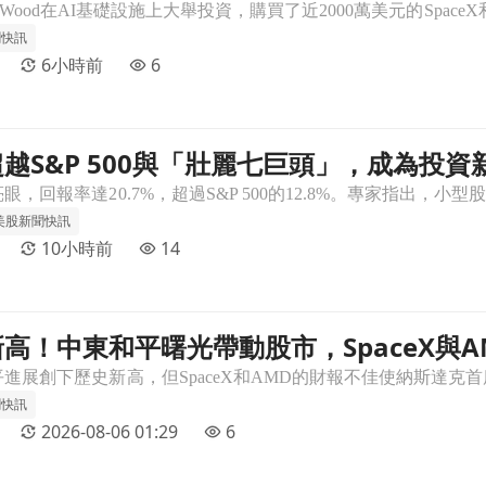
聞快訊
6小時前
6
越S&P 500與「壯麗七巨頭」，成為投資
成為投資新寵！文章頁
美股新聞快訊
10小時前
14
高！中東和平曙光帶動股市，SpaceX與
eX與AMD卻遭重挫文章頁
聞快訊
2026-08-06 01:29
6