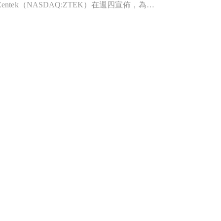
Zentek 進行戰略資產檢視，達成出售其位於24號的辦公室協議，以支援未來發展。 Zentek（NASDAQ:ZTEK）在週四宣佈，為了實現公司的長期商業目標，已經與買方簽署了位於24號的辦公室購售