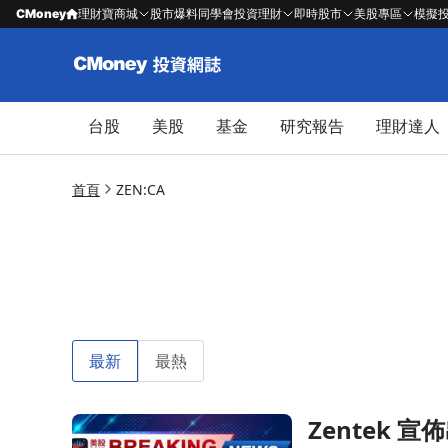
CMoney
理財寶商城
股市爆料同學會
投資理財
即時股市
美股專區
模擬
台股
美股
基金
研究報告
理財達人
首頁
ZEN:CA
最新
最熱
Zentek
前往Zentek 宣佈出售企業辦公室，佈局長期商業目