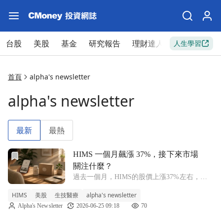
台股
美股
基金
研究報告
理財達人
新手入門
人生學習
首頁
alpha's newsletter
alpha's newsletter
最新
最熱
前往HIMS 一個月飆漲 37%，接下來市場關注什麼？文章頁
HIMS 一個月飆漲 37%，接下來市場
關注什麼？
過去一個月，HIMS的股價上漲37%左右，在
2020年疫情時代，這檔股票曾在3個月內飆漲
HIMS
美股
生技醫療
alpha's newsletter
150%，但隨著聯準會（Fed）升息、俄烏戰爭
Alpha's Newsletter
2026-06-25 09:18
70
開打、股市暴跌，它也陷入長時間低迷，直到
2024年才再度回神，但好