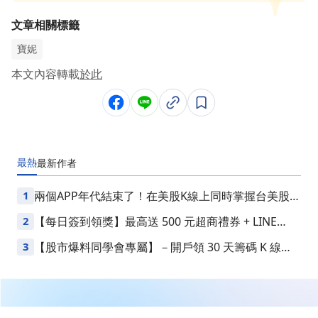
文章相關標籤
寶妮
本文內容轉載
於此
最熱
最新
作者
1
兩個APP年代結束了！在美股K線上同時掌握台美股損
益
2
【每日簽到領獎】最高送 500 元超商禮券 + LINE
Points
3
【股市爆料同學會專屬】－開戶領 30 天籌碼 K 線
VIP
繼續閱讀下一篇