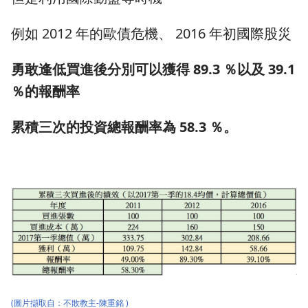
例如 2012 年的歐債危機、 2016 年初國際股災
勇敢逢低買進後分別可以獲得 89.3 ％以及 39.1
％的報酬率
累積三次的投資總報酬率為 58.3 ％。
(圖片擷取自：
不敗教主-陳重銘
)