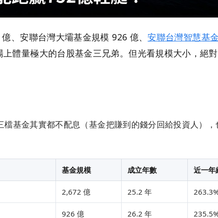
2 億、安聯台灣大壩基金規模 926 億、
安聯台灣智慧基
市場上體量極大的台股基金三兄弟。但光看規模大小，絕
三檔基金其實都不配息（基金把賺到的錢分回給投資人），
基金規模
成立年數
近一年
2,672 億
25.2 年
263.3
926 億
26.2 年
235.5