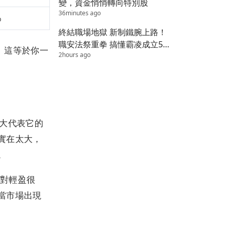
變，資金悄悄轉向特別股
36minutes ago
%
終結職場地獄 新制鐵腕上路！
職安法祭重拳 搞懂霸凌成立5
。這等於你一
2hours ago
要件
模大代表它的
實在太大，
。
相對輕盈很
當市場出現