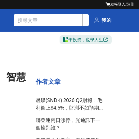
結帳
登入/註冊
學投資，也學人生
、智慧
作者文章
晟碟(SNDK) 2026 Q2財報：毛
利衝上84.6%，財測不如預期
股價重挫
聯亞連兩日漲停，光通訊下一
個輪到誰？