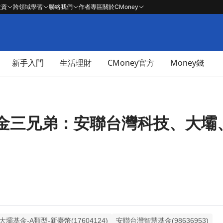
投資
跨領域學習
聯絡我們
作者專區
關於CMoney
新手入門
生活理財
CMoney官方
Money錢
金三兄弟：安聯台灣科技、大壩
壩基金-A類型-新臺幣(17604124)
安聯台灣智慧基金(98636953)