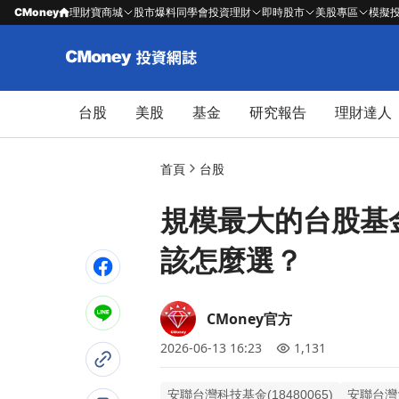
CMoney
理財寶商城
股市爆料同學會
投資理財
即時股市
美股專區
模擬
台股
美股
基金
研究報告
理財達人
首頁
台股
規模最大的台股基
該怎麼選？
CMoney官方
2026-06-13 16:23
1,131
安聯台灣科技基金(18480065)
安聯台灣大