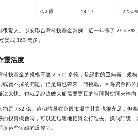
752 億
18.1 年
225.5
很驚人。以安聯台灣科技基金為例，近一年漲了 263.3%
變成 363 萬多。
作靈活度
科技基金的規模高達 2,600 多億，是絕對的巨無霸。規
到或賣不掉的問題。但是這也帶來一個挑戰。因為資金部位
辦法太快。也就是說這艘大船需要更長的時間與空間來轉向
約是 752 億。這個體量在台股市場中其實也很充足，但
好的投資機會時，可以更迅速地把資金打進去。換句話說，
捕捉這些短線的爆發力。