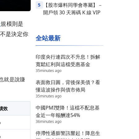
5
【股市爆料同學會專屬】－
開戶領 30 天籌碼 K 線 VIP
金
規模則是
對不是決定你
全站最新
印度央行連四次不升息！拆解
寬鬆紅利與這檔受惠基金
35minutes ago
也就是說賺
表面救日圓，背後保美債？看
懂這波操作與債市佈局
35minutes ago
中國PMI雙降！這檔不配息基
績效
金近一年報酬達54%
36minutes ago
%
停滯性通膨警訊響起！降息生
%