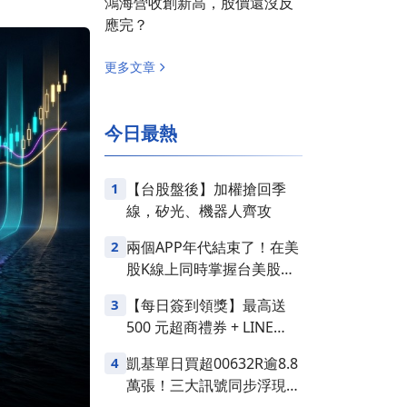
鴻海營收創新高，股價還沒反
應完？
更多文章
今日最熱
1
【台股盤後】加權搶回季
線，矽光、機器人齊攻
2
兩個APP年代結束了！在美
股K線上同時掌握台美股損
益
3
【每日簽到領獎】最高送
500 元超商禮券 + LINE
Points
4
凱基單日買超00632R逾8.8
萬張！三大訊號同步浮現，
台股是否醞釀變盤？