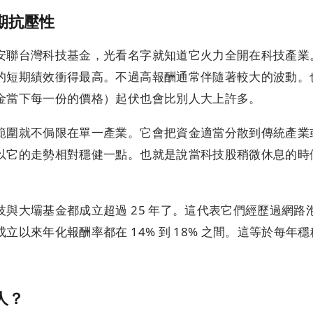
期抗壓性
安聯台灣科技基金，光看名字就知道它火力全開在科技產業
的短期績效衝得最高。不過高報酬通常伴隨著較大的波動。
金當下每一份的價格）起伏也會比別人大上許多。
範圍就不侷限在單一產業。它會把資金適當分散到傳統產業
以它的走勢相對穩健一點。也就是說當科技股稍微休息的時
。
與大壩基金都成立超過 25 年了。這代表它們經歷過網路
以來年化報酬率都在 14% 到 18% 之間。這等於每年
人？