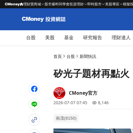
CMoney
理財寶商城
股市爆料同學會
投資理財
即時股市
美股專區
模擬
台股
美股
基金
研究報告
理財達人
首頁
台股
新聞快訊
矽光子題材再點火！
CMoney官方
2026-07-07 07:45
8,146
南茂(8150)