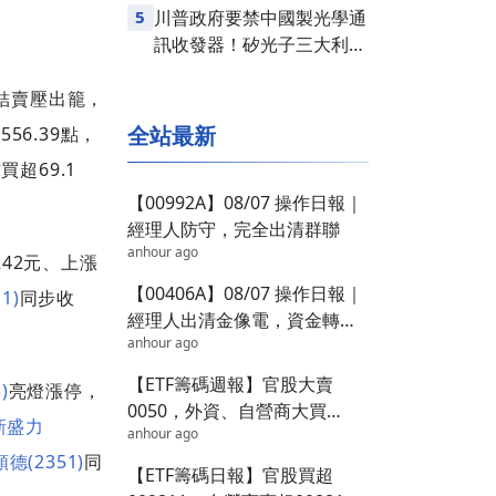
5
川普政府要禁中國製光學通
訊收發器！矽光子三大利多
齊發，台股供應鏈同步噴出
了結賣壓出籠，
全站最新
556.39點，
超69.1
【00992A】08/07 操作日報｜
經理人防守，完全出清群聯
anhour ago
242元、上漲
【00406A】08/07 操作日報｜
1)
同步收
經理人出清金像電，資金轉進
anhour ago
半導體
【ETF籌碼週報】官股大賣
)
亮燈漲停，
0050，外資、自營商大買
新盛力
anhour ago
00981A達60億
順德(2351)
同
【ETF籌碼日報】官股買超