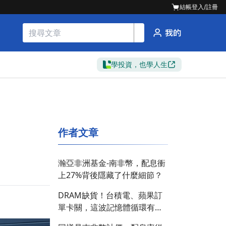
結帳
登入/註冊
學投資，也學人生
作者文章
瀚亞非洲基金-南非幣，配息衝
上27%背後隱藏了什麼細節？
DRAM缺貨！台積電、蘋果訂
單卡關，這波記憶體循環有多
猛？