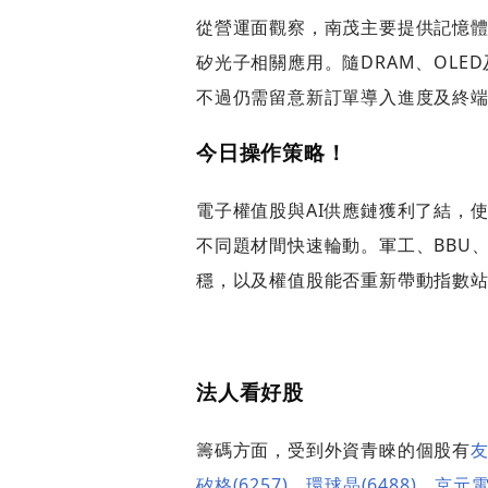
從營運面觀察，南茂主要提供記憶體
矽光子相關應用。隨DRAM、OL
不過仍需留意新訂單導入進度及終
今日操作策略！
電子權值股與AI供應鏈獲利了結，使
不同題材間快速輪動。軍工、BBU
穩，以及權值股能否重新帶動指數站
法人看好股
籌碼方面，受到外資青睞的個股有
友
矽格(6257)
、
環球晶(6488)
、
京元電子