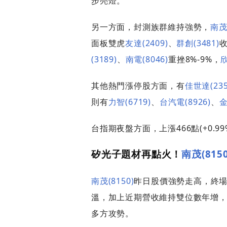
步亮燈。
另一方面，封測族群維持強勢，
南茂(
面板雙虎
友達(2409)
、
群創(3481)
(3189)
、
南電(8046)
重挫8%-9%，
欣
其他熱門漲停股方面，有
佳世達(235
則有
力智(6719)
、
台汽電(8926)
、
金
台指期夜盤方面，上漲466點(+0.99
矽光子題材再點火！
南茂(8150
南茂(8150)
昨日股價強勢走高，終場
溫，加上近期營收維持雙位數年增
多方攻勢。