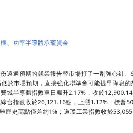
人機、功率半導體承寵資金
份遠遜預期的就業報告替市場打了一劑強心針。
，大幅低於市場預期，直接強化聯準會可能提早降息
半導體指數單日飆升2.17%，收於12,900.1
指數收於26,121.16點，上漲1.12%；標普5
%，距離歷史高點僅差約1%；道瓊工業指數收於53,055