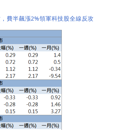
，費半飆漲2%領軍科技股全線反攻