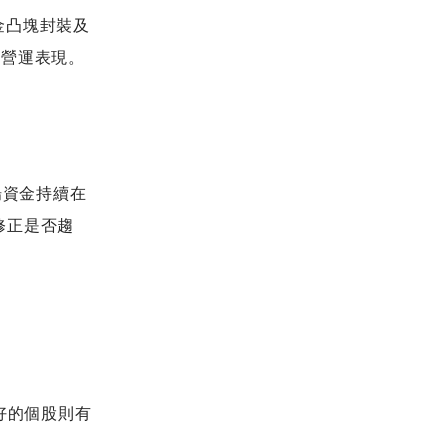
金凸塊封裝及
撐營運表現。
場資金持續在
修正是否趨
好的個股則有