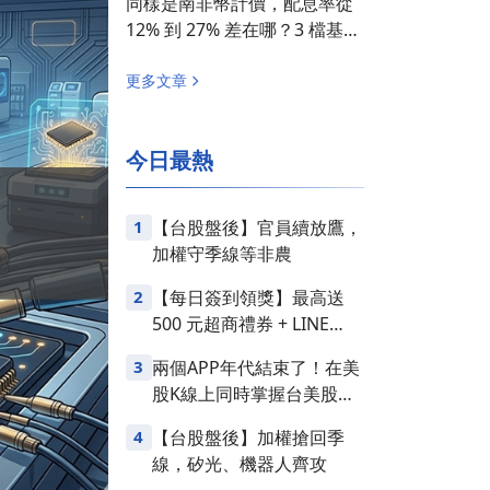
同樣是南非幣計價，配息率從
12% 到 27% 差在哪？3 檔基金
完全解析
更多文章
今日最熱
1
【台股盤後】官員續放鷹，
加權守季線等非農
2
【每日簽到領獎】最高送
500 元超商禮券 + LINE
Points
3
兩個APP年代結束了！在美
股K線上同時掌握台美股損
益
4
【台股盤後】加權搶回季
線，矽光、機器人齊攻