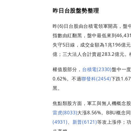
昨日台股盤勢整理
昨(6)日台股由台積電領軍開高，盤
指數由紅翻黑，盤中最低來到46,431.3
失守5日線，成交金額為1兆196億元
億；三大法人合計賣超283.2億元。櫃
權值股部分，
台積電(2330)
盤中一度挑
0.62%。不過
聯發科(2454)
下跌1.6
黑。
焦點類股方面，軍工與無人機概念
雷虎(8033)
大漲8.56%。BBU概
(4931)
、
新普(6121)
等攻上漲停；