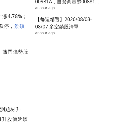
00981A，自營商賣超00881達
anhour ago
15億
上漲4.78%；
【每週精選】2026/08/03-
跌停，
景碩
08/07 多空鎖股清單
anhour ago
，熱門強勢股
封測題材升
推升股價延續