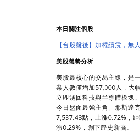
本日關注個股
【台股盤後】加權續震，無
美股盤勢分析
美股最核心的交易主線，是一
業人數僅增加57,000人
立即湧回科技與半導體板塊。費城
今日盤面最強主角。那斯達克綜合
7,537.43點，上漲0.72
漲0.29%，創下歷史新高。