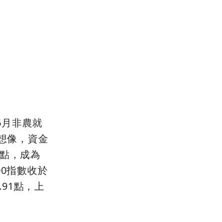
6月非農就
的想像，資金
4點，成為
00指數收於
.91點，上