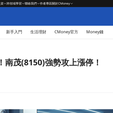
投資
跨領域學習
聯絡我們
作者專區
關於CMoney
新手入門
生活理財
CMoney官方
Money錢
南茂(8150)強勢攻上漲停！