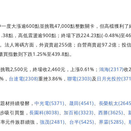
中一度大漲逾600點並挑戰47,000點整數關卡，但高檔獲利
8點，高低震盪逾900點；終場下跌224.23點(-0.48%)至46
。法人籌碼方面，外資賣超255億；自營商賣超97.2億；投信買
買指數則下跌1.25%至439.8點。
戰2,500元，終場收2,460元，上漲0.61%；
鴻海(2317)
收
7%，
台達電(2308)
重挫3.86%，
聯電(2303)
及
日月光投控(371
股題材持續發酵，
中光電(5371)
、
晟田(4541)
、
長榮航太(2645
念同步吸引買盤，
長園科(8038)
、
加百裕(3323)
、
西勝(3625)
、
功率元件族群續強，
強茂(2481)
、
台半(5425)
、
界霖(5285)
、