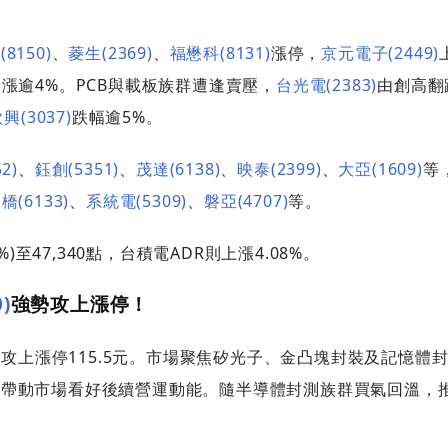
8150)
、
菱生(2369)
、
福懋科(8131)
漲停，
京元電子(2449)
收漲逾4%。PCB與載板族群遭逢賣壓，
台光電(2383)
由創高翻
興(3037)
跌幅逾5%。
2)
、
鈺創(5351)
、
茂達(6138)
、
映泰(2399)
、
大亞(1609)
等
橋(6133)
、
系統電(5309)
、
磐亞(4707)
等。
%)至47,340點，台積電ADR則上漲4.08%。
)
強勢攻上漲停！
攻上漲停115.5元。市場聚焦矽光子、金凸塊封裝及記憶體
，帶動市場看好後續營運動能。隨半導體封測族群買氣回溫，