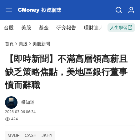
台股
美股
基金
研究報告
理財達人
新手入門
人生學習
首頁
美股
美股新聞
【即時新聞】不滿高層領高薪且
缺乏策略焦點，美地區銀行董事
憤而辭職
權知道
2026-03-06 06:34
424
MVBF
CASH
JKHY