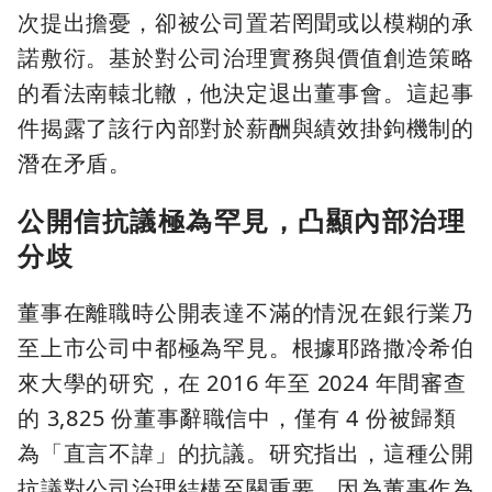
次提出擔憂，卻被公司置若罔聞或以模糊的承
諾敷衍。基於對公司治理實務與價值創造策略
的看法南轅北轍，他決定退出董事會。這起事
件揭露了該行內部對於薪酬與績效掛鉤機制的
潛在矛盾。
公開信抗議極為罕見，凸顯內部治理
分歧
董事在離職時公開表達不滿的情況在銀行業乃
至上市公司中都極為罕見。根據耶路撒冷希伯
來大學的研究，在 2016 年至 2024 年間審查
的 3,825 份董事辭職信中，僅有 4 份被歸類
為「直言不諱」的抗議。研究指出，這種公開
抗議對公司治理結構至關重要，因為董事作為