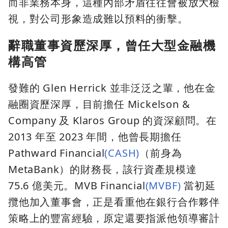
而非業務本身，這種內部矛盾往往會被放大檢
視，對公司形象造成難以預料的衝擊。
辭職董事資歷深厚，曾任大型金融機
構高管
發難的 Glen Herrick 並非泛泛之輩，他在金
融圈資歷深厚，目前擔任 Mickelson &
Company 及 Klaros Group 的資深顧問。在
2013 年至 2023 年間，他曾長期擔任
Pathward Financial
(CASH)
（前身為
MetaBank）的財務長，該行資產規模達
75.6 億美元。MVB Financial
(MVBF)
當初延
攬他加入董事會，正是看重他在銀行合作夥伴
策略上的豐富經驗，原定還要指派他領導審計