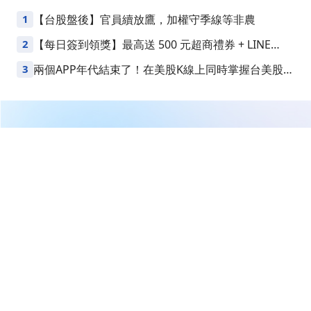
1
【台股盤後】官員續放鷹，加權守季線等非農
2
【每日簽到領獎】最高送 500 元超商禮券 + LINE
Points
3
兩個APP年代結束了！在美股K線上同時掌握台美股損
益
繼續閱讀下一篇
【即時新聞】不滿高層薪酬與營利策略！MVB董事罕見
公開砲轟並憤而請辭
首頁
美股
美股新聞
【即時新聞】不滿高層薪酬與營