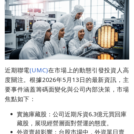
近期聯電
(UMC)
在市場上的動態引發投資人高
度關注。根據2026年5月13日的最新資訊，主
要事件涵蓋籌碼面變化與公司內部決策，市場
焦點如下：
實施庫藏股：公司近期斥資6.3億元買回庫
藏股，展現經營層面對營運的態度。
外資賣超影響：台股市場中，外資單日賣