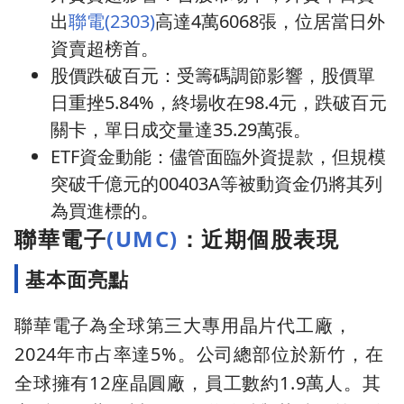
出
聯電(2303)
高達4萬6068張，位居當日外
資賣超榜首。
股價跌破百元：受籌碼調節影響，股價單
日重挫5.84%，終場收在98.4元，跌破百元
關卡，單日成交量達35.29萬張。
ETF資金動能：儘管面臨外資提款，但規模
突破千億元的00403A等被動資金仍將其列
為買進標的。
聯華電子
(UMC)
：近期個股表現
基本面亮點
聯華電子為全球第三大專用晶片代工廠，
2024年市占率達5%。公司總部位於新竹，在
全球擁有12座晶圓廠，員工數約1.9萬人。其