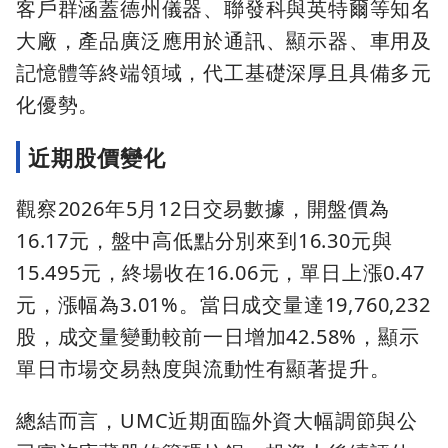
客戶群涵蓋德州儀器、聯發科與英特爾等知名
大廠，產品廣泛應用於通訊、顯示器、車用及
記憶體等終端領域，代工基礎深厚且具備多元
化優勢。
近期股價變化
觀察2026年5月12日交易數據，開盤價為
16.17元，盤中高低點分別來到16.30元與
15.495元，終場收在16.06元，單日上漲0.47
元，漲幅為3.01%。當日成交量達19,760,232
股，成交量變動較前一日增加42.58%，顯示
單日市場交易熱度與流動性有顯著提升。
總結而言，UMC近期面臨外資大幅調節與公