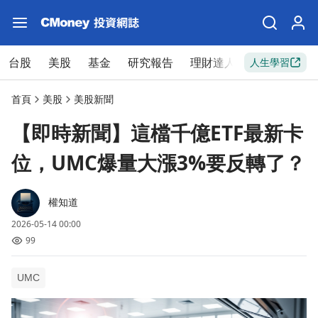
台股
美股
基金
研究報告
理財達人
新手入門
人生學習
首頁
美股
美股新聞
【即時新聞】這檔千億ETF最新卡
位，UMC爆量大漲3%要反轉了？
權知道
2026-05-14 00:00
99
UMC