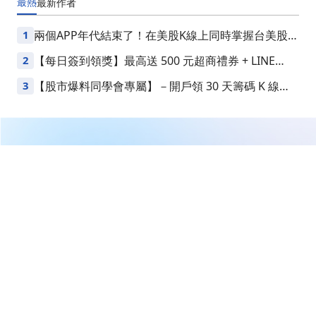
最熱
最新
作者
1
兩個APP年代結束了！在美股K線上同時掌握台美股損
益
2
【每日簽到領獎】最高送 500 元超商禮券 + LINE
Points
3
【股市爆料同學會專屬】－開戶領 30 天籌碼 K 線
VIP
繼續閱讀下一篇
【即時新聞】Viking Holdings(VIK)將公布第一季財
報，營收估10.1億美元且虧損大幅收斂
首頁
美股
美股新聞
【即時新聞】Viking