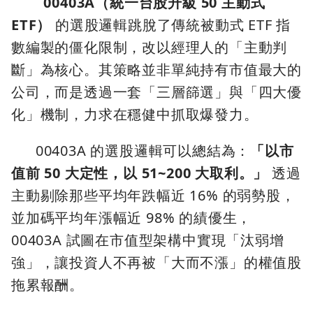
00403A（統一台股升級 50 主動式
ETF）
的選股邏輯跳脫了傳統被動式 ETF 指
數編製的僵化限制，改以經理人的「主動判
斷」為核心。其策略並非單純持有市值最大的
公司，而是透過一套「三層篩選」與「四大優
化」機制，力求在穩健中抓取爆發力。
00403A 的選股邏輯可以總結為：
「以市
值前 50 大定性，以 51~200 大取利。」
透過
主動剔除那些平均年跌幅近 16% 的弱勢股，
並加碼平均年漲幅近 98% 的績優生，
00403A 試圖在市值型架構中實現「汰弱增
強」，讓投資人不再被「大而不漲」的權值股
拖累報酬。