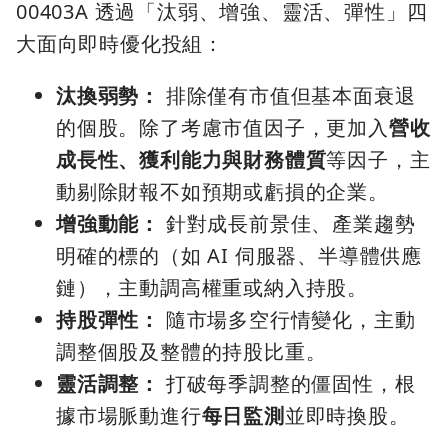
00403A 透過「汰弱、增強、靈活、彈性」四
大面向即時優化投組：
汰換弱勢：
排除僅有市值但基本面衰退
的個股。除了考慮市值因子，更加入
營收
成長性、獲利能力與財務體質
等因子，主
動剔除財報不如預期或虧損的企業。
增強動能：
針對成長前景佳、產業趨勢
明確的標的（如 AI 伺服器、半導體供應
鏈），主動調高權重或納入持股。
持股彈性：
隨市場多空行情變化，主動
調整個股及整體的持股比重。
靈活調整：
打破每季調整的僵固性，根
據市場脈動進行
每日監測
並即時換股。