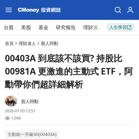
台股
美股
基金
研究報告
理財達人
新手入門
人生學習
首頁
理財達人
股人阿勳
00403A 到底該不該買? 持股比
00981A 更激進的主動式 ETF，阿
勳帶你們超詳細解析
股人阿勳
2026-07-03 12:57
1,040
主動統一升級50(00403A)