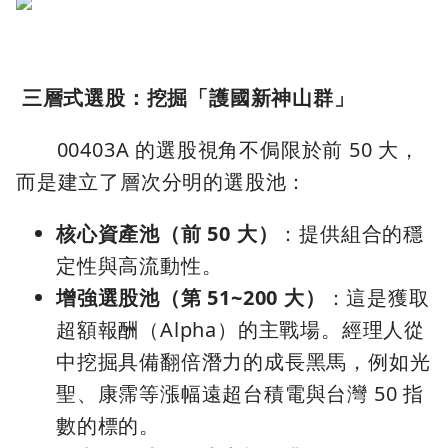
三層式選股：挖掘「護國新神山群」
00403A 的選股視角不侷限於前 50 大，
而是建立了層次分明的選股池：
核心資產池（前 50 大）
：提供組合的穩
定性與高流動性。
增強選股池（第 51~200 大）
：這是獲取
超額報酬（Alpha）的主戰場。經理人從
中挖掘具備翻倍潛力的成長黑馬，例如光
聖、康霈等漲幅遠超台積電與台灣 50 指
數的標的。