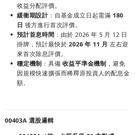
收益分配評價。
緩衝期設計
：自基金成立日起需滿
180
日
後方進行首次評價。
預計首息時間
：由於 2026 年 5 月 12 日
掛牌，預計最快於
2026 年 11 月
左右迎
來首次除息評價。
穩定機制
：具備
收益平準金機制
，避免
因規模快速擴張而稀釋原投資人的配息金
額。
00403A 選股邏輯