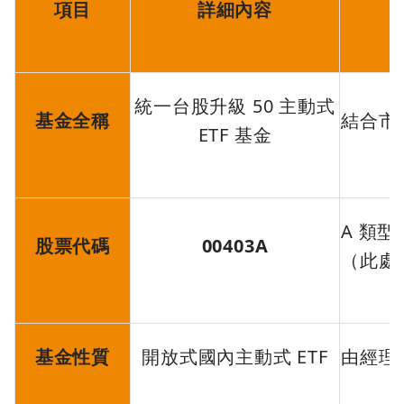
項目
詳細內容
統一台股升級 50 主動式
基金全稱
結合市
ETF 基金
A 類
股票代碼
00403A
（此處
基金性質
開放式國內主動式 ETF
由經理