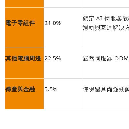
鎖定 AI 伺服器
電子零組件
21.0%
滑軌與互連解決
其他電腦周邊
22.5%
涵蓋伺服器 OD
傳產與金融
5.5%
僅保留具備強勁