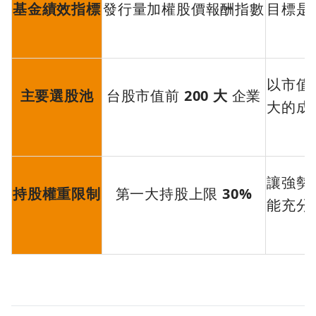
基金績效指標
發行量加權股價報酬指數
目標是
以市值前
主要選股池
台股市值前
200 大
企業
大的成
讓強勢
持股權重限制
第一大持股上限
30%
能充分