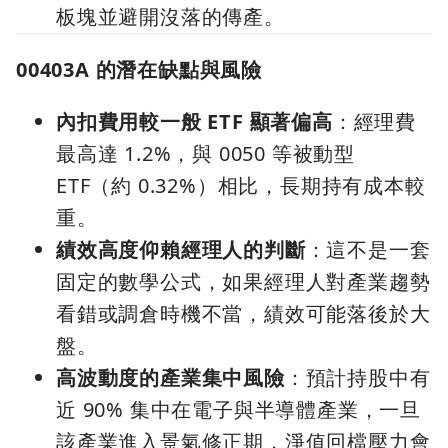
板塊並避開沒落的傳產。
00403A 的潛在缺點與風險
內扣費用較一般 ETF 顯著偏高
：經理費
最高達 1.2%，與 0050 等被動型
ETF（約 0.32%）相比，長期持有成本較
重。
績效高度仰賴經理人的判斷
：這不是一套
固定的數學公式，如果經理人對產業趨勢
看錯或調倉時機不當，績效可能落後於大
盤。
高波動度的產業集中風險
：預計持股中有
近 90% 集中在電子與半導體產業，一旦
該產業進入景氣修正期，淨值回檔壓力會