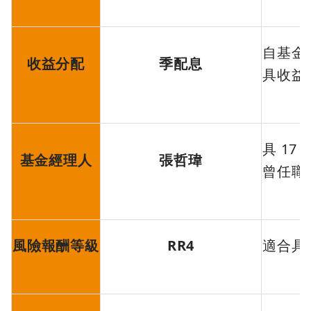
自基金
收益分配
季配息
具收益
具 1
基金經理人
張哲瑋
曾任職
風險報酬等級
RR4
適合具