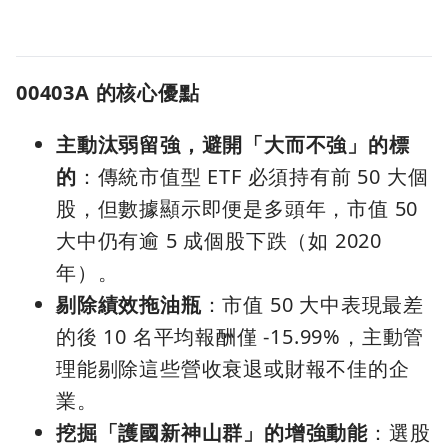
00403A 的核心優點
主動汰弱留強，避開「大而不強」的標
的
：傳統市值型 ETF 必須持有前 50 大個
股，但數據顯示即便是多頭年，市值 50
大中仍有逾 5 成個股下跌（如 2020
年）。
剔除績效拖油瓶
：市值 50 大中表現最差
的後 10 名平均報酬僅 -15.99%，主動管
理能剔除這些營收衰退或財報不佳的企
業。
挖掘「護國新神山群」的增強動能
：選股