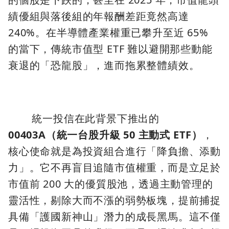
績優組與落後組的年報酬差距竟然高達
240%。在半導體產業權重已攀升至近 65%
的當下，傳統市值型 ETF 難以避開那些動能
衰退的「恐龍股」，進而拖累整體績效。
統一投信在此背景下推出的
00403A（統一台股升級 50 主動式 ETF）
，
核心使命就是為投資組合進行「降負擔、添動
力」。它不再盲目追隨市值權重，而是立足於
市值前 200 大的優質股池，透過主動管理的
靈活性，剔除大而不漲的弱勢板塊，提前捕捉
具備「護國新神山」潛力的成長黑馬。這不僅