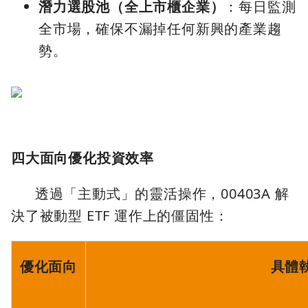
潛力選股池（全上市櫃企業）
：每日監測
全市場，確保不漏掉任何新興的產業趨
勢。
四大面向優化投資效率
透過「主動式」的靈活操作，00403A 解
決了被動型 ETF 運作上的僵固性：
優化面向
具體