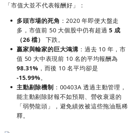
「市值大並不代表報酬好」：
多頭市場的死角
：2020 年即便大盤走
多，市值前 50 大個股中仍有超過
5 成
（26 檔）
下跌。
贏家與輸家的巨大鴻溝
：過去 10 年，市
值 50 大中表現前 10 名的平均報酬為
98.31%
，而後 10 名平均卻是
-15.99%
。
主動剔除機制
：00403A 透過主動管理，
能主動剔除財報不如預期、營收衰退的
「弱勢龍頭」，避免績效被這些拖油瓶稀
釋。