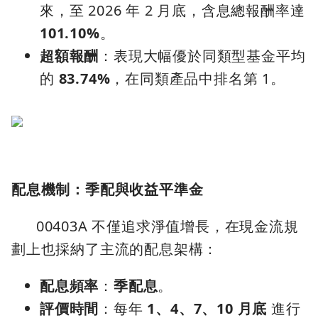
來，至 2026 年 2 月底，含息總報酬率達
101.10%
。
超額報酬
：表現大幅優於同類型基金平均
的
83.74%
，在同類產品中排名第 1。
配息機制：季配與收益平準金
00403A 不僅追求淨值增長，在現金流規
劃上也採納了主流的配息架構：
配息頻率
：
季配息
。
評價時間
：每年
1、4、7、10 月底
進行