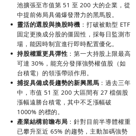
池擴張至市值第 51 至 200 大的企業，從
中提前佈局具備爆發潛力的黑馬股。
靈活的選股與換股時機
：打破被動型 ETF
固定更換成分股的僵固性，採每日監測市
場，能因時制宜進行即時配置優化。
持股權重更具彈性
：第一大持股上限最高
可達 30%，能充分發揮強勢權值股（如
台積電）的領漲帶頭作用。
捕捉具備成長趨勢的新興黑馬
：過去三年
中，市值 51 至 200 大區間有 27 檔個股
漲幅遠勝台積電，其中不乏漲幅破
1000% 的標的。
產業結構前瞻布局
：針對目前半導體權重
已攀升至近 65% 的趨勢，主動加碼強勢