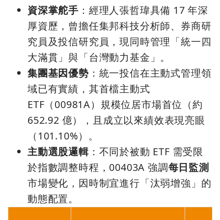
資深掌舵手
：經理人張哲瑋具備 17 年深
厚資歷，曾擔任集邦科技分析師、券商研
究員及投信研究員，現同時管理「統一四
大滿貫」與「台灣動力基金」。
集團基因優勢
：統一投信在主動式管理領
域已有實績，其首檔主動式
ETF（00981A）規模位居市場首位（約
652.92 億），且成立以來績效表現亮眼
（101.10%）。
主動選股邏輯
：不同於被動 ETF 需受限
於指數調整時程，00403A 強調
每日監測
市場變化，因時制宜進行「汰弱增強」的
動態配置。