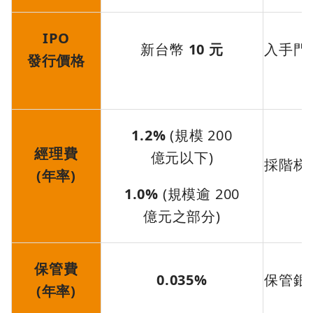
IPO
新台幣
10 元
入手門
發行價格
1.2%
(規模 200
經理費
億元以下)
採階梯
(年率)
1.0%
(規模逾 200
億元之部分)
保管費
0.035%
保管銀
(年率)