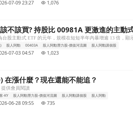
026-07-09 23:27
1,076
到底該不該買? 持股比 00981A 更激進的主
激進的主動式 ETF，阿勳帶你們超詳細解析文章頁
)
股人阿勳
00403A
股人阿勳潛力股-價值河流圖
股人阿勳講個股
026-07-03 04:57
1,023
90) 在漲什麼？現在還能不能追？
頁
，提供會員閱讀
客-KY
股人阿勳潛力股-價值河流圖
股人阿勳講個股
股人阿勳
026-06-28 09:55
735