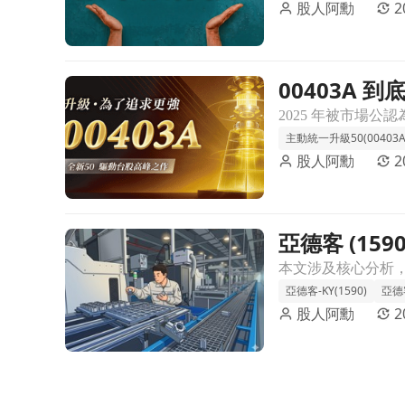
股人阿勳
2
00403A 
前往00403A 到底該不該買? 持股比 00981A 更
析
主動統一升級50(00403A
股人阿勳
2
亞德客 (15
前往亞德客 (1590) 在漲什麼？現在還能不能追？文章
本文涉及核心分析
亞德客-KY(1590)
亞德
股人阿勳
2