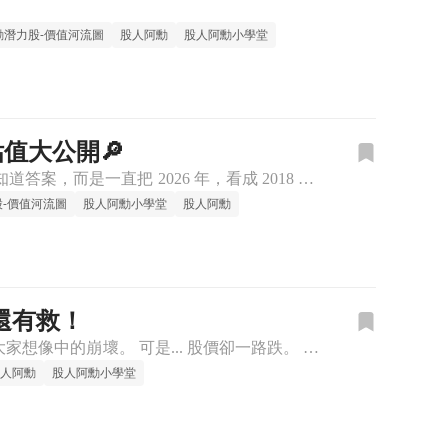
勳潛力股-價值河流圖
股人阿勳
股人阿勳小學堂
值大公開🔎
「被動元件是不是結束了？」 老實說，我反而覺得，現在大家最大的問題，不是不知道答案，而是一直把 2026 年，看成 2018 年。 2018 年，是整個 MLCC 全面缺貨、全面漲價。 但這一次，其實
-價值河流圖
股人阿勳小學堂
股人阿勳
還有救！
最近很多人，都變成了「記憶卡蛙」。 明明 AI 還在成長， 記憶體產業也沒有看到大家想像中的崩壞。 可是... 股價卻一路跌。 ​ 很多人開始懷疑： 是不是景氣已經反轉？ 是不是記憶體又要回到慘業？
人阿勳
股人阿勳小學堂