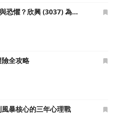
懼？欣興 (3037) 為例
避險全攻略
降息到風暴核心的三年心理戰