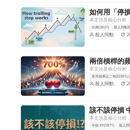
如何用「停損
前往如何用「停損、停利、移動停損/停利」戰勝人性的貪
子
本文涉及核心分析
欣興(3037)
股人阿勳
股人阿勳
2
兩倍槓桿的蘋
前往兩倍槓桿的蘋果盛宴：現在還能追嗎？02001L
本文涉及核心分析
富邦蘋果正二N(02001L)
股人阿勳
2
該不該停損 中
前往該不該停損 中租-ky(5871) ? 投資備忘錄：
本文涉及核心分析
中租-KY(5871)
股人阿