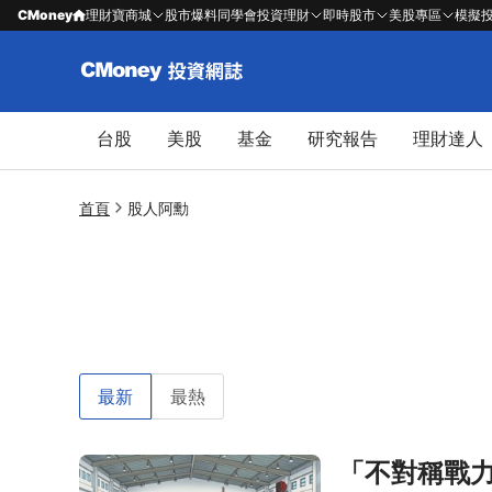
CMoney
理財寶商城
股市爆料同學會
投資理財
即時股市
美股專區
模擬
台股
美股
基金
研究報告
理財達人
首頁
股人阿勳
最新
最熱
「不對稱戰力
前往「不對稱戰力」發威！2026 最新台灣無人機概