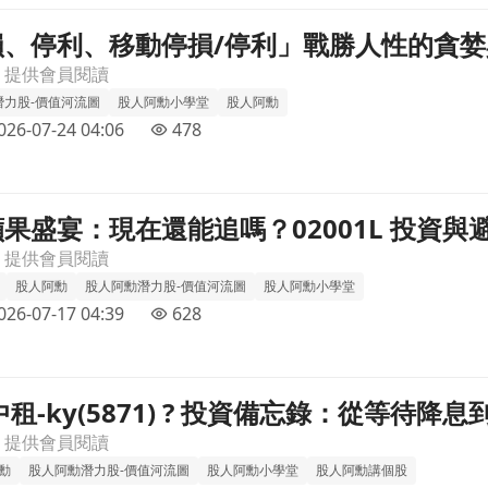
、停利、移動停損/停利」戰勝人性的貪婪與恐
婪與恐懼？欣興 (3037) 為例子文章頁
，提供會員閱讀
潛力股-價值河流圖
股人阿勳小學堂
股人阿勳
026-07-24 04:06
478
果盛宴：現在還能追嗎？02001L 投資與
 投資與避險全攻略文章頁
，提供會員閱讀
股人阿勳
股人阿勳潛力股-價值河流圖
股人阿勳小學堂
026-07-17 04:39
628
租-ky(5871) ? 投資備忘錄：從等待
從等待降息到風暴核心的三年心理戰文章頁
，提供會員閱讀
勳
股人阿勳潛力股-價值河流圖
股人阿勳小學堂
股人阿勳講個股