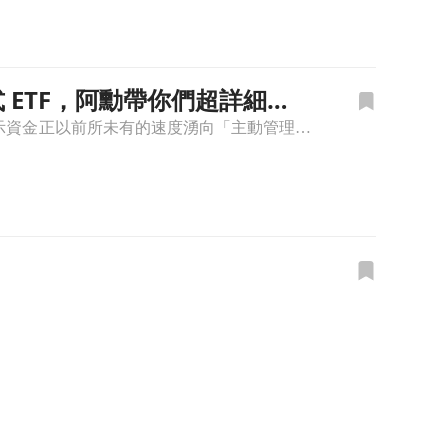
動式 ETF，阿勳帶你們超詳細解
2025 年被市場公認為台股主動式 ETF 的元年，規模在短短半年內暴增逾 13 倍，顯示資金正以前所未有的速度湧向「主動管理」領域。過去，投資大眾習慣「買入大盤、照單全收」的被動式市值投資（如 00