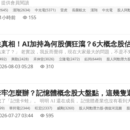
，提供會員閱讀
645)
漢翔(2634)
中光電(5371)
雷虎
長榮航太
漢翔
中光電
股人阿
11小時前
155
真相！AI加持為何股價狂瀉？6大概念股估
念股估值大公開🔎文章頁
92)
興勤(2428)
禾伸堂(3026)
立隆電(2472)
鈺邦(6449)
股人阿勳潛力股
026-08-03 05:28
310
套牢怎麼辦？記憶體概念股大盤點，這幾隻
這幾隻還有救！文章頁
99)
華邦電(2344)
旺宏(2337)
威剛(3260)
股人阿勳潛力股-價值河流圖
股
026-07-27 03:44
595