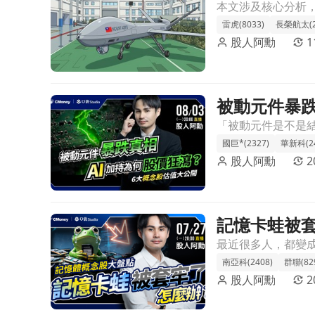
本文涉及核心分析
雷虎(8033)
長榮航太(2
股人阿勳
被動元件暴跌
前往被動元件暴跌真相！AI加持為何股價狂瀉？6大概
國巨*(2327)
華新科(24
股人阿勳
2
記憶卡蛙被
前往記憶卡蛙被套牢怎麼辦？記憶體概念股大盤點，
南亞科(2408)
群聯(82
股人阿勳
2