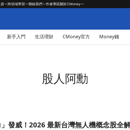
投資
跨領域學習
聯絡我們
作者專區
關於CMoney
新手入門
生活理財
CMoney官方
Money錢
股人阿勳
」發威！2026 最新台灣無人機概念股全
念股全解析文章頁