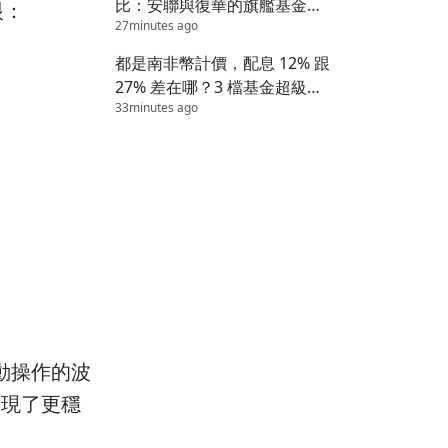
比：安聯與復華的旗艦基金該
眼：
27minutes ago
怎麼選？
都是南非幣計價，配息 12% 跟
27% 差在哪？3 檔基金超級比
33minutes ago
一比
動操作的波
展現了更穩