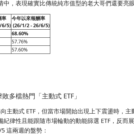
情中，表現確實比傳統純市值型的老大哥們還要亮
酬率
今年以來報酬率
/6/5)
(26/1/2 - 26/6/5)
68.60%
57.76%
57.60%
敗多檔熱門「主動式 ETF」
動式 ETF，但當市場開始出現上下震盪時，主
紀律性且能跟隨市場輪動的動能篩選 ETF，反而
6/5 這兩週的盤勢：