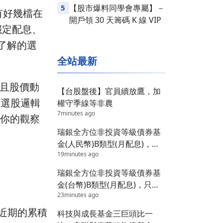
5
【股市爆料同學會專屬】－
有好幾檔在
開戶領 30 天籌碼 K 線 VIP
穩定配息、
入了解的選
全站最新
且股價動
【台股盤後】官員續放鷹，加
的選股邏輯
權守季線等非農
7minutes ago
入你的觀察
瑞銀全方位非投資等級債券基
金(人民幣)B類型(月配息)，債
19minutes ago
市熱潮下的特殊選擇？
瑞銀全方位非投資等級債券基
金(台幣)B類型(月配息)，只有7
23minutes ago
個人買的基金藏著什麼秘密？
近期的累積
科技與成長基金三巨頭比一