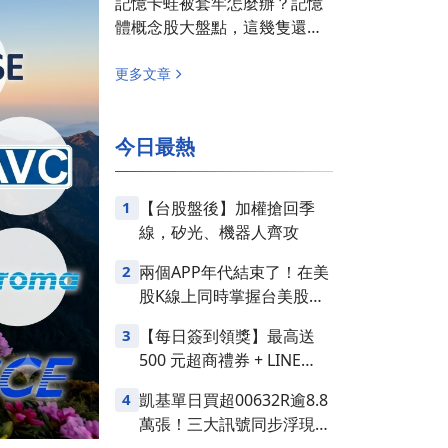
記憶卡蛙被套牢怎麼辦？記憶
體概念股大盤點，這幾隻還有
救！
更多文章
今日最熱
1
【台股盤後】加權搶回季
線，矽光、機器人齊攻
2
兩個APP年代結束了！在美
股K線上同時掌握台美股損
益
3
【每日簽到領獎】最高送
500 元超商禮券 + LINE
Points
4
凱基單日買超00632R逾8.8
萬張！三大訊號同步浮現，
台股是否醞釀變盤？