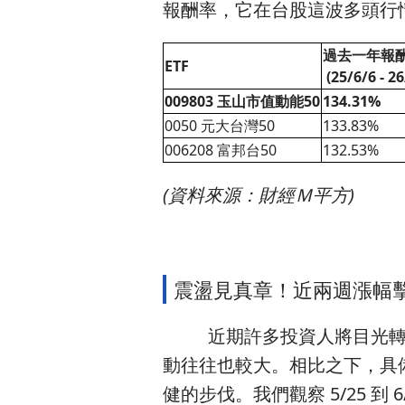
報酬率，它在台股這波多頭行
過去一年報
ETF
(25/6/6 - 26
009803 玉山市值動能50
134.31%
0050 元大台灣50
133.83%
006208 富邦台50
132.53%
(資料來源：財經Ｍ平方)
震盪見真章！近兩週漲幅擊
近期許多投資人將目光轉向主
動往往也較大。相比之下，具備
健的步伐。我們觀察 5/25 到 