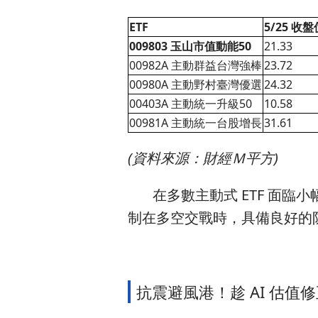
ETF
5/25 收盤
009803 玉山市值動能50
21.33
00982A 主動群益台灣強棒
23.72
00980A 主動野村臺灣優選
24.32
00403A 主動統一升級50
10.58
00981A 主動統一台股增長
31.61
(資料來源：財經Ｍ平方)
在多數主動式 ETF 面臨小幅回
制在多空交戰時，具備良好的
抗震避風港！趁 AI 估