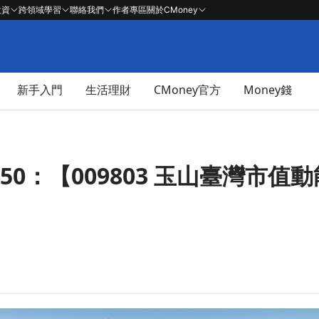
投資
跨領域學習
聯絡我們
作者專區
關於CMoney
新手入門
生活理財
CMoney官方
Money錢
50：【009803 玉山臺灣市值動能