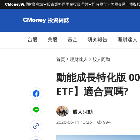
CMoney
理財寶商城
股市爆料同學會
投資理財
即時股市
美股專區
模擬
台股
美股
基金
研究報告
理財達人
首頁
理財達人
股人阿勳
動能成長特化版 00
ETF】適合買嗎?
股人阿勳
2026-06-11 13:25
994