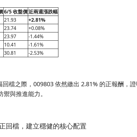
價
6/5 收盤價
近兩週漲跌幅
21.93
+2.81%
23.74
+0.08%
23.97
-1.44%
10.41
-1.61%
30.81
-2.53%
檔之際，009803 依然繳出 2.81% 的正報酬，
防禦與推進能力。
值修正回檔，建立穩健的核心配置