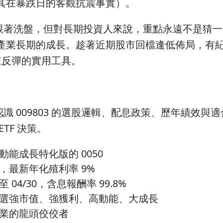
其在暴跌日的客觀抗震事實）。
著洗盤，但對長期投資人來說，重點永遠不是猜一
產業長期的成長。趁著近期股市回檔逢低佈局，有
未來反彈的實用工具。
009803 的選股邏輯、配息政策、歷年績效與
TF 決策。
: 動能成長特化版的 0050
配息，最新年化殖利率 9%
至 04/30，含息報酬率 99.8%
輯 : 選強市值、強獲利、高動能、大成長
 各產業的龍頭佼佼者