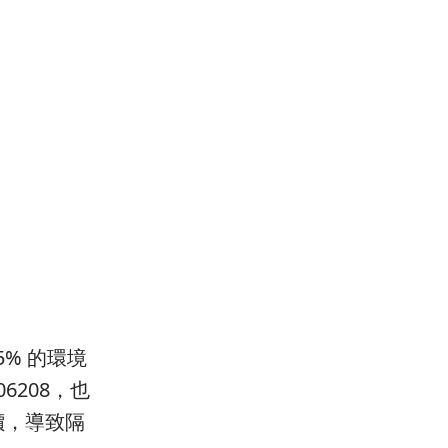
% 的環境
6208，也
溢價，導致隔