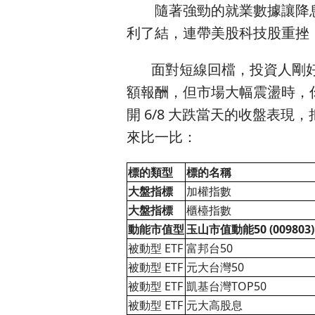
隨著強勁的就業數據讓降息期
利了結，連帶美股科技股重挫，讓週
面對短線回檔，投資人剛好可
額報酬，但市場大幅震盪時，
開 6/8 大跌當天的收盤表現
來比一比：
標的類型
標的名稱
大盤指標
加權指數
大盤指標
櫃檯指數
動能市值型
玉山市值動能50 (009803)
被動型 ETF
富邦台50
被動型 ETF
元大台灣50
被動型 ETF
凱基台灣TOP50
被動型 ETF
元大高股息