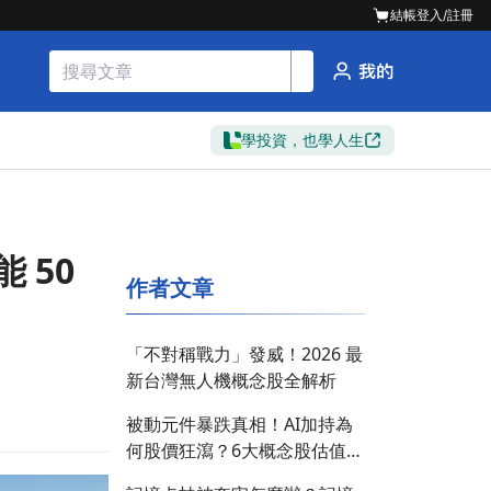
結帳
登入/註冊
學投資，也學人生
 50
作者文章
「不對稱戰力」發威！2026 最
新台灣無人機概念股全解析
被動元件暴跌真相！AI加持為
何股價狂瀉？6大概念股估值大
公開🔎