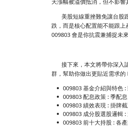
天漲幅被溢價抵消，但不影響
美股短線重挫難免讓台股跟
跌，而是核心配置能不能跟上
009803 會是你抗震兼捕捉
接下來，本文將帶你深入認識 
群，幫助你做出更貼近需求的 E
009803 基金介紹與特色 
009803 配息政策 : 季
009803 績效表現 : 掛牌截
009803 成分股選股邏
009803 前十大持股 :