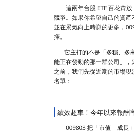
這兩年台股 ETF 百花齊
競爭。如果你希望自己的資產
並在景氣向上時賺的更多，009
擇。
它主打的不是「多穩、多高
能正在發動的那一群公司」，定
之前，我們先從近期的市場現況
名單：
績效超車！今年以來報酬率勝過
009803 把「市值＋成