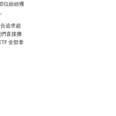
部位紛紛獲
壓。
適合追求超
我們直接攤
TF 全部拿