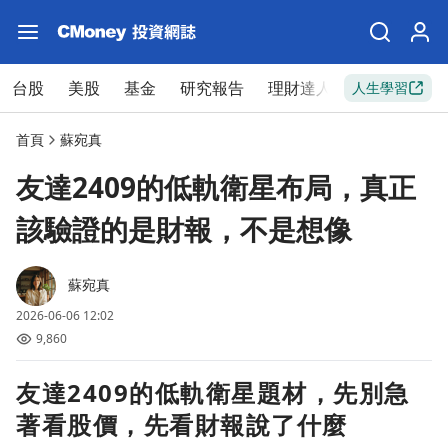
台股
美股
基金
研究報告
理財達人
新手入門
人生學習
首頁
蘇宛真
友達2409的低軌衛星布局，真正
該驗證的是財報，不是想像
蘇宛真
2026-06-06 12:02
9,860
友達2409的低軌衛星題材，先別急
著看股價，先看財報說了什麼