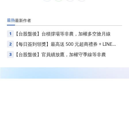
最熱
最新
作者
1
【台股盤後】台積撐場等非農，加權多空搶月線
2
【每日簽到領獎】最高送 500 元超商禮券 + LINE
Points
3
【台股盤後】官員續放鷹，加權守季線等非農
繼續閱讀下一篇
美股急跌背後的不是恐慌而已，是估值、利率與資金集中
一起在發作