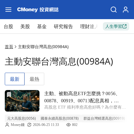
台股
美股
基金
研究報告
理財達人
新手入門
人生學習
首頁
主動安聯台灣高息(00984A)
主動安聯台灣高息(00984A)
最新
最熱
前往主動、被動高息ETF怎麼挑？0056、00878、00919
主動、被動高息ETF怎麼挑？0056、
00878、00919、00713配息真相，收
高股息 ETF 殖利率愈高愈好嗎？為什麼有的
益、成長能兼得嗎
ETF 能配到12%，卻讓人越領越不安心？本集
元大高股息(0056)
國泰永續高股息(00878)
群益台灣精選高息(00919)
元
《ETF 錢滾錢》(播出時間：2026 年 5 月 6
Money錢
2026-06-25 11:33
802
日)邀請超馬芭樂拆解 0056、00878、0091