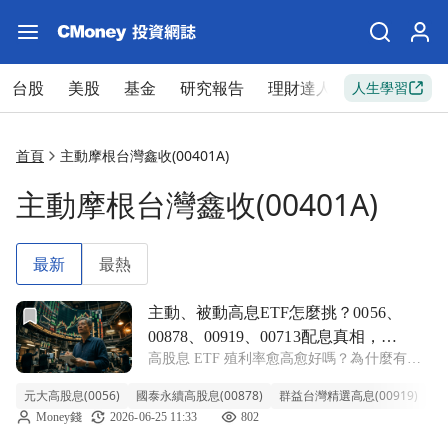
台股
美股
基金
研究報告
理財達人
新手入門
人生學習
首頁
主動摩根台灣鑫收(00401A)
主動摩根台灣鑫收(00401A)
最新
最熱
前往主動、被動高息ETF怎麼挑？0056、00878、00919
主動、被動高息ETF怎麼挑？0056、
00878、00919、00713配息真相，收
高股息 ETF 殖利率愈高愈好嗎？為什麼有的
益、成長能兼得嗎
ETF 能配到12%，卻讓人越領越不安心？本集
元大高股息(0056)
國泰永續高股息(00878)
群益台灣精選高息(00919)
元
《ETF 錢滾錢》(播出時間：2026 年 5 月 6
Money錢
2026-06-25 11:33
802
日)邀請超馬芭樂拆解 0056、00878、0091