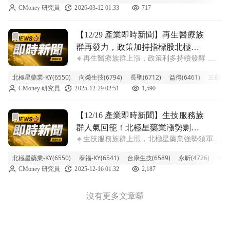
CMoney 研究員
2026-03-12 01:33
717
乎跌停的強勁下殺動能影響，拖累了整個族群
士氣。包括長聖、益得等其他個股也
前往【12/29 產業即時新聞】再生醫療族群再發力，政策加
【12/29 產業即時新聞】再生醫療族
群再發力，政策加持指標股北極星
🔸再生醫療族群上漲，政策利多持續發酵 今
躍升
日再生醫療概念股表現吸睛，整體類股漲幅達
北極星藥業-KY(6550)
向榮生技(6794)
長聖(6712)
益得(6461)
三顧(32
2.89%，其中北極星藥業-KY（6.47%）漲勢尤
CMoney 研究員
2025-12-29 02:51
1,590
其強勁，成為族群領頭羊，向榮生技與長聖也
穩步上揚。這波漲勢主要受惠
前往【12/16 產業即時新聞】生技服務族群人氣回籠！北極
【12/16 產業即時新聞】生技服務族
群人氣回籠！北極星藥業漲勢剽
🔸生技服務族群上漲，北極星藥業強勢領軍
悍，引領類股上攻2%
今日盤中生技服務類股表現亮眼，整體族群漲
北極星藥業-KY(6550)
泰福-KY(6541)
台康生技(6589)
永昕(4726)
中裕(
幅達到2.02%，擺脫近期沉寂氣氛。其中，北
CMoney 研究員
2025-12-16 01:32
2,187
極星藥業-KY（4809）股價表現最為吸睛，逼
近漲停板（+9.98%），顯
沒有更多文章囉