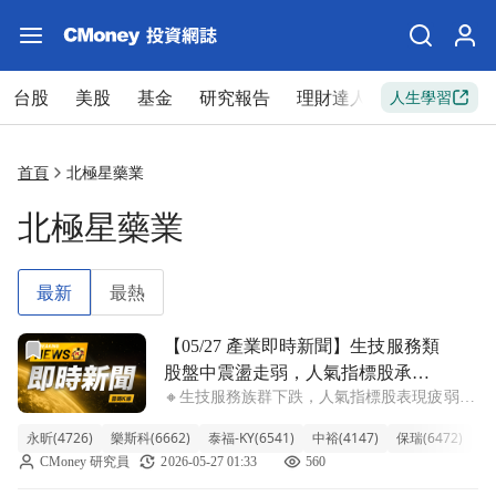
台股
美股
基金
研究報告
理財達人
新手入門
人生學習
首頁
北極星藥業
北極星藥業
最新
最熱
前往【05/27 產業即時新聞】生技服務類股盤中震盪走弱，
【05/27 產業即時新聞】生技服務類
股盤中震盪走弱，人氣指標股承壓
🔸生技服務族群下跌，人氣指標股表現疲弱拖
拖累族群表現
累整體走勢。 今天生技服務類股盤中震盪走
永昕(4726)
樂斯科(6662)
泰福-KY(6541)
中裕(4147)
保瑞(6472)
台
弱，整體下跌2.49%。觀察權重股表現，北極
CMoney 研究員
2026-05-27 01:33
560
星藥業-KY大幅回檔8.61%，保瑞、台康生
技、三顧等指標股跌幅也多逾2%