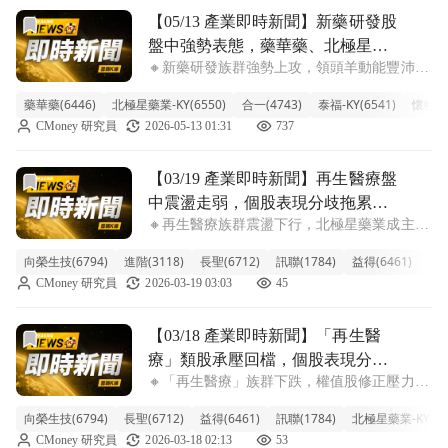
前往【05/13 產業即時新聞】新藥研發股盤中強勢表態，
【05/13 產業即時新聞】新藥研發股
盤中強勢表態，藥華藥、北極星帶
🔸新藥研發族群強勢上攻，領頭羊動能豐沛。
量急攻，資金聚焦題材股。
今日新藥研發類股盤中表現亮眼，整體族群漲
藥華藥(6446)
北極星藥業-KY(6550)
合一(4743)
泰福-KY(6541)
懷特(4
幅達到6.68%。其中，指標股藥華藥（6446）
CMoney 研究員
2026-05-13 01:31
737
與北極星藥業-KY（6550）股價強勢，雙雙逼
近漲停板。此波漲勢主要
前往【03/19 產業即時新聞】再生醫療盤中震盪走弱，個股
【03/19 產業即時新聞】再生醫療盤
中震盪走弱，個股表現分歧拖累族
🔸再生醫療族群震盪下行，北極星藥業成主要
群。
拖累。 今天再生醫療族群表現疲弱，盤中跌
向榮生技(6794)
進階(3118)
長聖(6712)
訊聯(1784)
益得(6461)
北極
幅超過3.38%，在市場上顯得相對弱勢。其
CMoney 研究員
2026-03-19 03:03
45
中，代表性個股北極星藥業-KY重挫逾
7.56%，成為拖累整體類股表現的主因。
前往【03/18 產業即時新聞】「再生醫療」類股承壓回檔，
【03/18 產業即時新聞】「再生醫
療」類股承壓回檔，個股表現分歧
🔸「再生醫療」族群下跌，權值股修正壓力拖
需審慎評估
累類股 再生醫療族群今日整體呈現疲弱態
向榮生技(6794)
長聖(6712)
益得(6461)
訊聯(1784)
北極星藥業-KY(65
勢，類股指數下跌2.37%。盤面上，權值股北
CMoney 研究員
2026-03-18 02:13
53
極星藥業-KY盤中重挫逾5.6%，成為拖累族群