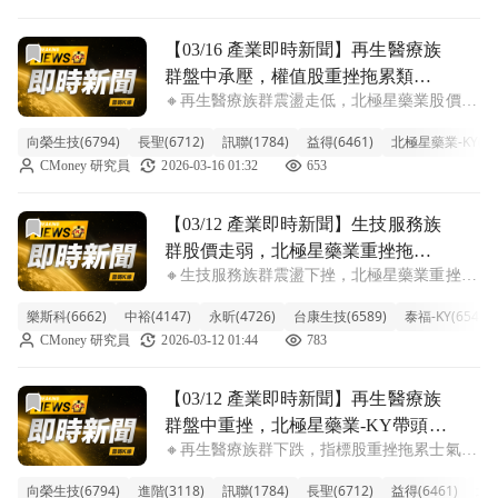
走勢的主因，其餘如訊聯、益得也
前往【03/16 產業即時新聞】再生醫療族群盤中承壓，權值
【03/16 產業即時新聞】再生醫療族
群盤中承壓，權值股重挫拖累類股
🔸再生醫療族群震盪走低，北極星藥業股價重
表現
挫成主因 今日再生醫療族群走勢疲軟，類股
向榮生技(6794)
長聖(6712)
訊聯(1784)
益得(6461)
北極星藥業-KY(65
指數盤中下跌達3.74%。主要拖累來自權值股
CMoney 研究員
2026-03-16 01:32
653
北極星藥業-KY(-9.96%)盤中重挫，接近跌
停，引發市場對族群信心動搖
前往【03/12 產業即時新聞】生技服務族群股價走弱，北極
【03/12 產業即時新聞】生技服務族
群股價走弱，北極星藥業重挫拖累
🔸生技服務族群震盪下挫，北極星藥業重挫成
整體表現
主要壓力源 今日生技服務族群表現疲弱，整
樂斯科(6662)
中裕(4147)
永昕(4726)
台康生技(6589)
泰福-KY(6541)
體類股指數大跌2.80%，其中尤以北極星藥業-
CMoney 研究員
2026-03-12 01:44
783
KY盤中股價重挫近一成最為顯眼。主要權值
股保瑞、台康生技、泰福-KY也同
前往【03/12 產業即時新聞】再生醫療族群盤中重挫，北極
【03/12 產業即時新聞】再生醫療族
群盤中重挫，北極星藥業-KY帶頭下
🔸再生醫療族群下跌，指標股重挫拖累士氣
殺，留意族群止跌訊號
今日再生醫療族群整體賣壓湧現，盤中指數重
向榮生技(6794)
進階(3118)
訊聯(1784)
長聖(6712)
益得(6461)
北極
挫4.75%，主要受到指標股北極星藥業-KY近