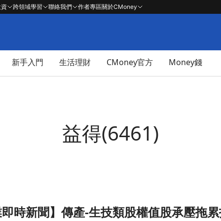
投資
跨領域學習
聯絡我們
作者專區
關於CMoney
新手入門
生活理財
CMoney官方
Money錢
益得(6461)
 產業即時新聞】傳產-生技類股權值股承壓
股承壓拖累指數，然部分個股逆勢吸金展現個別題材文章頁