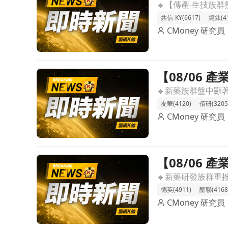
展現個別題
共信-KY(6617)
鐿鈦(41
CMoney 研究員
【08/06
前往【08/06 產業即時新聞】新藥族群盤中顯著修
友華(4120)
佰研(3205
CMoney 研究員
【08/06
前往【08/06 產業即時新聞】新藥研發類股盤中承
分化。
德英(4911)
醣聯(4168
CMoney 研究員