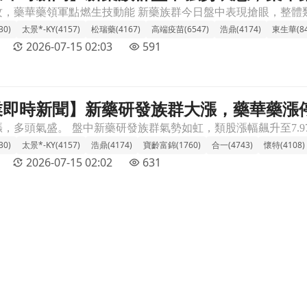
30)
太景*-KY(4157)
松瑞藥(4167)
高端疫苗(6547)
浩鼎(4174)
東生華(84
2026-07-15 02:03
591
 產業即時新聞】新藥研發族群大漲，藥華藥
藥華藥漲停領軍，資金點火生技股成盤面焦點文章頁
30)
太景*-KY(4157)
浩鼎(4174)
寶齡富錦(1760)
合一(4743)
懷特(4108)
2026-07-15 02:02
631