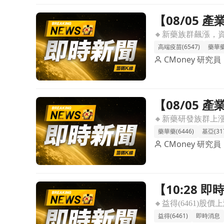
【08/05
前往【08/05 產業即時新聞】新藥族群強勢表態，
酵
高端疫苗(6547)
藥華藥(
CMoney 研究員
【08/05
前往【08/05 產業即時新聞】新藥研發即時股價漲
場買氣。
藥華藥(6446)
基亞(31
CMoney 研究員
【10:28 
前往【10:28 即時新聞】益得(6461)小漲至16
壓觀望氣氛
益得(6461)
即時消息