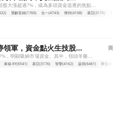
🔸新藥族群強勢上攻，藥華藥領軍點燃生技動能 新藥族群今日盤中表現搶眼，整體類股大漲超過7%，成為多頭資金追逐的焦點。其中，指標股藥華藥（6446）一開盤即勢如破竹，直奔漲停，為整個新藥族群注入強心針
32)
寶齡富錦(1760)
合一(4743)
懷特(4108)
基亞(3176)
智擎(4162)
漲停領軍，資金點火生技股成
🔸新藥研發族群上漲，多頭氣盛。 盤中新藥研發族群氣勢如虹，類股漲幅飆升至7.97%，明顯吸納市場資金。其中，領頭羊藥華藥開盤不久即強力拉升，迅速鎖住漲停，展現出高度的市場信心。這波強勁的漲勢也成功點
泰福-KY(6541)
基亞(3176)
智擎(4162)
益得(6461)
華安(6657)
北極星藥