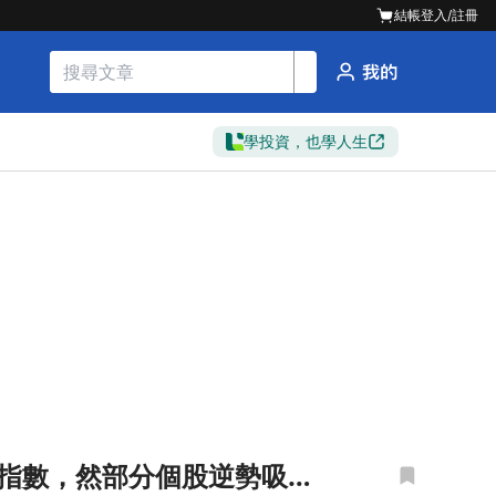
結帳
登入/註冊
學投資，也學人生
拖累指數，然部分個股逆勢吸金