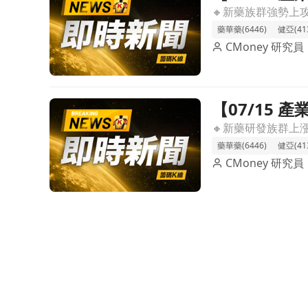
動能
藥華藥(6446)
健亞(41
CMoney 研究員
【07/15
前往【07/15 產業即時新聞】新藥研發族群大漲，
盤面焦點
藥華藥(6446)
健亞(41
CMoney 研究員