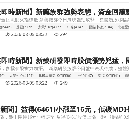
 產業即時新聞】新藥族群強勢表態，資金回
資金回籠點火指標股帶動個股題材發酵文章頁
6446)
基亞(3176)
太景*-KY(4157)
中裕(4147)
國際中橡(2104)
北極星藥
2026-08-05 03:32
294
 產業即時新聞】新藥研發即時股價漲勢兇猛
勢兇猛，國際利多與新藥進度激勵市場買氣。文章頁
76)
太景*-KY(4157)
北極星藥業-KY(6550)
中裕(4147)
泰福-KY(6541)
寶
2026-08-05 03:22
249
即時新聞】益得(6461)小漲至16元，低碳
元，低碳MDI長線題材撐盤＋前高附近短壓觀望氣氛濃文章頁
濃