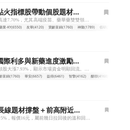
籠點火指標股帶動個股題材發
🔸新藥族群飆漲，資金回流點火指標股 新藥族群今日展現強勁攻勢，整體類股漲幅高達7.70%，尤其高端疫苗、藥華藥雙雙領漲直逼漲停，基亞也跟漲超過6%，表現亮眼。這波漲勢主要受資金重新青睞生技類股所帶動
業-KY(6550)
友華(4120)
寶齡富錦(1760)
神隆(1789)
佰研(3205)
智擎(
，國際利多與新藥進度激勵市
🔸新藥研發族群上漲，多檔個股奮力領漲。 新藥研發族群今日盤中表現強勁，整體類股大漲7.93%，顯示市場資金明顯回流。其中，指標股藥華藥（4743）一馬當先，漲幅逼近一成，基亞（3176）、太景*-K
齡富錦(1760)
華安(6657)
益得(6461)
智擎(4162)
醣聯(4168)
浩鼎(4174
MDI長線題材撐盤＋前高附近短
🔸益得(6461)股價上漲，盤中圍繞16元小幅走堅 益得(6461)股價上漲，盤中漲幅約0.95%，報價16元，屬前幾日拉回後的溫和回穩。買盤主要圍繞先前法說所強調的低碳推進劑吸入劑與2027年美國