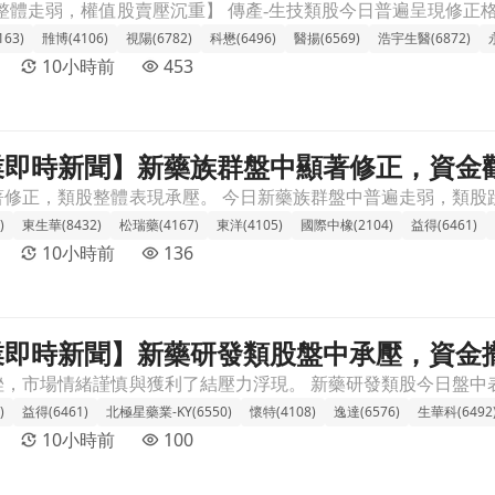
材
63)
雃博(4106)
視陽(6782)
科懋(6496)
醫揚(6569)
浩宇生醫(6872)
10小時前
453
 產業即時新聞】新藥族群盤中顯著修正，資
正，資金觀望氣氛濃厚。文章頁
)
東生華(8432)
松瑞藥(4167)
東洋(4105)
國際中橡(2104)
益得(6461)
10小時前
136
 產業即時新聞】新藥研發類股盤中承壓，資
壓，資金撤出觀望氣氛濃，留意個股分化。文章頁
)
益得(6461)
北極星藥業-KY(6550)
懷特(4108)
逸達(6576)
生華科(6492
10小時前
100