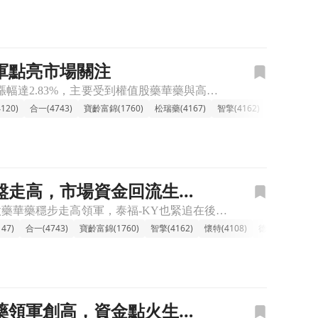
領軍點亮市場關注
🔸新藥族群上漲，類股氣勢由指標股撐盤。 今日盤中新藥族群表現亮眼，整體類股漲幅達2.83%，主要受到權值股藥華藥與高端疫苗強勢上攻帶動。觀察個股走勢，藥華藥上漲逾3%，高端疫苗也攻高逾2%，顯示市場
120)
合一(4743)
寶齡富錦(1760)
松瑞藥(4167)
智擎(4162)
杏輝(1734)
穩盤走高，市場資金回流生技
🔸新藥研發族群上漲，生技回溫資金點火 盤中新藥股整體勁揚3.08%，主要由權值股藥華藥穩步走高領軍，泰福-KY也緊追在後，顯示市場對具備實質產品與進度的新藥標的關注度提升。儘管盤面有益得重挫7.76
47)
合一(4743)
寶齡富錦(1760)
智擎(4162)
懷特(4108)
德英(4911)
太
華藥領軍創高，資金點火生技