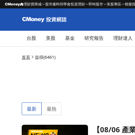
CMoney
理財寶商城
股市爆料同學會
投資理財
即時股市
美股專區
模擬
台股
美股
基金
研究報告
理財達人
首頁
益得(6461)
最新
最熱
【08/06
前往【08/06 產業即時新聞】傳產-生技類股權值