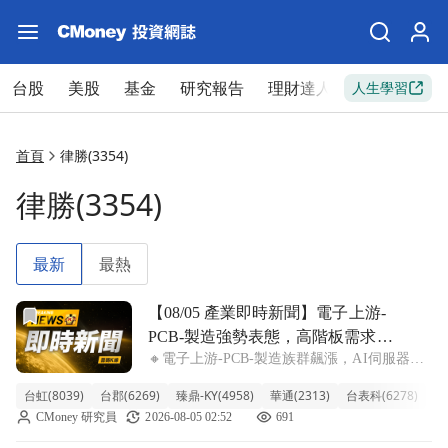
台股
美股
基金
研究報告
理財達人
新手入門
人生學習
首頁
律勝(3354)
律勝(3354)
最新
最熱
前往【08/05 產業即時新聞】電子上游-PCB-製造強勢表
【08/05 產業即時新聞】電子上游-
PCB-製造強勢表態，高階板需求回
🔸電子上游-PCB-製造族群飆漲，AI伺服器與
溫引領資金活水
手機新機雙引擎驅動 今日電子上游-PCB-製造
台虹(8039)
台郡(6269)
臻鼎-KY(4958)
華通(2313)
台表科(6278)
亞
族群表現亮眼，類股整體飆升7.56%，多檔指
CMoney 研究員
2026-08-05 02:52
691
標股如台虹、台郡、臻鼎-KY、華通、台表科
盤中直奔漲停，氣勢如