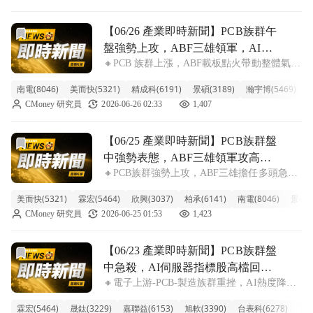
擊族群指數。市場擔憂半導體
前往【06/26 產業即時新聞】PCB族群午盤強勢上攻，ABF
【06/26 產業即時新聞】PCB族群午
盤強勢上攻，ABF三雄領軍，AI應
🔸PCB 族群上漲，ABF載板點火帶動整體氣勢
用展望成焦點
PCB族群午盤漲逾2%，ABF載板三雄指標股南
南電(8046)
美而快(5321)
精成科(6191)
景碩(3189)
瀚宇博(5469)
旭
電(9.57%)、景碩(5.79%)領漲。主要受惠AI伺
CMoney 研究員
2026-06-26 02:33
1,407
服器需求增溫，市場重新評估ABF載板產業價
值。此
前往【06/25 產業即時新聞】PCB族群盤中強勢表態，AB
【06/25 產業即時新聞】PCB族群盤
中強勢表態，ABF三雄領軍攻高，
🔸PCB族群強勢上攻，ABF三雄擔任多頭急先
AI伺服器題材續發酵。
鋒。 今日PCB類股表現強勁，整體族群漲幅超
美而快(5321)
霖宏(5464)
欣興(3037)
柏承(6141)
南電(8046)
景碩(3
過5.30%，盤中資金明顯集中在載板族群。其
CMoney 研究員
2026-06-25 01:53
1,423
中，ABF載板三雄欣興(8.49%)、南電
(7.56%)、景碩(7
前往【06/23 產業即時新聞】PCB族群盤中急殺，AI伺服
【06/23 產業即時新聞】PCB族群盤
中急殺，AI伺服器指標股高檔回
🔸電子上游-PCB-製造族群重挫，AI熱度降溫
落，留意資金動向。
引發獲利了結賣壓 電子上游-PCB-製造類股今
霖宏(5464)
晟鈦(3229)
嘉聯益(6153)
旭軟(3390)
台表科(6278)
育富
日盤中表現疲弱，整體族群急跌近6%，主要