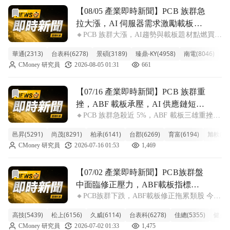
前往【08/05 產業即時新聞】PCB 族群急拉大漲，AI 伺
【08/05 產業即時新聞】PCB 族群急
拉大漲，AI 伺服器需求激勵載板股
🔸PCB 族群大漲，AI趨勢與載板題材點燃買氣
強彈
PCB 族群今日表現強勁，整體類股漲幅高達
華通(2313)
台表科(6278)
景碩(3189)
臻鼎-KY(4958)
南電(8046)
欣
6.70%，尤其華通、台表科盤中直逼漲停，景
CMoney 研究員
2026-08-05 01:31
661
碩、臻鼎-KY、南電、欣興等指標股也同步大
漲超過 6%。主要原
前往【07/16 產業即時新聞】PCB 族群重挫，ABF 載板承壓
【07/16 產業即時新聞】PCB 族群重
挫，ABF 載板承壓，AI 供應鏈短期
🔸PCB 族群急殺近 5%，ABF 載板三雄重挫。
修正。
今日 PCB 類股重挫 4.89%，整體氛圍偏空。
邑昇(5291)
尚茂(8291)
柏承(6141)
台郡(6269)
育富(6194)
旭軟(33
主因 ABF 載板三雄欣興、南電、景碩跌幅均
CMoney 研究員
2026-07-16 01:53
1,469
逾 5%，南電更重挫近 8%，獲利了結賣壓沉
重。AI
前往【07/02 產業即時新聞】PCB族群盤中面臨修正壓力，
【07/02 產業即時新聞】PCB族群盤
中面臨修正壓力，ABF載板指標股
🔸PCB族群下跌，ABF載板修正拖累類股 今天
回檔，然部分利基型個股逆勢抗跌
PCB族群整體表現偏弱，類股跌幅達3.15%，
高技(5439)
松上(6156)
久威(6114)
台表科(6278)
佳總(5355)
健鼎(3
主要壓力來自高價位的ABF載板指標股。欣
CMoney 研究員
2026-07-02 01:33
1,475
興、景碩、南電紛紛承壓，跌幅擴大，直接衝