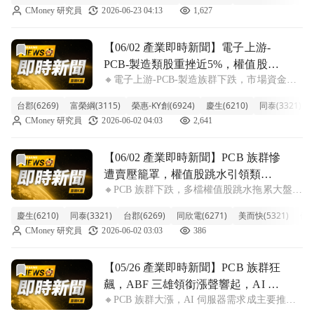
CMoney 研究員
2026-06-23 04:13
1,627
受AI伺服器概念股高檔獲利了結賣壓影響。其
中，指標股金像電重挫逾9
前往【06/02 產業即時新聞】電子上游-PCB-製造類股重
【06/02 產業即時新聞】電子上游-
PCB-製造類股重挫近5%，權值股賣
🔸電子上游-PCB-製造族群下跌，市場資金明
壓沉重拖累族群表現
顯調節導致類股整體承壓。 今日電子上游-
台郡(6269)
富榮綱(3115)
榮惠-KY創(6924)
慶生(6210)
同泰(3321)
PCB-製造族群表現疲弱，類股整體重挫達
CMoney 研究員
2026-06-02 04:03
2,641
4.66%，顯示市場賣壓沉重。盤中觀察，儘管
台郡、富榮綱等少數個股逆勢小幅
前往【06/02 產業即時新聞】PCB 族群慘遭賣壓籠罩，權
【06/02 產業即時新聞】PCB 族群慘
遭賣壓籠罩，權值股跳水引領類股
🔸PCB 族群下跌，多檔權值股跳水拖累大盤
重挫
PCB 族群今日開盤後即遭遇猛烈賣壓，類股指
慶生(6210)
同泰(3321)
台郡(6269)
同欣電(6271)
美而快(5321)
佳總
數重挫達 5.58%，多檔權值股跌幅尤其顯著，
CMoney 研究員
2026-06-02 03:03
386
顯示市場對電子股的信心正在快速鬆動。指標
股如 ABF 載板三雄欣
前往【05/26 產業即時新聞】PCB 族群狂飆，ABF 三雄領銜
【05/26 產業即時新聞】PCB 族群狂
飆，ABF 三雄領銜漲聲響起，AI 題
🔸PCB 族群大漲，AI 伺服器需求成主要推
材續熱
手！ 今日 PCB 族群表現強勁，整體類股漲幅