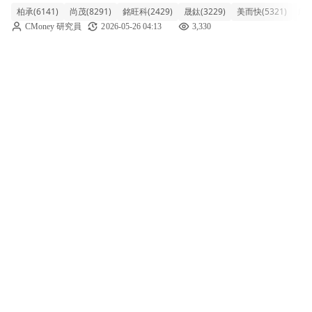
柏承(6141)
尚茂(8291)
銘旺科(2429)
晟鈦(3229)
美而快(5321)
欣興
達 4.48%，多檔個股如柏承、尚茂更直接攻上
CMoney 研究員
2026-05-26 04:13
3,330
漲停。其中，ABF 載板三雄欣興、景碩、南電
表現尤為亮眼，分別