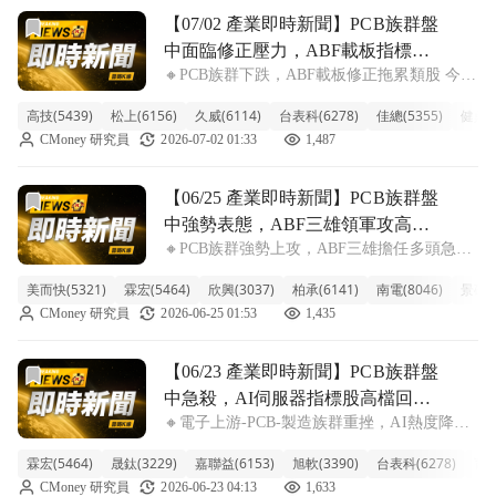
前往【07/02 產業即時新聞】PCB族群盤中面臨修正壓力，
【07/02 產業即時新聞】PCB族群盤
中面臨修正壓力，ABF載板指標股
🔸PCB族群下跌，ABF載板修正拖累類股 今天
回檔，然部分利基型個股逆勢抗跌
PCB族群整體表現偏弱，類股跌幅達3.15%，
高技(5439)
松上(6156)
久威(6114)
台表科(6278)
佳總(5355)
健鼎(3
主要壓力來自高價位的ABF載板指標股。欣
CMoney 研究員
2026-07-02 01:33
1,487
興、景碩、南電紛紛承壓，跌幅擴大，直接衝
擊族群指數。市場擔憂半導體
前往【06/25 產業即時新聞】PCB族群盤中強勢表態，AB
【06/25 產業即時新聞】PCB族群盤
中強勢表態，ABF三雄領軍攻高，
🔸PCB族群強勢上攻，ABF三雄擔任多頭急先
AI伺服器題材續發酵。
鋒。 今日PCB類股表現強勁，整體族群漲幅超
美而快(5321)
霖宏(5464)
欣興(3037)
柏承(6141)
南電(8046)
景碩(3
過5.30%，盤中資金明顯集中在載板族群。其
CMoney 研究員
2026-06-25 01:53
1,435
中，ABF載板三雄欣興(8.49%)、南電
(7.56%)、景碩(7
前往【06/23 產業即時新聞】PCB族群盤中急殺，AI伺服
【06/23 產業即時新聞】PCB族群盤
中急殺，AI伺服器指標股高檔回
🔸電子上游-PCB-製造族群重挫，AI熱度降溫
落，留意資金動向。
引發獲利了結賣壓 電子上游-PCB-製造類股今
霖宏(5464)
晟鈦(3229)
嘉聯益(6153)
旭軟(3390)
台表科(6278)
育富
日盤中表現疲弱，整體族群急跌近6%，主要
CMoney 研究員
2026-06-23 04:13
1,633
受AI伺服器概念股高檔獲利了結賣壓影響。其