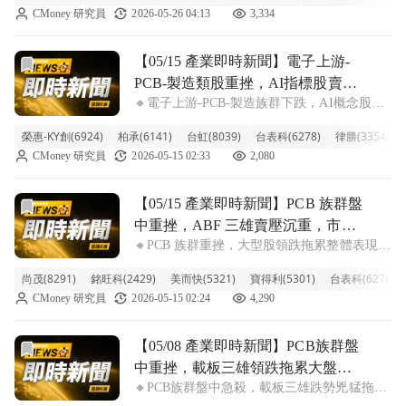
CMoney 研究員
2026-05-26 04:13
3,334
漲停。其中，ABF 載板三雄欣興、景碩、南電
表現尤為亮眼，分別
前往【05/15 產業即時新聞】電子上游-PCB-製造類股重挫
【05/15 產業即時新聞】電子上游-
PCB-製造類股重挫，AI指標股賣壓
🔸電子上游-PCB-製造族群下跌，AI概念股普
沉重引發獲利了結潮
遍承壓拖累整體表現 今天電子上游PCB製造類
榮惠-KY創(6924)
柏承(6141)
台虹(8039)
台表科(6278)
律勝(3354)
股表現疲弱，整體族群跌幅來到-5.45%。盤中
CMoney 研究員
2026-05-15 02:33
2,080
觀察，指標性的金像電重挫近9%，臻鼎-KY也
跌逾7%，健鼎、騰
前往【05/15 產業即時新聞】PCB 族群盤中重挫，ABF 
【05/15 產業即時新聞】PCB 族群盤
中重挫，ABF 三雄賣壓沉重，市場
🔸PCB 族群重挫，大型股領跌拖累整體表現
觀望氣氛濃厚
今日 PCB 族群盤中表現疲軟，整體類股指數
尚茂(8291)
銘旺科(2429)
美而快(5321)
寶得利(5301)
台表科(6278)
下跌達 5.11%，跌幅相當顯著。其中，ABF 載
CMoney 研究員
2026-05-15 02:24
4,290
板指標廠金像電重挫逾 8%，臻鼎-KY、景
碩、南電也都有 5
前往【05/08 產業即時新聞】PCB族群盤中重挫，載板三雄
【05/08 產業即時新聞】PCB族群盤
中重挫，載板三雄領跌拖累大盤信
🔸PCB族群盤中急殺，載板三雄跌勢兇猛拖累
心
類股表現。 PCB類股今天遭遇沉重賣壓，整體