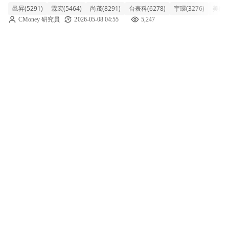
邑昇(5291)
霖宏(5464)
尚茂(8291)
台表科(6278)
宇環(3276)
美而快(
跌幅高達6.31%，市場氣氛明顯轉空。其中，
CMoney 研究員
2026-05-08 04:55
5,247
ABF載板三雄欣興、南電、金像電全數重挫超
過8%，成為拖垮類股的主力