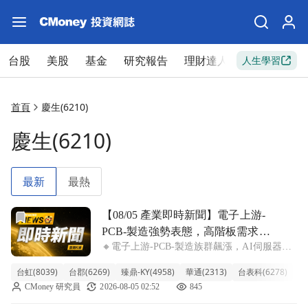
台股
美股
基金
研究報告
理財達人
新手入門
人生學習
首頁
慶生(6210)
慶生(6210)
最新
最熱
前往【08/05 產業即時新聞】電子上游-PCB-製造強勢表
【08/05 產業即時新聞】電子上游-
PCB-製造強勢表態，高階板需求回
🔸電子上游-PCB-製造族群飆漲，AI伺服器與
溫引領資金活水
手機新機雙引擎驅動 今日電子上游-PCB-製造
台虹(8039)
台郡(6269)
臻鼎-KY(4958)
華通(2313)
台表科(6278)
亞
族群表現亮眼，類股整體飆升7.56%，多檔指
CMoney 研究員
2026-08-05 02:52
845
標股如台虹、台郡、臻鼎-KY、華通、台表科
盤中直奔漲停，氣勢如