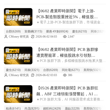
中，指標股金像電重挫逾9
前往【06/02 產業即時新聞】電子上游-PCB-製造類股重
【06/02 產業即時新聞】電子上游-
PCB-製造類股重挫近5%，權值股賣
🔸電子上游-PCB-製造族群下跌，市場資金明
壓沉重拖累族群表現
顯調節導致類股整體承壓。 今日電子上游-
台郡(6269)
富榮綱(3115)
榮惠-KY創(6924)
慶生(6210)
同泰(3321)
PCB-製造族群表現疲弱，類股整體重挫達
CMoney 研究員
2026-06-02 04:03
2,647
4.66%，顯示市場賣壓沉重。盤中觀察，儘管
台郡、富榮綱等少數個股逆勢小幅
前往【06/02 產業即時新聞】PCB 族群慘遭賣壓籠罩，權
【06/02 產業即時新聞】PCB 族群慘
遭賣壓籠罩，權值股跳水引領類股
🔸PCB 族群下跌，多檔權值股跳水拖累大盤
重挫
PCB 族群今日開盤後即遭遇猛烈賣壓，類股指
慶生(6210)
同泰(3321)
台郡(6269)
同欣電(6271)
美而快(5321)
佳總
數重挫達 5.58%，多檔權值股跌幅尤其顯著，
CMoney 研究員
2026-06-02 03:03
386
顯示市場對電子股的信心正在快速鬆動。指標
股如 ABF 載板三雄欣
前往【05/26 產業即時新聞】PCB 族群狂飆，ABF 三雄領銜
【05/26 產業即時新聞】PCB 族群狂
飆，ABF 三雄領銜漲聲響起，AI 題
🔸PCB 族群大漲，AI 伺服器需求成主要推
材續熱
手！ 今日 PCB 族群表現強勁，整體類股漲幅
柏承(6141)
尚茂(8291)
銘旺科(2429)
晟鈦(3229)
美而快(5321)
欣興
達 4.48%，多檔個股如柏承、尚茂更直接攻上