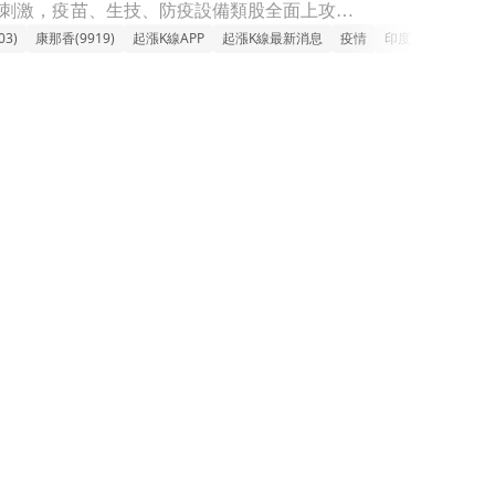
今日台股防疫概念股成為盤面焦點，受到印度立百病毒（Nipah virus）疫情升溫消息刺激，疫苗、生技、防疫設備類股全面上攻。這波買盤反映資金對全球公共衛生風險的敏感性與題材偏好，使防疫概念股為多頭資
3)
康那香(9919)
起漲K線APP
起漲K線最新消息
疫情
印度
病毒
立