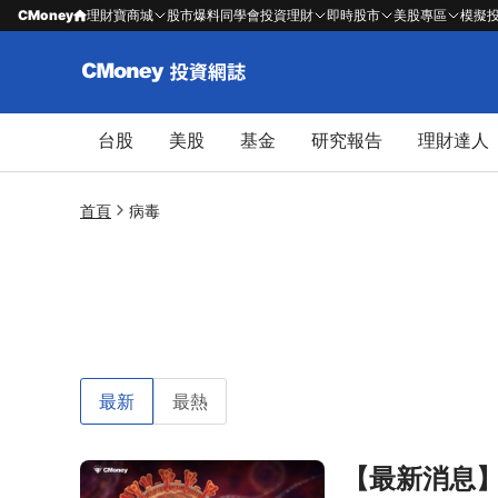
CMoney
理財寶商城
股市爆料同學會
投資理財
即時股市
美股專區
模擬
台股
美股
基金
研究報告
理財達人
首頁
病毒
最新
最熱
【最新消息
前往【最新消息】印度爆發立百病毒，「8檔防疫股