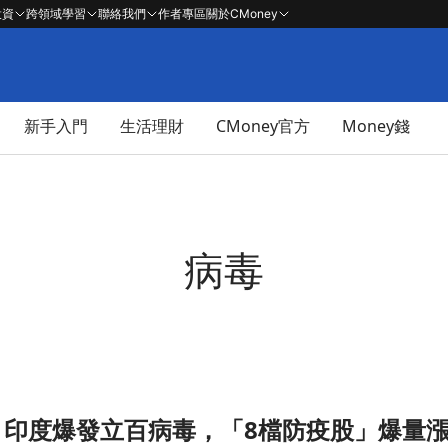
投資
跨領域學習
聯絡我們
作者專區
關於CMoney
新手入門
生活理財
CMoney官方
Money錢
病毒
】印度爆發立百病毒，「8檔防疫股」爆量
」爆量漲停！文章頁