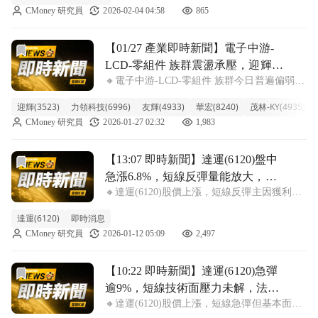
CMoney 研究員
2026-02-04 04:58
865
主因在於光電族群近期題材熱度回溫，加上達
運12月營收月增42.8%
前往【01/27 產業即時新聞】電子中游-LCD-零組件 族群
【01/27 產業即時新聞】電子中游-
LCD-零組件 族群震盪承壓，迎輝一
🔸電子中游-LCD-零組件 族群今日普遍偏弱，
枝獨秀成盤面焦點
市場缺乏上漲動能 LCD零組件族群今日走勢
迎輝(3523)
力領科技(6996)
友輝(4933)
華宏(8240)
茂林-KY(4935)
震盪偏弱，整體下跌2.11%。盤面上，達運、
CMoney 研究員
2026-01-27 02:32
1,983
中光電等指標股表現疲軟，跌幅超過5%，反
映出產業面臨的壓力。主要原
前往【13:07 即時新聞】達運(6120)盤中急漲6.8%，
【13:07 即時新聞】達運(6120)盤中
急漲6.8%，短線反彈量能放大，主
🔸達運(6120)股價上漲，短線反彈主因獲利回
力籌碼仍偏空，基本面轉型題材待
吐後買盤迴流 達運今日盤中股價強勢反彈，
驗證
達運(6120)
即時消息
漲幅達6.83%，報13.3元，量能明顯放大。主
CMoney 研究員
2026-01-12 05:09
2,497
因在於前期短線獲利回吐壓力釋放後，低檔買
盤迴流，帶動股價止跌回升
前往【10:22 即時新聞】達運(6120)急彈逾9%，短線技
【10:22 即時新聞】達運(6120)急彈
逾9%，短線技術面壓力未解，法人
🔸達運(6120)股價上漲，短線急彈但基本面壓
籌碼偏空
力仍在 達運今早股價強勢上攻，一度大漲近