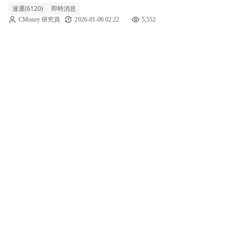
達運(6120)
即時消息
10%至13.5元，盤中表現明顯優於大盤。主因
CMoney 研究員
2026-01-06 02:22
5,552
在於前波急跌後，低價吸引短線資金搶反彈，
加上觸控面板族群近期有資金