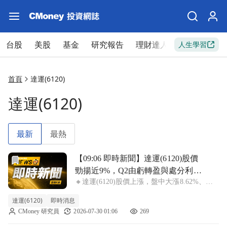
台股
美股
基金
研究報告
理財達人
新手入門
人生學習
首頁
達運(6120)
達運(6120)
最新
最熱
前往【09:06 即時新聞】達運(6120)股價勁揚近9%，
【09:06 即時新聞】達運(6120)股價
勁揚近9%，Q2由虧轉盈與處分利益
🔸達運(6120)股價上漲，盤中大漲8.62%、來
激勵，短期築底反彈但上方套牢與
到12.6元 達運(6120)盤中股價明顯走強，漲幅
籌碼壓力仍重
達運(6120)
即時消息
8.62%，報12.6元，早盤買盤迴流味道濃厚。
CMoney 研究員
2026-07-30 01:06
269
市場主軸聚焦於第2季財報由虧轉盈，以及湖
口廠房處