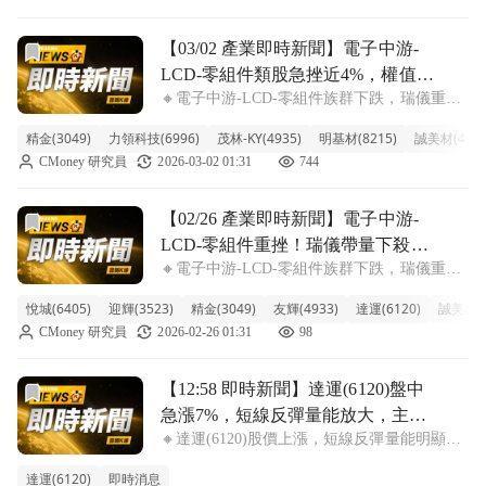
公司今年初出售湖口廠房與土地
前往【03/02 產業即時新聞】電子中游-LCD-零組件類股
【03/02 產業即時新聞】電子中游-
LCD-零組件類股急挫近4%，權值股
🔸電子中游-LCD-零組件族群下跌，瑞儀重挫
賣壓沈重拖累族群表現
成拖累主因。 今日電子中游-LCD-零組件類股
精金(3049)
力領科技(6996)
茂林-KY(4935)
明基材(8215)
誠美材(4960
表現疲弱，整體族群急挫3.81%，其中權值股
CMoney 研究員
2026-03-02 01:31
744
瑞儀更是領跌逾9%，接近跌停，成為拖累族
群表現的最主要力量。包括
前往【02/26 產業即時新聞】電子中游-LCD-零組件重挫
【02/26 產業即時新聞】電子中游-
LCD-零組件重挫！瑞儀帶量下殺拖
🔸電子中游-LCD-零組件族群下跌，瑞儀重挫
累族群，市場對需求前景轉趨保守
成空方提款機 LCD零組件族群今日表現普遍
悅城(6405)
迎輝(3523)
精金(3049)
友輝(4933)
達運(6120)
誠美材(4
偏弱，類股跌幅達4.43%。觀察個股，儘管悅
CMoney 研究員
2026-02-26 01:31
98
城、迎輝等少數個股逆勢小漲，但權值股瑞儀
(6176)在盤中突然爆出大
前往【12:58 即時新聞】達運(6120)盤中急漲7%，短
【12:58 即時新聞】達運(6120)盤中
急漲7%，短線反彈量能放大，主力
🔸達運(6120)股價上漲，短線反彈量能明顯放
籌碼仍偏空，光電族群題材續受關
大 達運今日盤中股價強勢上漲7%，報13.75
注
達運(6120)
即時消息
元，量能同步放大，明顯優於近期震盪格局。