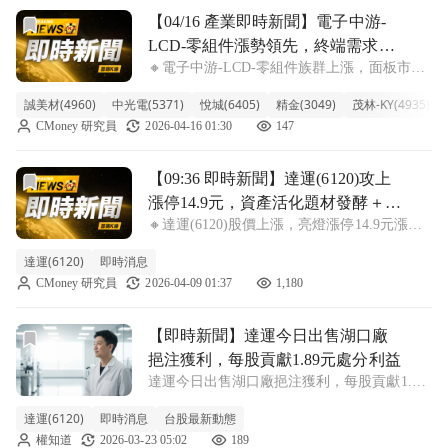
前往【04/16 產業即時新聞】電子中游-LCD-零組件漲勢
【04/16 產業即時新聞】電子中游-
LCD-零組件漲勢領先，終端需求回
🔸電子中游-LCD-零組件族群上漲，面板市況
溫點燃類股人氣
見曙光，零組件供應鏈獲資金青睞 今日LCD
誠美材(4960)
中光電(5371)
悅城(6405)
精金(3049)
茂林-KY(4935)
零組件族群表現強勢，類股漲幅達3.58%，其
CMoney 研究員
2026-04-16 01:30
147
中誠美材盤中直奔漲停，中光電也大漲逾
7%，帶動整體族群人氣。觀察此波
前往【09:36 即時新聞】達運(6120)攻上漲停14.9元
【09:36 即時新聞】達運(6120)攻上
漲停14.9元，資產活化題材發酵＋法
🔸達運(6120)股價上漲，亮燈漲停14.9元漲幅
人與主力同步偏多加溫技術多頭格
9.96%，資產活化與營收回溫帶動買盤急拉 達
局
達運(6120)
即時消息
運(6120)今早股價強勢攻上漲停，現價14.9
CMoney 研究員
2026-04-09 01:37
1,180
元、漲幅9.96%，盤面明顯有主力拉抬跡象。
買盤主軸圍
前往【即時新聞】達運今日出售湖口廠挹注獲利，每股貢獻1.
【即時新聞】達運今日出售湖口廠
挹注獲利，每股貢獻1.89元處分利益
達運今日出售湖口廠挹注獲利，每股貢獻1.89
元處分利益 達運(6120)作為背光模組供應商，
達運(6120)
即時消息
台股最新動態
隸屬明基友達集團旗下企業，今日公布最新動
權知道
2026-03-23 05:02
189
向，積極衝刺顯示光學與生技醫材新事業。該