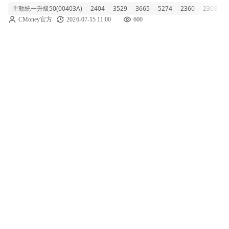
主動統一升級50(00403A)
2404
3529
3665
5274
2360
2308
8
之三，千億巨獸動作頻頻 主動統一升級50今
CMoney官方
2026-07-15 11:00
600
天表現相當強勢，單日大漲2.97%，收在10.41
元，成立以來總報酬來