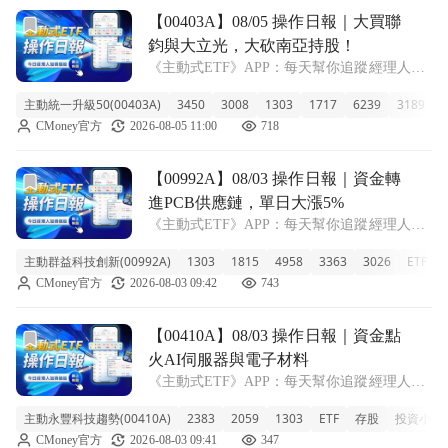
前往【00403A】08/05 操作日報｜大買聯鈞與大立光，大
【00403A】08/05 操作日報｜大買聯
鈞與大立光，大砍南亞持股！
《主動式ETF》APP：每天幫你追蹤經理人新
建倉、又加碼了哪些股票！ ■ 近一週猛飆16%
主動統一升級50(00403A)
3450
3008
1303
1717
6239
3189
3
的00403A 主動統一升級50今天收在9.81元，
CMoney官方
2026-08-05 11:00
718
單日強勢上漲2.83%，近一週更是交出16.0%
的超狂反彈
前往【00992A】08/03 操作日報｜資金轉進PCB供應鏈，單
【00992A】08/03 操作日報｜資金轉
進PCB供應鏈，單日大漲5%
《主動式ETF》APP：每天幫你追蹤經理人新
建倉、又加碼了哪些股票！ ■ 單日大漲5%！
主動群益科技創新(00992A)
1303
1815
4958
3363
3026
ETF
規模衝破400億 00992A 主動群益科技創新今
CMoney官方
2026-08-03 09:42
743
天爆發力驚人，單日大漲 5.20%，收盤價來到
15.59 元
前往【00410A】08/03 操作日報｜資金點火AI伺服器與電
【00410A】08/03 操作日報｜資金點
火AI伺服器與電子材料
《主動式ETF》APP：每天幫你追蹤經理人新
建倉、又加碼了哪些股票！ ■ 00410A 規模逼
主動永豐科技趨勢(00410A)
2383
2059
1303
ETF
存股
投資小學
近29億 主動永豐科技趨勢今天收在10.10元，
CMoney官方
2026-08-03 09:41
347
單日小幅上漲0.50%。這檔ETF目前基金規模