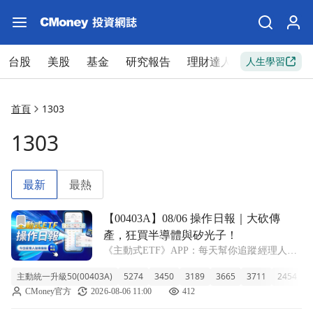
台股
美股
基金
研究報告
理財達人
新手入門
人生學習
首頁
1303
1303
最新
最熱
前往【00403A】08/06 操作日報｜大砍傳產，狂買半導體
【00403A】08/06 操作日報｜大砍傳
產，狂買半導體與矽光子！
《主動式ETF》APP：每天幫你追蹤經理人新
建倉、又加碼了哪些股票！ ■ 規模千億的近一
主動統一升級50(00403A)
5274
3450
3189
3665
3711
2454
1
週爆發力 今天 00403A 主動統一升級50 收在
CMoney官方
2026-08-06 11:00
412
9.91 元，單日小幅上漲 1.02%。這檔規模高達
17