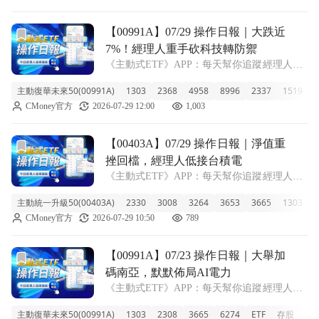
來到28.8
前往【00991A】07/29 操作日報｜大跌近7%！經理人重
【00991A】07/29 操作日報｜大跌近
7%！經理人重手砍科技轉防禦
《主動式ETF》APP：每天幫你追蹤經理人新
建倉、又加碼了哪些股票！ ■ 00991A近一週
主動復華未來50(00991A)
1303
2368
4958
8996
2337
1519
6
重挫18% 今天 00991A 收在 14.07 元，單日大
CMoney官方
2026-07-29 12:00
1,003
跌 6.88%，近一週已經修正高達 18.9%。
前往【00403A】07/29 操作日報｜淨值重挫回檔，經理人
【00403A】07/29 操作日報｜淨值重
挫回檔，經理人低接台積電
《主動式ETF》APP：每天幫你追蹤經理人新
建倉、又加碼了哪些股票！ ■ 淨值重挫跌破發
主動統一升級50(00403A)
2330
3008
3264
3653
3665
1303
2
行價 今天 00403A 受到盤勢拖累，收盤價來到
CMoney官方
2026-07-29 10:50
789
9.00 元，單日重挫 6.00%。近一週跌幅達到
15.3
前往【00991A】07/23 操作日報｜大舉加碼南亞，默默佈局
【00991A】07/23 操作日報｜大舉加
碼南亞，默默佈局AI電力
《主動式ETF》APP：每天幫你追蹤經理人新
建倉、又加碼了哪些股票！ ■ 00991A 規模直
主動復華未來50(00991A)
1303
2308
3665
6274
ETF
存股
投
逼800億 主動復華未來50今天收在17.20元，小