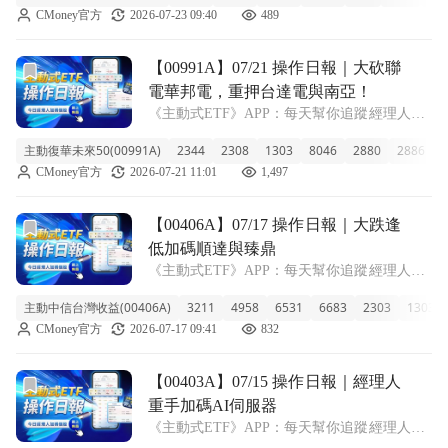
CMoney官方
2026-07-23 09:40
489
幅回落0.81%，近一週跟著盤面震盪下跌約
2.7%。不
前往【00991A】07/21 操作日報｜大砍聯電華邦電，重押
【00991A】07/21 操作日報｜大砍聯
電華邦電，重押台達電與南亞！
《主動式ETF》APP：每天幫你追蹤經理人新
建倉、又加碼了哪些股票！ ■ 大漲6%！成立
主動復華未來50(00991A)
2344
2308
1303
8046
2880
2886
2
以來報酬飆破70% 00991A 復華未來50 今天走
CMoney官方
2026-07-21 11:01
1,497
勢超猛，單日大漲 6.23%，收在 16.71 元。雖
然近
前往【00406A】07/17 操作日報｜大跌逢低加碼順達與臻鼎
【00406A】07/17 操作日報｜大跌逢
低加碼順達與臻鼎
《主動式ETF》APP：每天幫你追蹤經理人新
建倉、又加碼了哪些股票！ ■ 淨值大跌8.51%
主動中信台灣收益(00406A)
3211
4958
6531
6683
2303
1303
規模逆勢守住927億 主動中信台灣收益今天收
CMoney官方
2026-07-17 09:41
832
在8.82元，單日大跌8.51%，近一週報酬來到
負10.6%，
前往【00403A】07/15 操作日報｜經理人重手加碼AI伺服器
【00403A】07/15 操作日報｜經理人
重手加碼AI伺服器
《主動式ETF》APP：每天幫你追蹤經理人新
建倉、又加碼了哪些股票！ ■ 單日大漲近百分