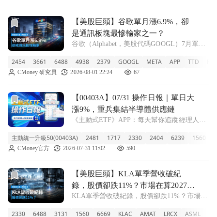
高達 17
前往【美股巨頭】谷歌單月漲6.9%，卻是通訊板塊最慘輸家
【美股巨頭】谷歌單月漲6.9%，卻
是通訊板塊最慘輸家之一？
谷歌（Alphabet，美股代碼GOOGL）7月單月
股價上漲6.88%，看起來亮眼。但整個通訊服
2454
3661
6488
4938
2379
GOOGL
META
APP
TTD
PIN
務板塊7月全面走弱，Meta單月重挫9.21%，
CMoney 研究員
2026-08-01 22:24
67
AppLovin更暴跌近30%。問題來了：谷歌漲的
是基本
前往【00403A】07/31 操作日報｜單日大漲9%，重兵集
【00403A】07/31 操作日報｜單日大
漲9%，重兵集結半導體供應鏈
《主動式ETF》APP：每天幫你追蹤經理人新
建倉、又加碼了哪些股票！ ■ 千億巨獸單日大
主動統一升級50(00403A)
2481
1717
2330
2404
6239
1560
2
漲逾9% 00403A主動統一升級50今天走勢非常
CMoney官方
2026-07-31 11:02
590
強勁，單日大漲9.21%，收在9.25元。雖然近
一週下跌4.0
前往【美股巨頭】KLA單季營收破紀錄，股價卻跌11%？市場
【美股巨頭】KLA單季營收破紀
錄，股價卻跌11%？市場在算2027年
KLA單季營收破紀錄，股價卻跌11%？市場在
的那筆帳
算2027年的那筆帳 KLA（科磊，全球最大半
2330
6488
3131
1560
6669
KLAC
AMAT
LRCX
ASML
TE
導體製程控制設備商）剛公布Q4財報，季營收