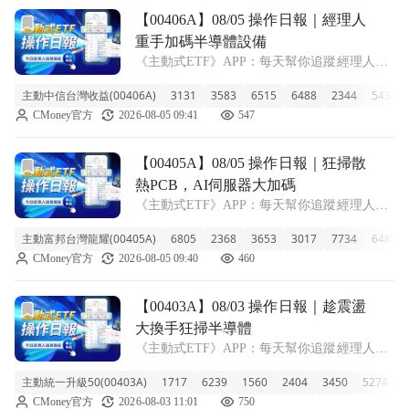
前往【00406A】08/05 操作日報｜經理人重手加碼半導體設
【00406A】08/05 操作日報｜經理人
重手加碼半導體設備
《主動式ETF》APP：每天幫你追蹤經理人新
建倉、又加碼了哪些股票！ ■ 單週大漲17.3%
主動中信台灣收益(00406A)
3131
3583
6515
6488
2344
5439
規模站穩百億 00406A主動中信台灣收益今天
CMoney官方
2026-08-05 09:41
547
收在9.27元，單日上漲3.34%。這檔ETF最近
動能強勁，
前往【00405A】08/05 操作日報｜狂掃散熱PCB，AI伺服
【00405A】08/05 操作日報｜狂掃散
熱PCB，AI伺服器大加碼
《主動式ETF》APP：每天幫你追蹤經理人新
建倉、又加碼了哪些股票！ ■ 近一週飆漲
主動富邦台灣龍耀(00405A)
6805
2368
3653
3017
7734
6488
20%，規模突破300億 主動富邦台灣龍耀今天
CMoney官方
2026-08-05 09:40
460
收在8.05元，小幅上漲1.90%。雖然成立以來
總報酬還在水下16.4
前往【00403A】08/03 操作日報｜趁震盪大換手狂掃半導體
【00403A】08/03 操作日報｜趁震盪
大換手狂掃半導體
《主動式ETF》APP：每天幫你追蹤經理人新
建倉、又加碼了哪些股票！ ■ 規模破千億的
主動統一升級50(00403A)
1717
6239
1560
2404
3450
5274
2
00403A 淨值微幅回升 統一升級50今天收在
CMoney官方
2026-08-03 11:01
750
9.39 元，小幅上漲 1.51%，目前這檔基金規模