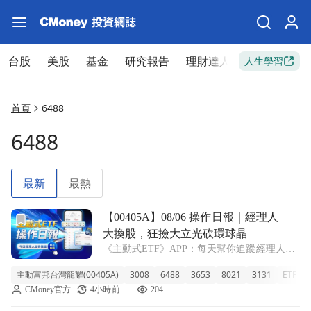
台股
美股
基金
研究報告
理財達人
新手入門
人生學習
首頁
6488
6488
最新
最熱
前往【00405A】08/06 操作日報｜經理人大換股，狂撿大
【00405A】08/06 操作日報｜經理人
大換股，狂撿大立光砍環球晶
《主動式ETF》APP：每天幫你追蹤經理人新
建倉、又加碼了哪些股票！ ■ 00405A 近一週
主動富邦台灣龍耀(00405A)
3008
6488
3653
8021
3131
ETF
狂飆超過兩成 00405A 主動富邦台灣龍耀今天
CMoney官方
4小時前
204
收在8.25元，單日上漲2.48%。雖然這檔基金
成立以來的