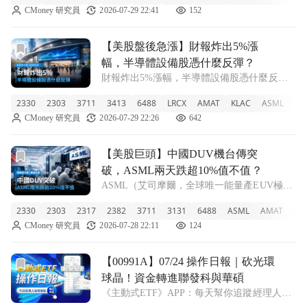
CMoney 研究員
2026-07-29 22:41
152
達36.6億美元創歷史新高，下季指引40億美元
也超過市場預期的39.
前往【美股盤後急漲】財報炸出5%漲幅，半導體設備股憑什
【美股盤後急漲】財報炸出5%漲
幅，半導體設備股憑什麼反彈？
財報炸出5%漲幅，半導體設備股憑什麼反
彈？ 科林研發（Lam Research，LRCX）盤後
2330
2303
3711
3413
6488
LRCX
AMAT
KLAC
ASML
TE
股價衝上265.13美元，單日漲幅超過5%。市場
CMoney 研究員
2026-07-29 22:26
642
認為驅動力來自第四財季財報優於預期，EPS
與營收雙雙超標。
前往【美股巨頭】中國DUV機台傳突破，ASML兩天跌超10
【美股巨頭】中國DUV機台傳突
破，ASML兩天跌超10%值不值？
ASML（艾司摩爾，全球唯一能量產EUV極紫
外光刻機的荷蘭公司）連跌兩日，累計跌幅超
2330
2303
2317
2382
3711
3131
6488
ASML
AMAT
LR
過10%。導火線是一篇報導：中國正在自主研
CMoney 研究員
2026-07-28 22:11
124
發浸潤式DUV（深紫外光刻機，製造成熟製程
晶片的關鍵設備），而這個市場過去
前往【00991A】07/24 操作日報｜砍光環球晶！資金轉進
【00991A】07/24 操作日報｜砍光環
球晶！資金轉進聯發科與華碩
《主動式ETF》APP：每天幫你追蹤經理人新
建倉、又加碼了哪些股票！ ■ 00991A 規模破