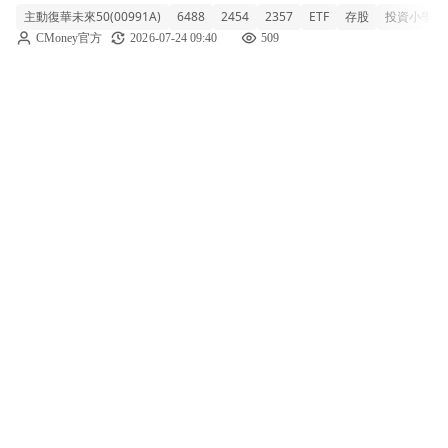
主動復華未來50(00991A)
6488
2454
2357
ETF
存股
投資小學堂
739億，成立以來報酬高達88.6% 00991A 今天
CMoney官方
2026-07-24 09:40
509
收在 16.42 元，雖然單日下跌 4.53%，但