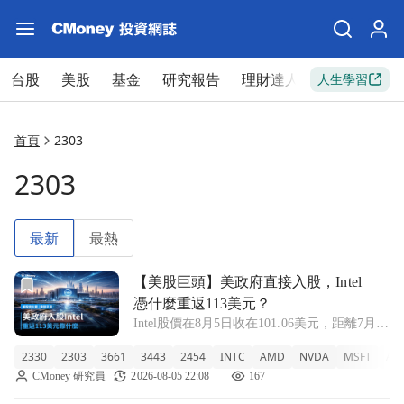
台股
美股
基金
研究報告
理財達人
新手入門
人生學習
首頁
2303
2303
最新
最熱
前往【美股巨頭】美政府直接入股，Intel憑什麼重返113美
【美股巨頭】美政府直接入股，Intel
憑什麼重返113美元？
Intel股價在8月5日收在101.06美元，距離7月23
日財報後盤後觸及的113美元仍有約11%的距
2330
2303
3661
3443
2454
INTC
AMD
NVDA
MSFT
AM
離。 那一夜的漲幅隔天全部吐回，還倒跌7%
CMoney 研究員
2026-08-05 22:08
167
到92美元，原因直到最近才逐漸清晰。 問題
是：強迫賣壓消