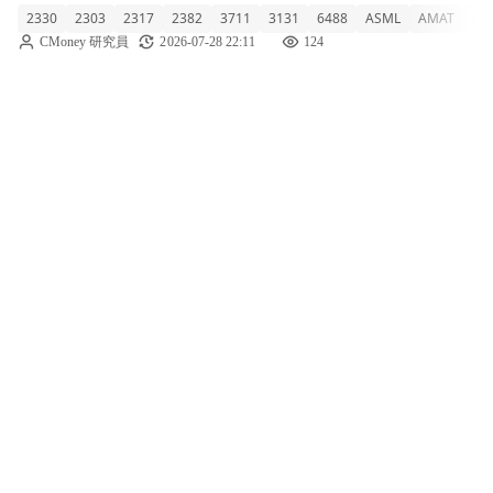
2330
2303
2317
2382
3711
3131
6488
ASML
AMAT
LR
過10%。導火線是一篇報導：中國正在自主研
CMoney 研究員
2026-07-28 22:11
124
發浸潤式DUV（深紫外光刻機，製造成熟製程
晶片的關鍵設備），而這個市場過去