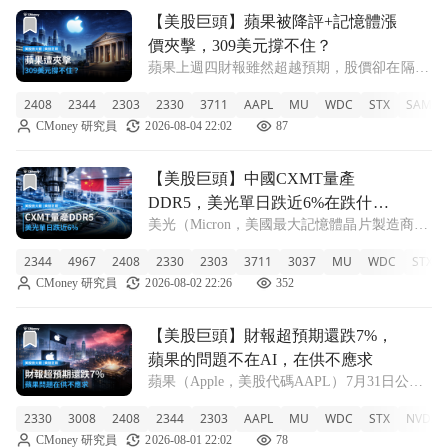
前往【美股巨頭】蘋果被降評+記憶體漲價夾擊，309美元撐
【美股巨頭】蘋果被降評+記憶體漲
價夾擊，309美元撐不住？
蘋果上週四財報雖然超越預期，股價卻在隔日
重挫近10%。Phillip Capital週一將蘋果評級下
2408
2344
2303
2330
3711
AAPL
MU
WDC
STX
SAMS
調至「減碼」，目標價290美元，理由是記憶
CMoney 研究員
2026-08-04 22:02
87
體漲價將持續侵蝕毛利率。問題是：需求還
在，毛利卻在縮，這筆
前往【美股巨頭】中國CXMT量產DDR5，美光單日跌近6%
【美股巨頭】中國CXMT量產
DDR5，美光單日跌近6%在跌什
美光（Micron，美國最大記憶體晶片製造商）
麼？
7月31日單日重挫5.9%，收823美元。市場在重
2344
4967
2408
2330
2303
3711
3037
MU
WDC
STX
新定價的問題只有一個：中國長鑫存儲
CMoney 研究員
2026-08-02 22:26
352
（CXMT）大量生產DDR5的能力，到底有多
危險？這個答案現在分成兩派
前往【美股巨頭】財報超預期還跌7%，蘋果的問題不在AI，
【美股巨頭】財報超預期還跌7%，
蘋果的問題不在AI，在供不應求
蘋果（Apple，美股代碼AAPL）7月31日公布
第三季財報，營收年增16%達1,094億美元，每
2330
3008
2408
2344
2303
AAPL
MU
WDC
STX
NVDA
股盈餘2.02美元，雙雙超越市場預期。但股價
CMoney 研究員
2026-08-01 22:02
78
當天收跌7.35%，創近期單日最大跌幅。問題