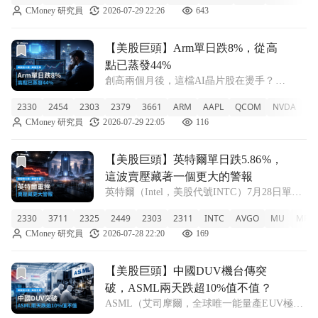
CMoney 研究員
2026-07-29 22:26
643
認為驅動力來自第四財季財報優於預期，EPS
與營收雙雙超標。
前往【美股巨頭】Arm單日跌8%，從高點已蒸發44%文章頁
【美股巨頭】Arm單日跌8%，從高
點已蒸發44%
創高兩個月後，這檔AI晶片股在燙手？
Arm（安謀，全球最大行動晶片架構授權商）
2330
2454
2303
2379
3661
ARM
AAPL
QCOM
NVDA
A
昨天單日下跌8.11%，收在224.89美元。從6月
CMoney 研究員
2026-07-29 22:05
116
18日的歷史高點計算，Arm股價已累計回落
44%。知名財經主持人Ji
前往【美股巨頭】英特爾單日跌5.86%，這波賣壓藏著一個
【美股巨頭】英特爾單日跌5.86%，
這波賣壓藏著一個更大的警報
英特爾（Intel，美股代號INTC）7月28日單日
下跌5.86%，距6月30日高點已累計回落35%。
2330
3711
2325
2449
2303
2311
INTC
AVGO
MU
MRVL
費城半導體指數（SOX，追蹤美國主要晶片股
CMoney 研究員
2026-07-28 22:20
169
的指數）同日跌破4%，記憶體ETF DRAM更
重挫逾8%
前往【美股巨頭】中國DUV機台傳突破，ASML兩天跌超10
【美股巨頭】中國DUV機台傳突
破，ASML兩天跌超10%值不值？
ASML（艾司摩爾，全球唯一能量產EUV極紫
外光刻機的荷蘭公司）連跌兩日，累計跌幅超