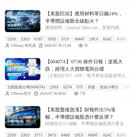
出在哪裡？下季
前往【美股巨頭】應用材料單日飆14%，半導體設備股全線
【美股巨頭】應用材料單日飆14%，
半導體設備股全線點火？
應用材料（Applied Materials，美股代碼
AMAT）昨日股價單日暴漲14.97%，收在
2330
2303
6187
3583
3131
AMAT
LRCX
KLAC
ASML
M
501.77美元。觸發點是微軟與科林研發（Lam
CMoney 研究員
2026-07-30 22:04
91
Research）財報雙雙超預期，帶動費城半導體
指數
前往【00407A】07/30 操作日報｜逆風大跌，經理人大買
【00407A】07/30 操作日報｜逆風大
跌，經理人大買聯電與台燿
《主動式ETF》APP：每天幫你追蹤經理人新
建倉、又加碼了哪些股票！ ■ 近期回檔但規模
主動凱基台灣(00407A)
2303
6274
ETF
存股
投資小學堂
主動式E
穩固 00407A 主動凱基台灣今天收在 7.82 元，
CMoney官方
2026-07-30 09:01
778
微幅上漲 0.39%。不過近期盤面震盪不小，這
檔 ETF
前往【美股盤後急漲】財報炸出5%漲幅，半導體設備股憑什
【美股盤後急漲】財報炸出5%漲
幅，半導體設備股憑什麼反彈？
財報炸出5%漲幅，半導體設備股憑什麼反
彈？ 科林研發（Lam Research，LRCX）盤後
2330
2303
3711
3413
6488
LRCX
AMAT
KLAC
ASML
TE
股價衝上265.13美元，單日漲幅超過5%。市場