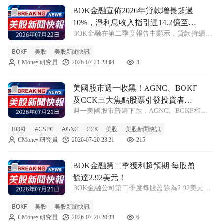
前往BOK金融宣佈2026年貸款增長超過10%，淨利息收入指引達
BOK金融宣佈2026年貸款增長超過
10%，淨利息收入指引達14.2億至
BOK金融在第二季度報告中顯示，貸款持續增
14.5億美元！
長並提高了2026年的預測，淨利息收入有望進
BOKF
美股
美股新聞快訊
一步攀升。 BOKF -0.35% BOK金融公司
CMoney 研究員
2026-07-21 23:04
3
(BOKF)於近期的收益電話會議中披露，其
2026年全年度貸款增
前往美國股市週一收黑！AGNC、BOKF及CCK三大焦點股
美國股市週一收黑！AGNC、BOKF
及CCK三大焦點股票引發投資者關
週一美國股市普遍下跌，AGNC、BOKF和
注
CCK三家公司公佈的財報成為市場焦點，吸引
BOKF
#GSPC
AGNC
CCK
美股
美股新聞快訊
投資者密切關注。 BOKF -0.55% #GSPC
CMoney 研究員
2026-07-20 23:21
215
-0.19% AGNC -2.67% CCK -2.24% 隨
前往BOK金融第二季獲利超預期 每股盈餘達2.92美元！文章
BOK金融第二季獲利超預期 每股盈
餘達2.92美元！
BOK金融公司第二季度每股盈餘為2.92美元，
超出市場預期0.19美元，淨利息收入增長顯
BOKF
美股
美股新聞快訊
著。 BOKF -0.55% BOK金融公司(BOKF)在最
CMoney 研究員
2026-07-20 20:33
6
新的財報中宣佈，其第二季度GAAP每股盈餘