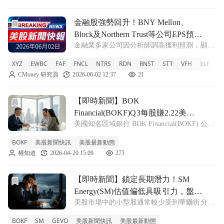
(EPS)
前往金融股強勢回升！BNY Mellon、Block及Northern T
金融股強勢回升！BNY Mellon、
Block及Northern Trust等公司EPS預期
金融業多家公司因分析師調高獲利預測，顯示
大幅上修
出穩健的盈餘動能。BNY Mellon和Block等企
XYZ
EWBC
FAF
FNCL
NTRS
RDN
RNST
STT
VFH
XLF
F
業名列前茅。 XYZ +0.5% EWBC -1.53% FAF
CMoney 研究員
2026-06-02 12:37
21
-2.16% FNCL -0.27% N
前往【即時新聞】BOK Financial(BOKF)Q3每股賺2.
【即時新聞】BOK
Financial(BOKF)Q3每股賺2.22美
美國知名區域銀行 BOK Financial(BOKF) 公布
元！強勁放款需求帶動這業務迎大
第三季財報，單季淨利達到1.409億美元，每
爆發
BOKF
美股新聞快訊
美股最新動態
股盈餘(EPS)為2.22美元。受惠於核心商業貸
權知道
2026-04-20 15:09
273
款與商業房地產貸款的強勁需求，帶動整體營
運穩健
前往【即時新聞】鎖定長期潛力！SM Energy(SM)估值
【即時新聞】鎖定長期潛力！SM
Energy(SM)估值偏低具吸引力，盤點
美股市場中的小型股通常較少受到華爾街分析
2檔值得關注的美股小型股與1檔風
師的廣泛覆蓋，這為敏銳的投資人提供了在市
險股
BOKF
SM
GEVO
美股新聞快訊
美股最新動態
場發酵前搶先布局的機會。然而，這些企業規