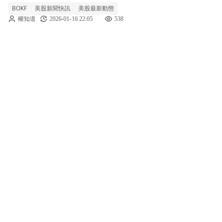
BOKF
美股新聞快訊
美股最新動態
數據顯示，該公司第四季 GAAP 每股盈餘
權知道
2026-01-16 22:05
538
（EPS）為 2.89 美元。在營收方面，本季錄得
5.