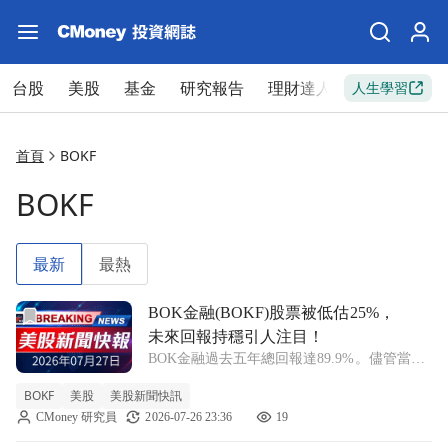
台股
美股
基金
研究報告
理財達人
新手入門
人生學習
首頁
BOKF
BOKF
最新
最熱
前往BOK金融(BOKF)股票被低估25%，未來回報持穩引人注
BOK金融(BOKF)股票被低估25%，
未來回報持穩引人注目！
BOK金融過去五年總回報達89.9%。儘管當前
股價顯示出低估潛力，但傳統評價指標卻對其
BOKF
美股
美股新聞快訊
表現持謹慎態度。 BOKF +0.75% BOK金融的
CMoney 研究員
2026-07-26 23:36
19
股價在過去五年中上漲了89.9%，吸引了長期
投資者的注意。根