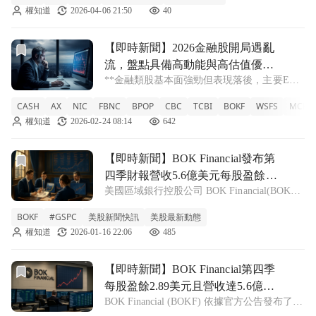
權知道
2026-04-06 21:50
40
模較小且缺乏大型競爭對手的持久力，因此伴
隨著較高的下行風險。在充滿不確定性的市場
前往【即時新聞】2026金融股開局遇亂流，盤點具備高動能
【即時新聞】2026金融股開局遇亂
流，盤點具備高動能與高估值優勢
**金融類股基本面強勁但表現落後，主要ETF
的中型區域銀行
開年報酬表現不如預期** 進入2026年，美國
CASH
AX
NIC
FBNC
BPOP
CBC
TCBI
BOKF
WSFS
MCHB
金融類股出現了基本面與市場表現明顯脫鉤的
權知道
2026-02-24 08:14
642
現象。儘管2025年主要金融ETF皆繳出雙位數
漲幅的亮眼成績單，但Fi
前往【即時新聞】BOK Financial發布第四季財報營收5.6億
【即時新聞】BOK Financial發布第
四季財報營收5.6億美元每股盈餘
美國區域銀行控股公司 BOK Financial(BOKF)
2.89美元
稍早發布了最新的季度財務報告。根據公司發
BOKF
#GSPC
美股新聞快訊
美股最新動態
布的官方新聞稿顯示，該公司第四季在通用會
權知道
2026-01-16 22:06
485
計準則（GAAP）下的每股盈餘（EPS）為
2.89 美元
前往【即時新聞】BOK Financial第四季每股盈餘2.89美
【即時新聞】BOK Financial第四季
每股盈餘2.89美元且營收達5.6億美
BOK Financial (BOKF) 依據官方公告發布了最
元助攻股價上漲
新的季度財務報告，向市場揭露其營運成果。