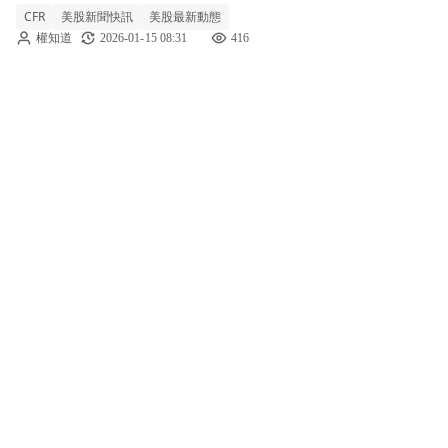
CFR
美股新聞快訊
美股最新動態
報告，正式將Cullen/Frost (CFR)的投資評級由
權知道
2026-01-15 08:31
416
「市場表現」調