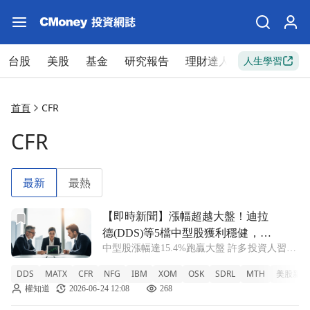
台股
美股
基金
研究報告
理財達人
新手入門
人生學習
首頁
CFR
CFR
最新
最熱
前往【即時新聞】漲幅超越大盤！迪拉德(DDS)等5檔中型
【即時新聞】漲幅超越大盤！迪拉
德(DDS)等5檔中型股獲利穩健，低
中型股漲幅達15.4%跑贏大盤 許多投資人習慣
本益比優勢受華爾街矚目
將資金投入大型股或標普500指數成分股，但
DDS
MATX
CFR
NFG
IBM
XOM
OSK
SDRL
MTH
美股新聞
在當前市場環境下，中型股的表現反而更加亮
權知道
2026-06-24 12:08
268
眼。根據最新數據顯示，截至今年6月19日，
中型股漲幅高達15.4%，超越