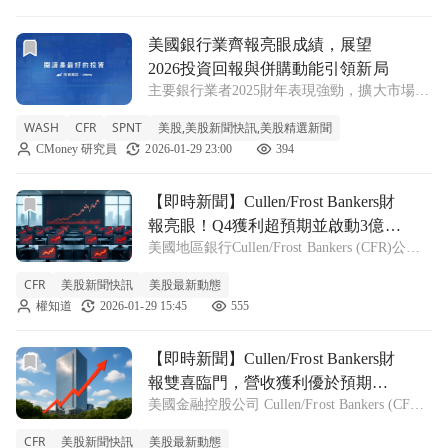
前往美國銀行業齊報亮眼成績，展望2026投資回報與併購動
美國銀行業齊報亮眼成績，展望
2026投資回報與併購動能引領新局
主要銀行業者2025財年表現強勁，擴大市場布
局、資本回饋及財務優化措施，加速推動2026
WASH
CFR
SPNT
美股,美股新聞快訊,美股精選新聞
年成長動能與併購策略。 WASH +12.69% CFR
CMoney 研究員
2026-01-29 23:00
394
+2.65% SPNT +2.18% 美國銀行業202
前往【即時新聞】Cullen/Frost Bankers財報亮眼！Q
【即時新聞】Cullen/Frost Bankers財
報亮眼！Q4獲利超預期並啟動3億美
美國地區銀行Cullen/Frost Bankers (CFR)公布
元庫藏股
了最新的第四季財務報告，整體表現不僅在營
CFR
美股新聞快訊
美股最新動態
收與獲利方面雙雙擊敗市場預期，公司董事會
權知道
2026-01-29 15:45
555
更宣布了重大的資本回報計畫。這份財報顯示
出該銀行在當
前往【即時新聞】Cullen/Frost Bankers財報雙喜臨
【即時新聞】Cullen/Frost Bankers財
報雙喜臨門，營收獲利優於預期並
美國金融控股公司 Cullen/Frost Bankers (CFR)
啟動3億美元庫藏股計畫
公布最新第四季財報，不僅每股盈餘與營收雙
CFR
美股新聞快訊
美股最新動態
雙擊敗市場預期，更宣布了大規模的股票回購