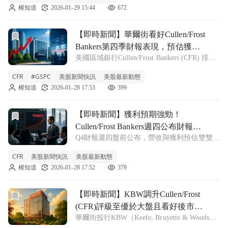
權知道
2026-01-29 15:44
672
計畫，展現公司對未來營運的信心與回饋股東
的誠意。
前往【即時新聞】華爾街看好Cullen/Frost Bankers
【即時新聞】華爾街看好Cullen/Frost
Bankers第四季財報表現，預估獲利
美國區域銀行Cullen/Frost Bankers (CFR) 排定
將達雙位數成長
於1月29日週四美股開盤前，正式公布2025年
CFR
#GSPC
美股新聞快訊
美股最新動態
第四季財務報告。本次財報發布正值市場密切
權知道
2026-01-28 17:53
399
關注銀行業獲利能力的時刻，投資人聚焦於該
公司
前往【即時新聞】獲利預期強勁！Cullen/Frost Banke
【即時新聞】獲利預期強勁！
Cullen/Frost Bankers週四公布財報，
Q4財報週四盤前公布，營收與獲利預估雙雙成
分析師看好Q4表現
長 美股代號 CFR 的 Cullen/Frost Bankers(CFR)
CFR
美股新聞快訊
美股最新動態
即將在1月29日週四美股開盤前，公布 2025 年
權知道
2026-01-28 17:52
379
第四季財務報告。根據市場共識，
前往【即時新聞】KBW調升Cullen/Frost (CFR)評級至
【即時新聞】KBW調升Cullen/Frost
(CFR)評級至優於大盤且看好後市貸
華爾街投行KBW（Keefe, Bruyette & Woods）
款成長
分析師Catherine Mealor於1月5日發布最新研究