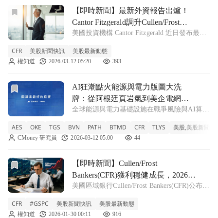
前往【即時新聞】最新外資報告出爐！Cantor Fitzgerald調升
【即時新聞】最新外資報告出爐！
Cantor Fitzgerald調升Cullen/Frost
美國投資機構 Cantor Fitzgerald 近日發布最新
Bankers目標價，長期投資展望樂觀
報告，將金融控股公司 Cullen/Frost
CFR
美股新聞快訊
美股最新動態
Bankers(CFR) 的目標價從 141 美元調升至 152
權知道
2026-03-12 05:20
393
美元，並維持「中立」評等
前往AI狂潮點火能源與電力版圖大洗牌：從阿根廷頁岩氣到
AI狂潮點火能源與電力版圖大洗
牌：從阿根廷頁岩氣到美企電網併
全球能源與電力基礎設施在戰爭風險與AI算力
購戰
需求夾擊下急遽重組：阿根廷Vaca Muerta、祕
AES
OKE
TGS
BVN
PATH
BTMD
CFR
TLYS
美股,美股新聞快
魯銅礦、北美中游管線到美國電力公司私有化
CMoney 研究員
2026-03-12 05:00
44
交易同步加速，IEA史上最大釋儲也難壓油價
風險，未來十年能源投資版
前往【即時新聞】Cullen/Frost Bankers(CFR)獲利穩
【即時新聞】Cullen/Frost
Bankers(CFR)獲利穩健成長，2026年
美國區域銀行Cullen/Frost Bankers(CFR)公布
啟動3億美元庫藏股回購
2025年第四季財報，展現出強勁的營運韌性與
CFR
#GSPC
美股新聞快訊
美股最新動態
擴張成效。執行長Phillip Green指出，第四季
權知道
2026-01-30 00:11
916
淨利達1.646億美元，較前一年同期