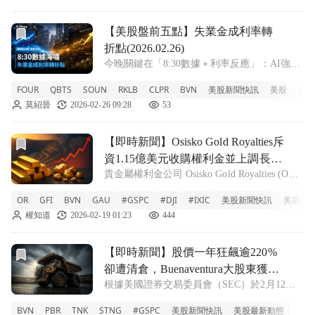
風險，未來十年能源投資版
前往【美股盤前五點】失業金成利率轉折點(2026.02.26)文章
【美股盤前五點】失業金成利率轉
折點(2026.02.26)
今晚關鍵在「8:30數據＋利率反應」：AI強不
強，看殖利率臉色 昨夜標普500收6,946、道瓊
FOUR
QBTS
SOUN
RKLB
CLPR
BVN
美股新聞快訊
美股
美股
49,482、那指23,152，科技/半導體領漲；今早
莫紹晉
2026-02-26 09:28
53
亞股多數走揚、歐洲聚焦輝達。今晚重點：
8:30 E
前往【即時新聞】Osisko Gold Royalties斥資1.15
【即時新聞】Osisko Gold Royalties斥
資1.15億美元收購權利金並上調長期
貴金屬權利金公司 Osisko Gold Royalties (OR)
產量預測
宣布已與 Gold Fields (GFI) 達成協議，將以總
OR
GFI
BVN
GAU
#GSPC
#DJI
#IXIC
美股新聞快訊
美股最
價 1.15 億美元收購其包含 8 項權利金的貴金
權知道
2026-02-19 01:23
444
屬資產組合。 這
前往【即時新聞】股價一年狂飆逾220%卻遭清倉，Buenave
【即時新聞】股價一年狂飆逾220%
卻遭清倉，Buenaventura大股東獲利
根據美國證券交易委員會（SEC）於2月12日
了結出場
發布的最新申報文件顯示，總部位於倫敦的投
BVN
PBR
TNK
STNG
#GSPC
美股新聞快訊
美股最新動態
資機構 Sagil Capital 在第四季度完全清空了其