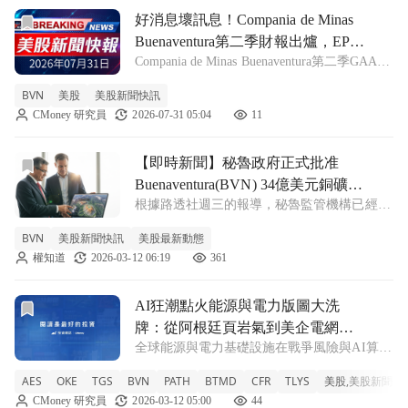
前往好消息壞訊息！Compania de Minas Buenaventu
好消息壞訊息！Compania de Minas
Buenaventura第二季財報出爐，EPS
Compania de Minas Buenaventura第二季GAAP
0.93美元卻錯失預期
每股盈餘為0.93美元，營收達5.29億美元，但
BVN
美股
美股新聞快訊
仍低於市場預期81百萬美元。 BVN +5.43%
CMoney 研究員
2026-07-31 05:04
11
Compania de M
前往【即時新聞】秘魯政府正式批准 Buenaventura(BVN
【即時新聞】秘魯政府正式批准
Buenaventura(BVN) 34億美元銅礦環
根據路透社週三的報導，秘魯監管機構已經正
評，看好2030年後投產營運
式批准了礦業巨頭 Buenaventura(BVN) 旗下價
BVN
美股新聞快訊
美股最新動態
值高達 34 億美元的 Trapiche 銅礦專案環境研
權知道
2026-03-12 06:19
361
究報告。這項重大進展意味著該公司在推動這
項關
前往AI狂潮點火能源與電力版圖大洗牌：從阿根廷頁岩氣到
AI狂潮點火能源與電力版圖大洗
牌：從阿根廷頁岩氣到美企電網併
全球能源與電力基礎設施在戰爭風險與AI算力
購戰
需求夾擊下急遽重組：阿根廷Vaca Muerta、祕
AES
OKE
TGS
BVN
PATH
BTMD
CFR
TLYS
美股,美股新聞快
魯銅礦、北美中游管線到美國電力公司私有化
CMoney 研究員
2026-03-12 05:00
44
交易同步加速，IEA史上最大釋儲也難壓油價