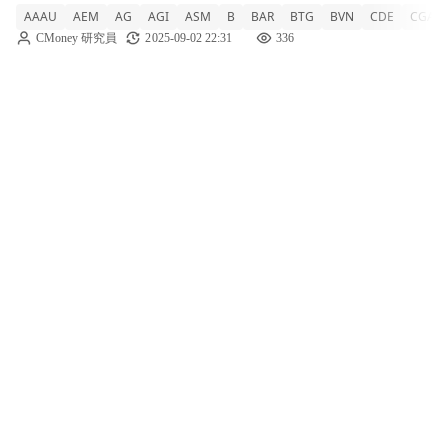
AAAU
AEM
AG
AGI
ASM
B
BAR
BTG
BVN
CDE
CGAU
眼。 在持續的地緣政治緊張和對美國聯邦儲
CMoney 研究員
2025-09-02 22:31
336
備銀行獨立性的擔憂中，金價於週二達到全新
紀錄，突破3500美元。分析師指出，市場普