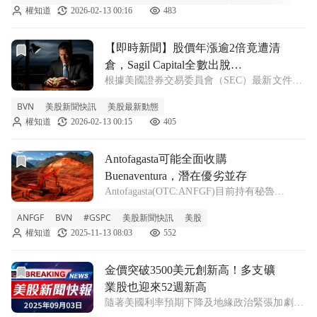
權知道
2026-02-13 00:16
483
在 Compañía de Minas Buenavent
前往【即時新聞】股價年漲逾2倍竟遭清倉，Sagil Capital全數
【即時新聞】股價年漲逾2倍竟遭清
倉，Sagil Capital全數出脫
根據美國證券交易委員會（SEC）最新文件顯
Buenaventura持股
示，總部位於倫敦的資產管理公司 Sagil
BVN
美股新聞快訊
美股最新動態
Capital 在第四季度完全清倉了其持有的
權知道
2026-02-13 00:15
405
Compañía de Minas Buenaventura(BVN
前往Antofagasta可能全面收購Buenaventura，潛在優劣
Antofagasta可能全面收購
Buenaventura，潛在優劣並存
Antofagasta(OTC:ANFGF)目前持有秘魯
Compania de Minas Buenaventura(BVN)約19%
ANFGF
BVN
#GSPC
美股新聞快訊
美股
的股份，根據RBC Capital分析師的報告，
權知道
2025-11-13 08:03
552
Antofagas
前往金價突破3500美元創新高！多支礦業股也迎來52週新高
金價突破3500美元創新高！多支礦
業股也迎來52週新高
隨著美國利率預期下降及地緣政治緊張加劇，
金價創下歷史新高，相關礦業股票也表現亮