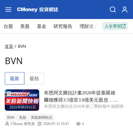
台股
美股
基金
研究報告
理財達人
新手入門
人生學習
首頁
BVN
BVN
最新
最熱
前往布恩阿文圖拉計畫2026年從塞羅維爾德獲得3.5億至3.
布恩阿文圖拉計畫2026年從塞羅維
爾德獲得3.5億至3.8億美元股息，聖
布恩阿文圖拉在2026年第二季財報中強調增加
加百利金礦目標年底前達到70%回收
產量及首次銷售貢獻，預測未來兩年將實現可
率！
BVN
美股
美股新聞快訊
觀的股息收益。 BVN -4.77% 布恩阿文圖拉公
CMoney 研究員
2026-07-31 19:47
4
司（Compania de Minas Buenaventura