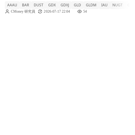
AAAU
BAR
DUST
GDX
GDXJ
GLD
GLDM
IAU
NUGT
OU
憂，整體仍錄得下跌。 AAAU +0.94% BAR
CMoney 研究員
2026-07-17 22:04
54
+0.94% DUST +0.39% GDX -0.11% GDXJ