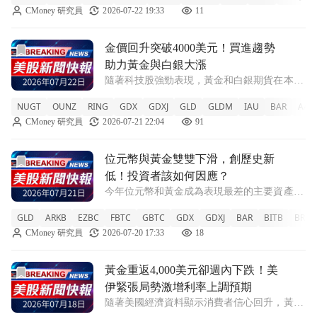
CMoney 研究員
2026-07-22 19:33
11
+10.48% NUGT +6.22% OUNZ +1.17% RING
前往金價回升突破4000美元！買進趨勢助力黃金與白銀大漲
金價回升突破4000美元！買進趨勢
助力黃金與白銀大漲
隨著科技股強勁表現，黃金和白銀期貨在本週
二出現顯著反彈，市場對美國聯邦儲備利率決
NUGT
OUNZ
RING
GDX
GDXJ
GLD
GLDM
IAU
BAR
AAA
策的期待也加劇了投資者的關注。 NUGT
CMoney 研究員
2026-07-21 22:04
91
+9.53% OUNZ +1.97% RING +5% GDX
+4.88%
前往位元幣與黃金雙雙下滑，創歷史新低！投資者該如何因應
位元幣與黃金雙雙下滑，創歷史新
低！投資者該如何因應？
今年位元幣和黃金成為表現最差的主要資產，
專家指出這在歷史上前所未見，投資者需謹慎
GLD
ARKB
EZBC
FBTC
GBTC
GDX
GDXJ
BAR
BITB
BRRR
應對。 GLD -0.11% ARKB +1.97% EZBC
CMoney 研究員
2026-07-20 17:33
18
+1.96% FBTC +1.99% GBTC +2.0
前往黃金重返4,000美元卻週內下跌！美伊緊張局勢激增利率
黃金重返4,000美元卻週內下跌！美
伊緊張局勢激增利率上調預期
隨著美國經濟資料顯示消費者信心回升，黃金
價格小幅上漲，但因美伊衝突引發的通脹擔