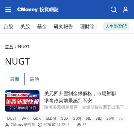
台股
美股
基金
研究報告
理財達人
新手入門
人生學習
首頁
NUGT
NUGT
最新
最熱
前往美元回升壓制金銀價格，市場對聯準會政策前景感到不安
美元回升壓制金銀價格，市場對聯
準會政策前景感到不安
隨著美元穩定反彈，金銀期貨在週五出現下
滑，儘管先前的通脹資料提供了一些支撐。市
DUST
BAR
GDX
GLDM
GLD
GDXJ
SIL
SILJ
SIVR
SLV
S
場預測聯準會可能維持利率不變，但九月加息
CMoney 研究員
2026-07-31 22:47
37
風險依然存在。 DUST +6.62% BAR -1.51%
GDX -3.49%