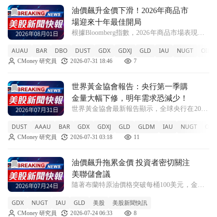
前往油價飆升金價下滑！2026年商品市場迎來十年最佳開局
油價飆升金價下滑！2026年商品市
場迎來十年最佳開局
根據Bloomberg指數，2026年商品市場表現強
勁，回報率達23.05%，其中原油漲幅高達
AUAU
BAR
DBO
DUST
GDX
GDXJ
GLD
IAU
NUGT
OILK
47.6%，而黃金則下跌6.2%。 AUAU -2.69%
CMoney 研究員
2026-07-31 18:46
7
BAR -1.46% DBO +1.04% D
前往世界黃金協會報告：央行第一季購金量大幅下修，明年需
世界黃金協會報告：央行第一季購
金量大幅下修，明年需求恐減少！
世界黃金協會最新報告顯示，全球央行在2026
年初的黃金購買量遠低於預期，並且未來需求
DUST
AAAU
BAR
GDX
GDXJ
GLD
GLDM
IAU
NUGT
OU
可能下降。 DUST -8.51% AAAU +1.66% BAR
CMoney 研究員
2026-07-31 03:18
11
+1.56% GDX +4.36% GDXJ +
前往油價飆升拖累金價 投資者密切關注美聯儲會議文章頁
油價飆升拖累金價 投資者密切關注
美聯儲會議
隨著布蘭特原油價格突破每桶100美元，金價
持續下滑。市場擔憂通脹上升及利率提高，投
GDX
NUGT
IAU
GLD
美股
美股新聞快訊
資者焦點轉向即將召開的美聯儲會議。 GDX
CMoney 研究員
2026-07-24 06:33
8
-2.16% NUGT -4.66% IAU -1.98% GLD -2%