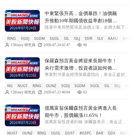
前往中東緊張升高，金價暴跌！油價飆升推動10年期國債收益
中東緊張升高，金價暴跌！油價飆
升推動10年期國債收益率創18個月
隨著中東局勢緊張及油價上漲，金價大幅下
新高
滑，投資者對聯準會加息的預期不斷攀升。
RING
SGDJ
SGDM
SGOL
SIL
SILJ
SIVR
SLV
AAAU
BAR
RING -1.99% SGDJ -2.39% SGDM -2.29%
CMoney 研究員
2026-07-24 02:47
90
SGOL -1.98% SIL -2.74% SI
前往保羅森預言黃金將迎來長期牛市！央行需求激增，投資者
保羅森預言黃金將迎來長期牛市！
央行需求激增，投資者該如何佈
專業對沖基金經理保羅森指出，黃金正處於長
局？
期牛市的初期階段，隨著對法定貨幣信心下
NG
NUGT
RING
OUNZ
SGDJ
SGDM
SGOL
SIL
SILJ
SIVR
降，黃金需求持續上升。 NG +10.3% NUGT
CMoney 研究員
2026-07-23 00:04
63
+7.05% RING +3.46% OUNZ +1.15% SGD
前往億萬富翁保爾森預言黃金將進入長期牛市，股價飆漲11.6
億萬富翁保爾森預言黃金將進入長
期牛市，股價飆漲11.65%！
億萬富翁投資者約翰·保爾森表示，黃金正處
於長期牛市的初期階段，並宣佈成為NovaGold
NUGT
OUNZ
RING
SGOL
DUST
#GSPC
BAR
GDX
GDXJ
的聯合主席，推動該公司股價上漲。 NG