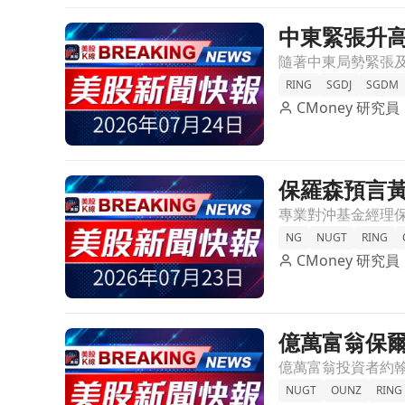
中東緊張升高
前往中東緊張升高，金價暴跌！油價飆升推動10年期
RING
SGDJ
SGDM
CMoney 研究員
保羅森預言
前往保羅森預言黃金將迎來長期牛市！央行需求激增
NG
NUGT
RING
CMoney 研究員
億萬富翁保爾
前往億萬富翁保爾森預言黃金將進入長期牛市，股價飆漲
NUGT
OUNZ
RING