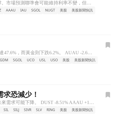
隨著美元穩定反彈，金銀期貨在週五出現下滑，儘管先前的通脹資料提供了一些支撐。市場預測聯準會可能維持利率不變，但九月加息風險依然存在。 DUST +6.62% BAR -1.51% GDX -3.49%
Z
AAAU
IAU
SGOL
NUGT
美股
美股新聞快訊
根據Bloomberg指數，2026年商品市場表現強勁，回報率達23.05%，其中原油漲幅高達47.6%，而黃金則下跌6.2%。 AUAU -2.69% BAR -1.46% DBO +1.04% D
SGDM
SGOL
UCO
USL
USO
美股
美股新聞快訊
需求恐減少！
世界黃金協會最新報告顯示，全球央行在2026年初的黃金購買量遠低於預期，並且未來需求可能下降。 DUST -8.51% AAAU +1.66% BAR +1.56% GDX +4.36% GDXJ +
SIL
SILJ
SIVR
SLV
RING
美股
美股新聞快訊