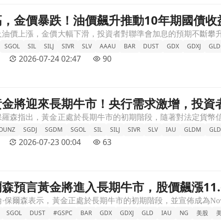
，金價暴跌！油價飆升推動10年期國債收
國債收益率創18個月新高文章頁
SGOL
SIL
SILJ
SIVR
SLV
AAAU
BAR
DUST
GDX
GDXJ
GLD
2026-07-24 02:47
90
黃金將迎來長期牛市！央行需求激增，投資
，投資者該如何佈局？文章頁
OUNZ
SGDJ
SGDM
SGOL
SIL
SILJ
SIVR
SLV
IAU
GLDM
GLD
2026-07-23 00:04
63
森預言黃金將進入長期牛市，股價飆漲11.
11.65%！文章頁
SGOL
DUST
#GSPC
BAR
GDX
GDXJ
GLD
IAU
NG
美股