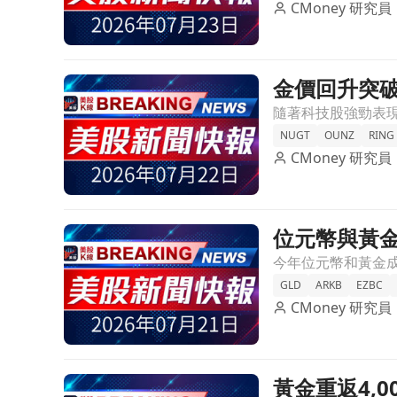
CMoney 研究員
金價回升突破
前往金價回升突破4000美元！買進趨勢助力黃金與
NUGT
OUNZ
RING
CMoney 研究員
位元幣與黃
前往位元幣與黃金雙雙下滑，創歷史新低！投資者該
GLD
ARKB
EZBC
CMoney 研究員
黃金重返4,
前往黃金重返4,000美元卻週內下跌！美伊緊張局勢