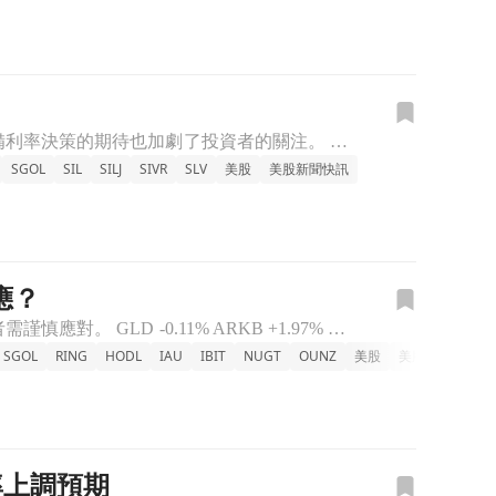
隨著科技股強勁表現，黃金和白銀期貨在本週二出現顯著反彈，市場對美國聯邦儲備利率決策的期待也加劇了投資者的關注。 NUGT +9.53% OUNZ +1.97% RING +5% GDX +4.88%
SGOL
SIL
SILJ
SIVR
SLV
美股
美股新聞快訊
應？
今年位元幣和黃金成為表現最差的主要資產，專家指出這在歷史上前所未見，投資者需謹慎應對。 GLD -0.11% ARKB +1.97% EZBC +1.96% FBTC +1.99% GBTC +2.0
SGOL
RING
HODL
IAU
IBIT
NUGT
OUNZ
美股
美股新聞快訊
率上調預期