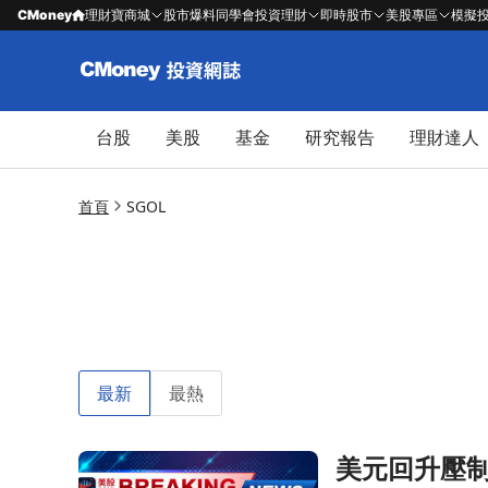
CMoney
理財寶商城
股市爆料同學會
投資理財
即時股市
美股專區
模擬
台股
美股
基金
研究報告
理財達人
首頁
SGOL
最新
最熱
美元回升壓
前往美元回升壓制金銀價格，市場對聯準會政策前景