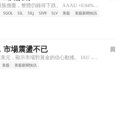
隨著美國經濟資料顯示消費者信心回升，黃金價格小幅上漲，但因美伊衝突引發的通脹擔憂，整體仍錄得下跌。 AAAU +0.94% BAR +0.94% DUST +0.39% GDX -0.11% GDXJ
SGOL
SIL
SILJ
SIVR
SLV
美股
美股新聞快訊
元，市場震盪不已
SPDR Gold Shares ETF (GLD) 自三月以來遭遇大規模投資者撤資，總計流出達14.4億美元，顯示市場對黃金的信心動搖。 IAU -1.18% NUGT -6.06% OUNZ -1
美股
美股新聞快訊