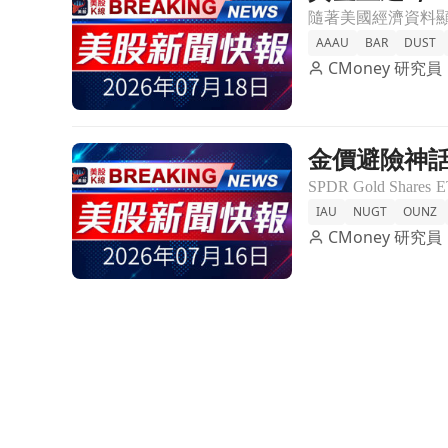
AAAU
BAR
DUST
CMoney 研究員
金價避險神話
前往金價避險神話破滅！GLD ETF 投資者流出近1
IAU
NUGT
OUNZ
CMoney 研究員