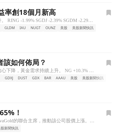
益率創18個月新高
隨著中東局勢緊張及油價上漲，金價大幅下滑，投資者對聯準會加息的預期不斷攀升。 RING -1.99% SGDJ -2.39% SGDM -2.29% SGOL -1.98% SIL -2.74% SI
GLDM
IAU
NUGT
OUNZ
美股
美股新聞快訊
者該如何佈局？
專業對沖基金經理保羅森指出，黃金正處於長期牛市的初期階段，隨著對法定貨幣信心下降，黃金需求持續上升。 NG +10.3% NUGT +7.05% RING +3.46% OUNZ +1.15% SGD
GDXJ
DUST
GDX
BAR
AAAU
美股
美股新聞快訊
65%！
億萬富翁投資者約翰·保爾森表示，黃金正處於長期牛市的初期階段，並宣佈成為NovaGold的聯合主席，推動該公司股價上漲。 NG +10.48% NUGT +6.22% OUNZ +1.17% RING
美股新聞快訊