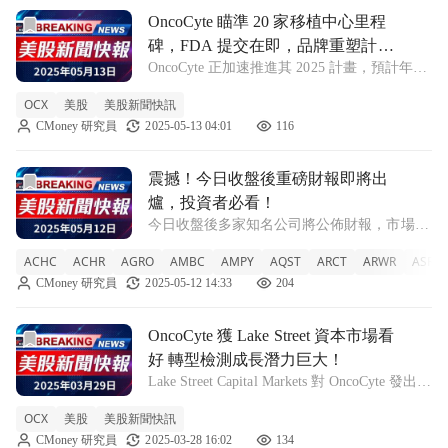
前往OncoCyte 瞄準 20 家移植中心里程碑，FDA 提交
OncoCyte 瞄準 20 家移植中心里程
碑，FDA 提交在即，品牌重塑計畫
OncoCyte 正加速推進其 2025 計畫，預計年底
蓄勢待發！
向 FDA 提交資料包，並目標訓練 20 家移植中
OCX
美股
美股新聞快訊
心，以支援未來的商業化。 OncoCyte
CMoney 研究員
2025-05-13 04:01
116
Corporation (OCX) 的執行長 Jo
前往震撼！今日收盤後重磅財報即將出爐，投資者必看！文章
震撼！今日收盤後重磅財報即將出
爐，投資者必看！
今日收盤後多家知名公司將公佈財報，市場關
注焦點集中在Plug Power、Simon Property
ACHC
ACHR
AGRO
AMBC
AMPY
AQST
ARCT
ARWR
ASRT
Group等企業。 隨著美股交易日接近尾聲，投
CMoney 研究員
2025-05-12 14:33
204
資者的目光聚焦於今日收盤後將發布的重大財
報。其中，
前往OncoCyte 獲 Lake Street 資本市場看好 轉型檢測
OncoCyte 獲 Lake Street 資本市場看
好 轉型檢測成長潛力巨大！
Lake Street Capital Markets 對 OncoCyte 發出買
進評級，認為該公司在移植排斥檢測領域擁有
OCX
美股
美股新聞快訊
重大成長機會。 隨著醫療科技的快速發展，
CMoney 研究員
2025-03-28 16:02
134
OncoCyte 的前景引起了投資者