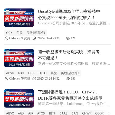
前往OncoCyte瞄準2025年從20家移植中心實現2000萬美
OncoCyte瞄準2025年從20家移植中
心實現2000萬美元的穩定收入！
OncoCyte公司計劃在2025年前，透過其新推出
的腎臟移植檢測產品GraftAssure，達成來自20
OCX
美股
美股新聞快訊
家移植中心的穩定收入目標。 OncoCyte
CMoney 研究員
2025-03-24 23:31
121
Corporation（股票程式碼：OCX）在最
前往週一收盤後重磅財報揭曉，投資者不可錯過！文章頁
週一收盤後重磅財報揭曉，投資者
不可錯過！
本週一多家重要公司將公佈財報，投資者密切
關注。 隨著財報季的來臨，各大企業的表現
ABVX
KBH
OCX
OKLO
美股
美股新聞快訊
成為市場焦點。今天收盤後，包括ABIVAX
CMoney 研究員
2025-03-24 14:32
151
Société Anonyme（股票程式碼：ABVX）、
KB Home（股票
前往下週財報揭曉！LULU、CHWY、DLTR等多家零售巨頭
下週財報揭曉！LULU、CHWY、
DLTR等多家零售巨頭將交出成績單
隨著第一季結束，Lululemon、Chewy及Dollar
Tree等企業的財報將為投資者提供重要市場洞
ABVX
AGX
AIR
ATOS
BITF
CAAS
CAN
CHWY
CODX
CRM
察。 隨著第一季即將結束，下週的財報發佈