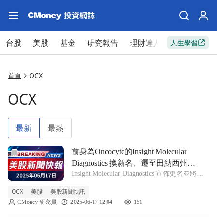
台股
美股
基金
研究報告
理財達人
新手入門
人生學習
首頁
OCX
OCX
最新
最熱
前往前身為Oncocyte的Insight Molecular Diagnos
前身為Oncocyte的Insight Molecular
Diagnostics 換新名、遷至田納西州納
Insight Molecular Diagnostics 宣佈更名並將總
什維爾！
部從加州移至田納西州，顯示公司未來發展的
OCX
美股
美股新聞快訊
新方向。 在生技產業中，Insight Molecular
CMoney 研究員
2025-06-17 12:04
151
Diagnostics（I