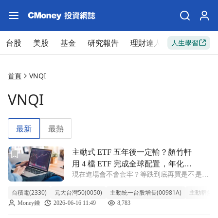
台股
美股
基金
研究報告
理財達人
新手入門
人生學習
首頁
VNQI
VNQI
最新
最熱
前往主動式 ETF 五年後一定輸？顏竹軒用 4 檔 ETF 完成全
主動式 ETF 五年後一定輸？顏竹軒
用 4 檔 ETF 完成全球配置，年化報
現在進場會不會套牢？等跌到底再買是不是更
酬逾 13%！
安全？本集《ETF 錢滾錢》(播出時間：2026
台積電(2330)
元大台灣50(0050)
主動統一台股增長(00981A)
主動群益科技
年 4 月 22 日)邀請顏竹軒，他曾經是月薪只有
Money錢
2026-06-16 11:49
8,783
3 萬元超商店員，但靠著紀律投資 ETF，累積
超過 2,0