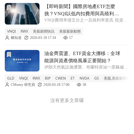
前往【即時新聞】國際房地產ETF怎麼挑？VNQI以低內扣費
【即時新聞】國際房地產ETF怎麼
挑？VNQI以低內扣費用與高殖利率
VNQI費用率僅五分之一且殖利率更高 投資人
優勢完勝RWX
若想佈局美國以外的房地產市場，通常會關注
VNQI
RWX
美股新聞快訊
美股最新動態
Vanguard Global ex-U.S. Real Estate
權知道
2026-03-18 17:34
17
ETF(VNQI)與SPDR Dow Jon
前往油金齊震盪、ETF資金大挪移：全球能源與資產價格風暴
油金齊震盪、ETF資金大挪移：全球
能源與資產價格風暴正要開始？
伊朗天然氣設施遭襲、布蘭特原油一度飆破每
桶110美元，同步引爆全球能源安全疑慮；金
GLD
VNQI
RWX
BIP
CWEN
ET
NVDA
GS
美股,美股新聞快訊
價與黃金ETF技術面轉弱，資金轉向高股息基
CMoney 研究員
2026-03-18 17:00
38
礎建設與海外不動產ETF，在利率高檔與地緣
衝突交織下，投資人被迫重塑資產配置
沒有更多文章囉