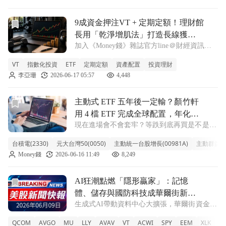
前往9成資金押注VT + 定期定額！理財館長用「乾淨增肌法
9成資金押注VT + 定期定額！理財館
長用「乾淨增肌法」打造長線獲利
加入《Money錢》雜誌官方line＠財經資訊不
術
漏接 【我們想讓你知道】 很多人剛踏入股市
VT
指數化投資
ETF
定期定額
資產配置
投資理財
時，心態就跟想減肥的人如出一轍。年齡不到
李亞珊
2026-06-17 05:57
4,448
30歲、擁有9年健身資歷的知名財經類社群
「理財館長」創辦人Kevin以
前往主動式 ETF 五年後一定輸？顏竹軒用 4 檔 ETF 完成全
主動式 ETF 五年後一定輸？顏竹軒
用 4 檔 ETF 完成全球配置，年化報
現在進場會不會套牢？等跌到底再買是不是更
酬逾 13%！
安全？本集《ETF 錢滾錢》(播出時間：2026
台積電(2330)
元大台灣50(0050)
主動統一台股增長(00981A)
主動群益科技
年 4 月 22 日)邀請顏竹軒，他曾經是月薪只有
Money錢
2026-06-16 11:49
8,249
3 萬元超商店員，但靠著紀律投資 ETF，累積
超過 2,0
前往AI狂潮點燃「隱形贏家」：記憶體、儲存與國防科技成
AI狂潮點燃「隱形贏家」：記憶
體、儲存與國防科技成華爾街新主
生成式AI帶動資料中心大擴張，華爾街資金焦
戰場
點悄悄從GPU轉向記憶體、儲存及客製晶片，
QCOM
AVGO
MU
LLY
AVAV
VT
ACWI
SPY
EEM
XLK
XL
同時國防科技與預測分析平台成為新興投資主