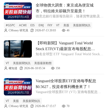
前往全球物價大調查：東京成為便宜城市，特拉維夫卻飆升至
全球物價大調查：東京成為便宜城
市，特拉維夫卻飆升至最貴！
德意志銀行最新報告顯示，隨著貨幣波動及地
緣政治影響，各國城市的生活成本發生巨大變
#GSPC
ACWI
EIS
EWJ
FXY
VT
美股
美股新聞快訊
化，東京價格驟降，而特拉維夫則成為全球最
CMoney 研究員
2026-07-13 20:03
46
昂貴城市。 #GSPC +0.42% ACWI -1.12% EIS
-1.08
前往【即時新聞】Vanguard Total World Stock ET
【即時新聞】Vanguard Total World
Stock ETF(VT)最新宣布每股配息
知名全球型 ETF Vanguard Total World Stock
0.5627美元，全球股市震盪下還能追
ETF(VT) 最新宣布季度配息，每股將配發
嗎
VT
美股新聞快訊
美股最新動態
0.5627 美元。根據官方公告，本次配息的除息
權知道
2026-06-18 05:34
358
日與最後過戶日皆訂於 6 月 1
前往Vanguard全球股票ETF宣佈每季配息$0.5627，投資
Vanguard全球股票ETF宣佈每季配息
$0.5627，投資者獲利機會來了！
Vanguard全球股票ETF (VT) 宣佈每股配息
$0.5627，將於6月23日支付，吸引投資者關
VT
美股
美股新聞快訊
注。 VT +0.32% Vanguard全球股票ETF (VT)
CMoney 研究員
2026-06-17 15:17
70
近日宣佈，每股配息為$0.5