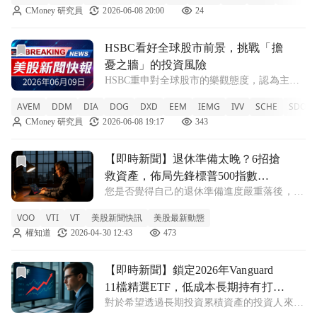
CMoney 研究員
2026-06-08 20:00
24
題。專家認為，當前市場雜音多已反映在價格
上，真正的成長動能正從手機與傳統業務
前往HSBC看好全球股市前景，挑戰「擔憂之牆」的投資風險
HSBC看好全球股市前景，挑戰「擔
憂之牆」的投資風險
HSBC重申對全球股市的樂觀態度，認為主要
風險已被充分定價或過於誇大，強勁基本面支
AVEM
DDM
DIA
DOG
DXD
EEM
IEMG
IVV
SCHE
SDOW
撐市場上漲。 AVEM +2.13% DDM -0.19%
CMoney 研究員
2026-06-08 19:17
343
DIA -0.1% DOG +0.09% DXD +0.3
前往【即時新聞】退休準備太晚？6招搶救資產，佈局先鋒標普50
【即時新聞】退休準備太晚？6招搶
救資產，佈局先鋒標普500指數
您是否覺得自己的退休準備進度嚴重落後，不
ETF(VOO)還能追嗎！
僅缺乏明確規劃，儲蓄金額也少得可憐？事實
VOO
VTI
VT
美股新聞快訊
美股最新動態
上，面臨這種困境的人並不在少數。根據
權知道
2026-04-30 12:43
473
2026 年退休信心調查的最新數據顯示，剔除
主要自用住宅的價值後，大多數人的退休準
前往【即時新聞】鎖定2026年Vanguard 11檔精選ETF
【即時新聞】鎖定2026年Vanguard
11檔精選ETF，低成本長期持有打造
對於希望透過長期投資累積資產的投資人來
退休財富庫！
說，指數股票型基金（ETF）是極佳的工具。