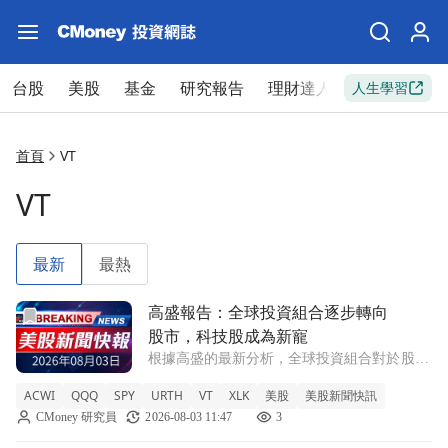
台股
美股
基金
研究報告
理財達人
新手入門
人生學習
首頁
VT
VT
最新
最熱
前往高盛報告：全球投資組合逐步轉向股市，科技股成為新寵
高盛報告：全球投資組合逐步轉向
股市，科技股成為新寵
根據高盛的最新分析，全球投資組合對於股票
和科技股的配置持續增加，顯示出資產配置趨
ACWI
QQQ
SPY
URTH
VT
XLK
美股
美股新聞快訊
勢的明顯變化。 ACWI +0.49% QQQ +0.65%
CMoney 研究員
2026-08-03 11:47
3
SPY +0.72% URTH +0.19% VT +0.