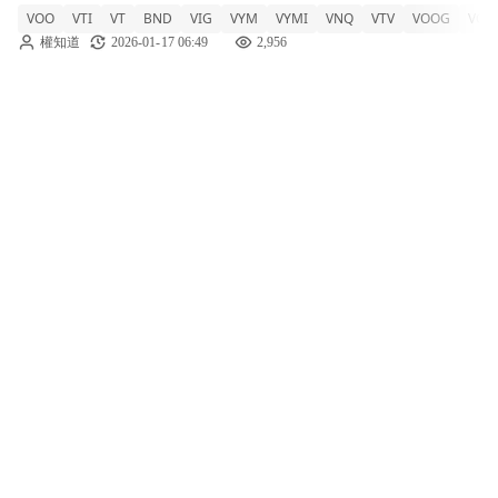
VOO
VTI
VT
BND
VIG
VYM
VYMI
VNQ
VTV
VOOG
VGT
ETF不僅像共同基金一樣能透過單筆投資分散
權知道
2026-01-17 06:49
2,956
風險，其費用率（內扣費用）通常更為低廉，
且能像股票一樣在股市中自由交易。提到低