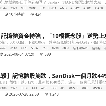
2344
2329
MU
WDC
STX
NVDA
AMD
#GSPC
#IXIC
#SOXX
10小時前
424
記憶體資金轉強，「10檔概念股」逆勢上
逆勢上攻！文章頁
4967
8110
4973
5386
6276
8299
8088
起漲K線APP
起漲點
2026-08-04 07:20
599
殺】記憶體股崩跌，SanDisk一個月跌4
月跌44%在砍什麼？文章頁
2408
2327
SNDK
MU
WDC
TXN
ADI
#GSPC
#IXIC
#SOXX
2026-07-28 22:59
1,243