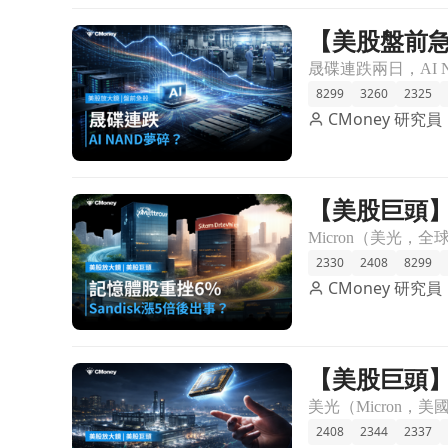
【美股盤前急
前往【美股盤前急殺】晟碟連跌兩日，AI NAND夢碎
8299
3260
2325
CMoney 研究員
【美股巨頭】
前往【美股巨頭】記憶體股單日跌6%，漲了5倍的San
2330
2408
8299
CMoney 研究員
【美股巨頭】
前往【美股巨頭】記憶體股單日跌7%，美光今年還漲
2408
2344
2337