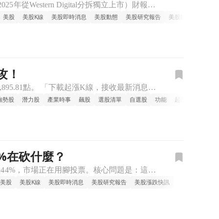
市場不買帳，NAND記憶體的好日子算到幾季？ Sandisk（NAND快閃記憶體大廠，2025年從Western Digital分拆獨立上市）財報數字全面超標，股價卻在盤前重跌9%。Western D
美股
美股K線
美股即時消息
美股動態
美股研究報告
美股巨頭
攻！
今日台股加權指數收在43,360.66點，下跌0.06%，盤中高低點分別為43,912.77點與42,895.81點。 「下載起漲K線，接收最新消息」 值得注意的是，在權值股走弱的背景下，資金轉向具題
強勢股
潛力股
產業時事
飆股
選股清單
自選股
功能
起漲
4%在砍什麼？
晟碟（SanDisk，SNDK）盤後下跌5.12%，最新報1040美元。過去一個月已累計重挫44%，市場正在用腳投票。核心問題是：這波跌勢到底反映的是短期情緒，還是記憶體產業真的出了問題？ 記憶體週期
美股
美股K線
美股即時消息
美股研究報告
美股漲跌快訊