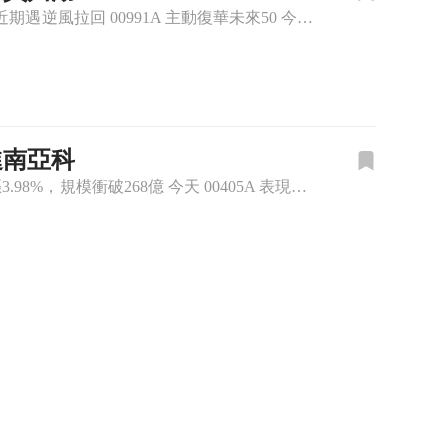
《主動式ETF》APP：每天幫你追蹤經理人新建倉、又加碼了哪些股票！ ■ 00991A 近期遇逆風拉回 00991A 主動復華未來50 今天收在 18.53 元，單日下跌 3.14%。最近盤面波動比較
進南亞科
《主動式ETF》APP：每天幫你追蹤經理人新建倉、又加碼了哪些股票！ ■ 單日大漲3.98%，規模衝破268億 今天 00405A 表現非常有感，單日直接繳出 3.98% 的大漲行情，收在 8.62