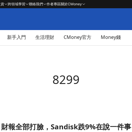
投資
跨領域學習
聯絡我們
作者專區
關於CMoney
新手入門
生活理財
CMoney官方
Money錢
8299
財報全部打臉，Sandisk跌9%在說一件事
說一件事文章頁