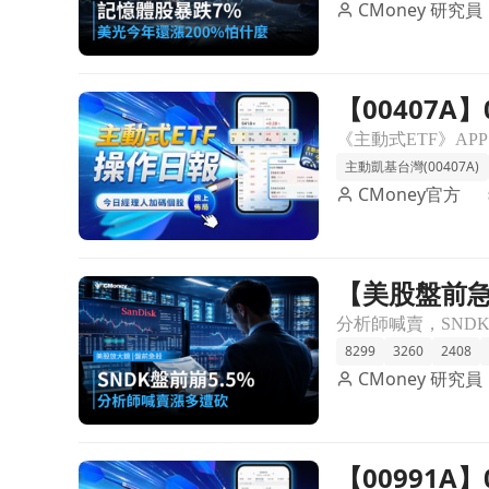
CMoney 研究員
【00407A
前往【00407A】07/17 操作日報｜趁重挫全面低
主動凱基台灣(00407A)
CMoney官方
【美股盤前急
前往【美股盤前急殺】分析師喊賣，SNDK盤前崩跌5
8299
3260
2408
CMoney 研究員
【00991
前往【00991A】07/16 操作日報｜經理人大砍群