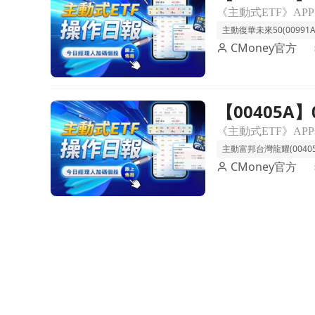
主動復華未來50(00991A
CMoney官方
【00405
前往【00405A】07/15 操作日報｜狠砍群聯，資
主動富邦台灣龍耀(00405
CMoney官方