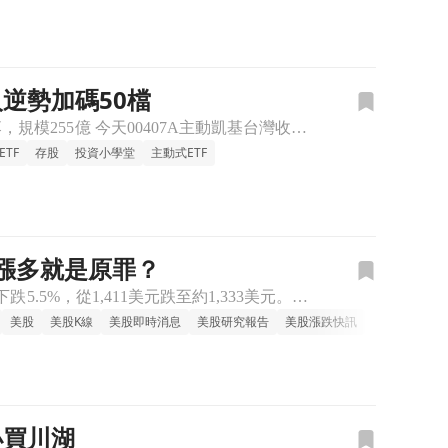
人逆勢加碼50檔
《主動式ETF》APP：每天幫你追蹤經理人新建倉、又加碼了哪些股票！ ■ 淨值回落，規模255億 今天00407A主動凱基台灣收在8.58元，單日重挫6.94%，近一週跌幅來到8.9%，成立以來總報酬
ETF
存股
投資小學堂
主動式ETF
，漲多就是原罪？
分析師喊賣，SNDK盤前崩跌5.5%，漲多就是原罪？ 晟碟（SanDisk，SNDK）盤前下跌5.5%，從1,411美元跌至約1,333美元。導火線是Seeking Alpha分析師Gary Alex
美股
美股K線
美股即時消息
美股研究報告
美股漲跌快訊
小買川湖