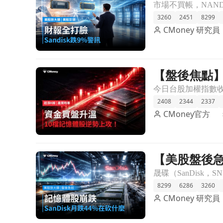
3260
2451
8299
CMoney 研究員
【盤後焦點】
前往【盤後焦點】記憶體資金轉強，「10檔概念股」
2408
2344
2337
CMoney官方
【美股盤後急
前往【美股盤後急殺】記憶體股崩跌，SanDisk一個
8299
6286
3260
CMoney 研究員