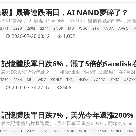
殺】晟碟連跌兩日，AI NAND夢碎了？
了？文章頁
3711
2330
2303
2344
SNDK
MU
WDC
STX
NVDA
AVGO
M
2026-07-28 08:12
1,092
記憶體股單日跌6%，漲了5倍的Sandis
disk在出事嗎？文章頁
3260
2344
MU
WDC
SSNLF
TXN
NVDA
#GSPC
#IXIC
#SOXX
2026-07-24 22:37
565
記憶體股單日跌7%，美光今年還漲200
200%，市場在怕什麼？文章頁
8299
2303
2327
2379
MU
SNDK
WDC
SKHYNX
SSNLF
TXN