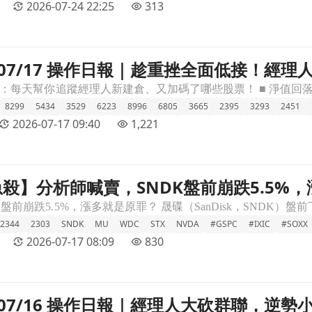
2026-07-24 22:25
313
】07/17 操作日報｜趁重挫全面低接！經理
接！經理人逆勢加碼50檔文章頁
8299
5434
3529
6223
8996
6805
3665
2395
3293
2451
2026-07-17 09:40
1,221
殺】分析師喊賣，SNDK盤前崩跌5.5%
.5%，漲多就是原罪？文章頁
2344
2303
SNDK
MU
WDC
STX
NVDA
#GSPC
#IXIC
#SOXX
2026-07-17 08:09
830
A】07/16 操作日報｜經理人大砍群聯，逆勢
聯，逆勢小買川湖文章頁