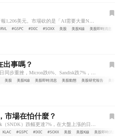
晟碟連跌兩日，AI NAND夢碎了？ 晟碟（SanDisk，SNDK）盤前再跌約5.6%，最新報1,206美元。市場砍的是「AI需要大量NAND」這個核心假設正在鬆動。這家公司的故事還成立嗎？ 連跌是
RVL
#GSPC
#IXIC
#SOXX
美股
美股K線
美股即時消息
美股研究報
k在出事嗎？
Micron（美光，全球最大DRAM記憶體廠之一）和Sandisk（快閃記憶體廠）在7月24日同步重挫，Micron跌6%、Sandisk跌7%，而同一天S&P 500大盤卻是上漲的。 逆勢下跌代表有
美股
美股K線
美股即時消息
美股動態
美股研究報告
美股巨頭
%，市場在怕什麼？
美光（Micron，美國最大記憶體晶片製造商）7月24日單日重挫6.99%，同場的Sandisk（SNDK）跌幅更達7%，在大盤上漲的日子裡反向下殺。這種「好日子突然跌」的走法，往往不是壞消息，而是市
KLAC
#GSPC
#IXIC
#SOXX
美股
美股K線
美股即時消息
美股動態