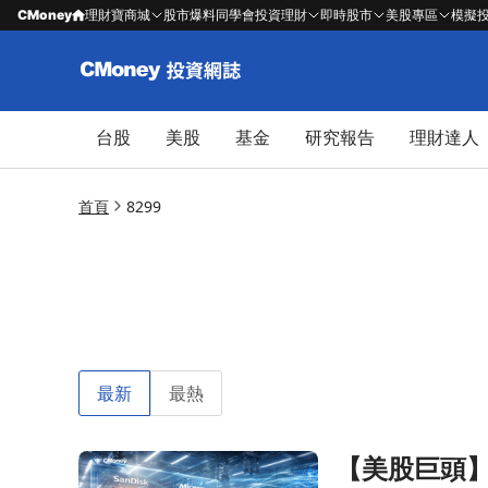
CMoney
理財寶商城
股市爆料同學會
投資理財
即時股市
美股專區
模擬
台股
美股
基金
研究報告
理財達人
首頁
8299
最新
最熱
【美股巨頭】
前往【美股巨頭】財報全部打臉，Sandisk跌9%在