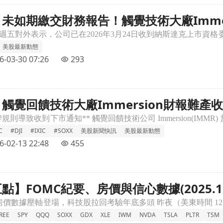
未如期繳交財務報告！觸覺技術大廠Immers
mersion(IMMR)面臨下市危機，股價重挫逾6%文章頁
逾6%
美股最新動態
6-03-30 07:26
293
觸覺回饋技術大廠Immersion財報難
財報難產收下市通知，內部審計調查引發重編財報危機文章頁
危機
C
#DJI
#IXIC
#SOXX
美股新聞快訊
美股最新動態
6-02-13 22:48
455
】FOMC紀要、房價與信心數據(2025.12.
.12.30)文章頁
REE
SPY
QQQ
SOXX
GDX
XLE
IWM
NVDA
TSLA
PLTR
TSM