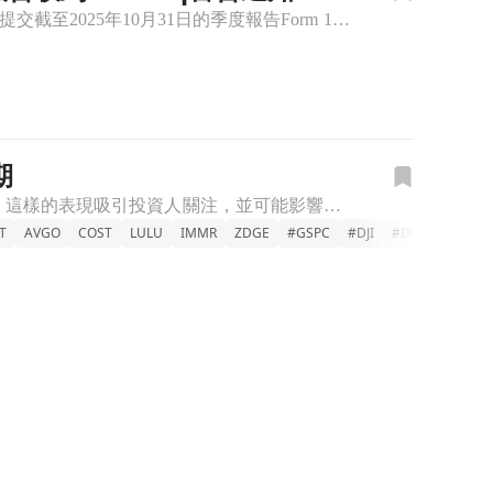
Immersion Corporation(IMMR)近日收到來自Nasdaq的警告通知，指出該公司未能按時提交截至2025年10月31日的季度報告Form 10-Q。此前，該公司也因未能按時提交截至
期
本週美股企業財報表現亮眼，十家公司中有九家超越盈餘預期，六家超過營收預期。這樣的表現吸引投資人關注，並可能影響聯準會的貨幣政策走向。德意志銀行的Henry Allen指出，市場對於美國經濟數據的正面反
T
AVGO
COST
LULU
IMMR
ZDGE
#GSPC
#DJI
#IXIC
美股新