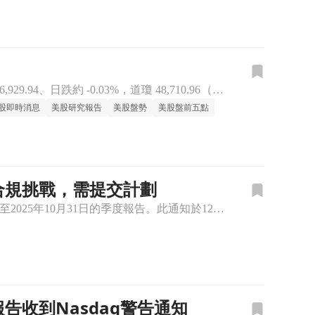
上週五（2025/12/26，美東時間）三大指數在歷史高檔附近小幅拉回：S&P 500 收在 6,929.94、日跌約 -0.03%，道瓊 48,710.96（-0.04%）、那指 23,59
股即時消息
美股研究報告
美股盤勢
美股盤前五點
達克合規挑戰，需提交計劃
Immersion Corporation(IMMR)近日收到納斯達克的合規警示通知，因未能按時提交截至2025年10月31日的季度報告。此通知於12月23日發出，之前公司已因未提交2025年4月30
交報告收到Nasdaq警告通知