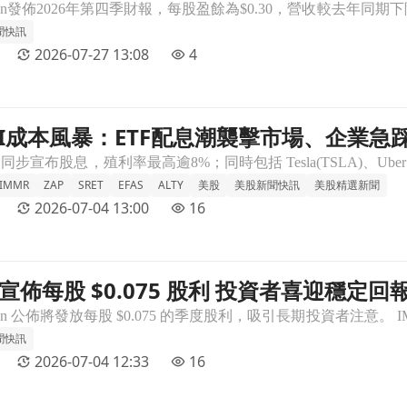
聞快訊
2026-07-27 13:08
4
I成本風暴：ETF配息潮襲擊市場、企業急踩
業急踩AI煞車文章頁
IMMR
ZAP
SRET
EFAS
ALTY
美股
美股新聞快訊
美股精選新聞
2026-07-04 13:00
16
on 宣佈每股 $0.075 股利 投資者喜迎穩定回
迎穩定回報！文章頁
聞快訊
2026-07-04 12:33
16