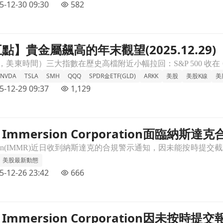
5-12-30 09:30
582
】貴金屬飆高的年末觀望(2025.12.29)
.29)文章頁
NVDA
TSLA
SMH
QQQ
SPDR金ETF(GLD)
ARKK
美股
美股K線
美
5-12-29 09:37
1,129
mmersion Corporation面臨納斯
面臨納斯達克合規挑戰，需提交計劃文章頁
美股最新動態
5-12-26 23:42
666
mmersion Corporation因未按時提
未按時提交報告收到Nasdaq警告通知文章頁