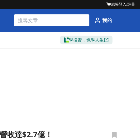
結帳
登入/註冊
學投資，也學人生
，營收達$2.7億！