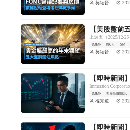
莫紹晉
202
【美股盤前五點
前往【美股盤前五點】貴金屬飆高的年末觀望(2025.12
IMMR
RICK
TSM
莫紹晉
202
【即時新聞】I
前往【即時新聞】Immersion Corporation
IMMR
美股新聞快訊
權知道
202
【即時新聞】I
前往【即時新聞】Immersion Corporation因