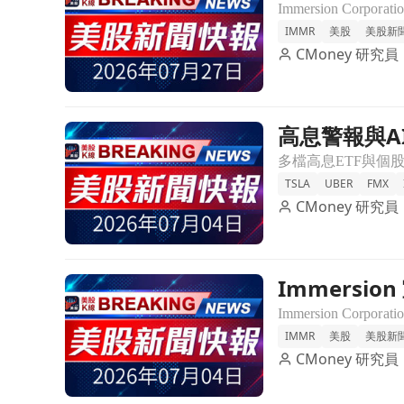
IMMR
美股
美股新
CMoney 研究員
高息警報與A
前往高息警報與AI成本風暴：ETF配息潮襲擊市場、企
TSLA
UBER
FMX
CMoney 研究員
Immersi
前往Immersion 宣佈每股 $0.075 股利 投資者喜
IMMR
美股
美股新
CMoney 研究員