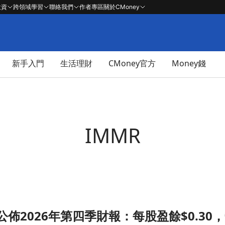
投資
跨領域學習
聯絡我們
作者專區
關於CMoney
新手入門
生活理財
CMoney官方
Money錢
IMMR
on公佈2026年第四季財報：每股盈餘$0.30
.30，營收達$2.7億！文章頁