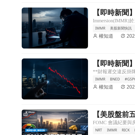
【即時新聞】
前往【即時新聞】未如期繳交財務報告！觸覺技術大廠Im
機，股價重挫
IMMR
美股新聞快訊
權知道
202
【即時新聞】
前往【即時新聞】觸覺回饋技術大廠Immersion
發重編財報
IMMR
BNED
#GSP
權知道
202
【美股盤前五點
前往【美股盤前五點】FOMC紀要、房價與信心數據(2025
NRT
IMMR
RICK