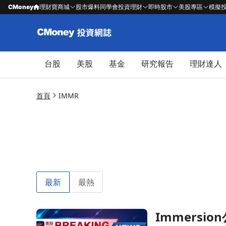
CMoney
理財寶商城
股市爆料同學會
投資理財
即時股市
美股專區
模擬
台股
美股
基金
研究報告
理財達人
首頁
IMMR
最新
最熱
Immersi
前往Immersion公佈2026年第四季財報：每股盈餘$0