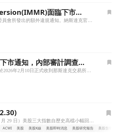
ion(IMMR)面臨下市危
Immersion(IMMR)於週五對外表示，公司已在2026年3月24日收到納斯達克上市資格委員會所發出的額外違規通知。納斯達克官方指出，由於該公司持續未能提交多份10-Q季度財務報告，這項嚴重的作
產收下市通知，內部審計調查引
**財報遲交違反掛牌規則導致收到下市通知** 觸覺回饋技術公司 Immersion(IMMR) 於2026年2月10日正式收到那斯達克交易所發出的下市通知。此次遭警告的主要原因，在於該公司未能遵守交易
30)
FOMC 會議紀要與房價數據壓軸登場，科技股拉回考驗年底多頭 昨夜（美東時間 12 月 29 日）美股三大指數自歷史高檔小幅回落，道瓊約跌 0.4–0.5%、標普 500 跌約 0.3–0.4%、那指
ACWI
美股
美股K線
美股即時消息
美股研究報告
美股盤勢
美股盤前