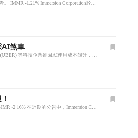
Immersion Corporation發佈2026年第四季財報，每股盈餘為$0.30，營收較去年同期下降。 IMMR -1.21% Immersion Corporation於近日發布了其2026
AI煞車
多檔高息ETF與個股同步宣布股息，殖利率最高逾8%；同時包括 Tesla(TSLA)、Uber(UBER) 等科技企業卻因AI使用成本飆升，被迫祭出嚴格預算上限，投資人與企業在「收益誘因」與「成本壓力
報！
Immersion Corporation 公佈將發放每股 $0.075 的季度股利，吸引長期投資者注意。 IMMR -2.16% 在近期的公告中，Immersion Corporation (IMM