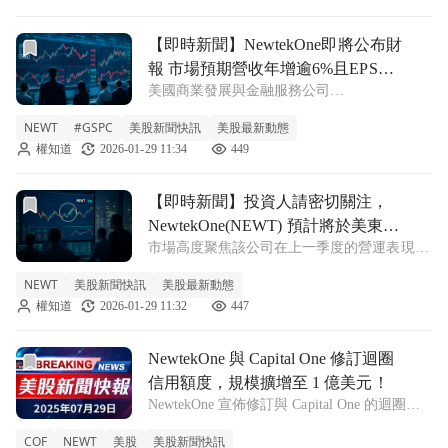
數將達2.35美
前往【即時新聞】NewtekOne即將公布財報 市場預期營收年增
【即時新聞】NewtekOne即將公布財
報 市場預期營收年增逾6%且EPS達
美國商業發展與金融服務公司
0.66美元
NewtekOne(NEWT) 預計將於 1 月 29 日（週
NEWT
#GSPC
美股新聞快訊
美股最新動態
四）美股盤後公布第 4 季財報數據。根據市場
權知道
2026-01-29 11:34
449
共識預估，該公司本季每股盈餘（EPS）預計
為 0.66 美元，營收
前往【即時新聞】投資人請密切關注，NewtekOne(NEWT)
【即時新聞】投資人請密切關注，
NewtekOne(NEWT) 預計將於美東時
市場高度聚焦該公司在上一季度的營運表現，
間 1 月 29 日週四美股收盤後，正式
這份財報將揭示公司在當前經濟環境下的獲利
公布 2025 年第四季的財務報告。
NEWT
美股新聞快訊
美股最新動態
能力與成長動能。 根據市場共識數據顯示，
權知道
2026-01-29 11:32
447
分析師預估 NewtekOne(NEWT) 第四季的每股
盈餘（EPS）將來到 0
前往NewtekOne 與 Capital One 修訂迴圈信用額度，規
NewtekOne 與 Capital One 修訂迴圈
信用額度，規模擴增至 1 億美元！
NewtekOne 宣佈修訂與 Capital One 的迴圈信
用協議，將其規模從 6000 萬美元提升至 1 億
COF
NEWT
美股
美股新聞快訊
美元，以支援替代貸款計畫的資金需求。 在