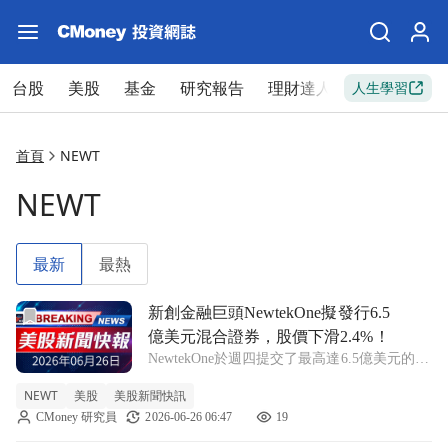
台股
美股
基金
研究報告
理財達人
新手入門
人生學習
首頁
NEWT
NEWT
最新
最熱
前往新創金融巨頭NewtekOne擬發行6.5億美元混合證券，股
新創金融巨頭NewtekOne擬發行6.5
億美元混合證券，股價下滑2.4%！
NewtekOne於週四提交了最高達6.5億美元的混
合證券架構申請，計劃將淨收益用於一般企業
NEWT
美股
美股新聞快訊
用途。 NEWT +2.2% 在市場動盪中，新創金
CMoney 研究員
2026-06-26 06:47
19
融公司NewtekOne(NEWT)於週四宣佈其計畫
發行高