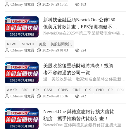
CMoney 研究員
2025-07-29 13:51
183
金融市場上持續變化的背景下，新tekOne（N
前往新科技金融巨頭NewtekOne公佈250億美元貸款計畫，
新科技金融巨頭NewtekOne公佈250
億美元貸款計畫，EPS預測穩健不
NewtekOne在2025年第二季業績發表會中確認
變！
將維持每股盈餘指引於$2.10至$2.50，並預告
NEWT
NEWTH
美股
美股新聞快訊
下半年貸款來源達到$2.5億，顯示出強勁的成
CMoney 研究員
2025-07-29 01:03
224
長潛力。 在2025年第二季業績發表會上，
Newtek
前往美股收盤後重磅財報將揭曉！投資者不容錯過的公司一覽
美股收盤後重磅財報將揭曉！投資
者不容錯過的公司一覽
週一美股收盤後，數家知名企業將公佈最新財
報，吸引市場關注。 在即將到來的週一，美
AMKR
BRO
BRX
CASH
CDNS
CINF
CLS
CNO
CR
EFSC
國股市將迎來多家公司發布重要財報，其中包
CMoney 研究員
2025-07-28 15:36
242
括Tilray Brands (TLRY)、Waste Management (
前往NewtekOne 與德意志銀行擴大信貸額度，攜手推動替
NewtekOne 與德意志銀行擴大信貸
額度，攜手推動替代貸款計畫！
NewtekOne 宣佈與德意志銀行修訂並擴大至
1.7 億美元的迴圈信貸設施，以支援其替代貸