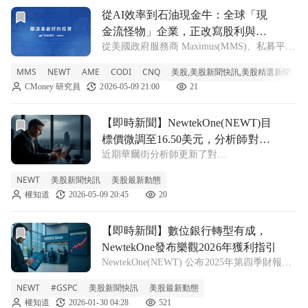
前往從AI效率到石油現金牛：全球「現金流怪物」企業，正
從AI效率到石油現金牛：全球「現
金流怪物」企業，正改寫股利與槓
從美國政府服務商 Maximus(MMS)、私募平台
桿遊戲規則
Compass Diversified(CODI)到能源巨頭
MMS
NEWT
AME
CODI
CNQ
美股,美股新聞快訊,美股精選新聞
Canadian Natural Resources(CNQ)，再到工業科
CMoney 研究員
2026-05-09 21:00
21
技商 AM
前往【即時新聞】NewtekOne(NEWT)目標價微調至16.
【即時新聞】NewtekOne(NEWT)目
標價微調至16.50美元，分析師對營
近期華爾街分析師更新了對
運發展轉趨謹慎！
NewtekOne(NEWT)的財務預測模型，將其合
NEWT
美股新聞快訊
美股最新動態
理目標價值進行微幅下調，這項調整主要反映
權知道
2026-05-09 20:45
20
出市場對該公司近期的營運發展抱持著較為謹
慎且保守的態度。 目標價小幅下修反映市場
保守
前往【即時新聞】數位銀行轉型有成，NewtekOne發布樂觀
【即時新聞】數位銀行轉型有成，
NewtekOne發布樂觀2026年獲利指引
NewtekOne(NEWT) 公布2025年第四季財報，
受惠於數位銀行轉型策略奏效，存款帳戶與放
NEWT
#GSPC
美股新聞快訊
美股最新動態
貸業務同步大幅成長。公司管理層對未來展現
權知道
2026-01-30 04:28
521
高度信心，預期2026年每股盈餘（EPS）中位