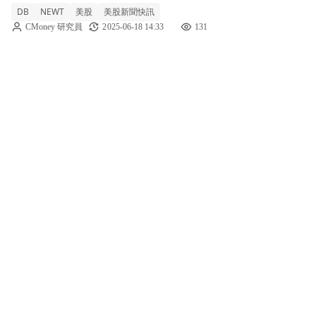
DB
NEWT
美股
美股新聞快訊
款計畫(ALP)。 金融控股公司
CMoney 研究員
2025-06-18 14:33
131
NewtekOne（NASDAQ: NEWT）於週三宣
佈，已成功修訂並將