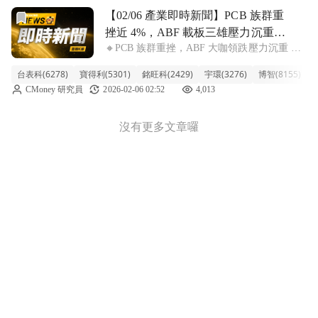
前往【02/06 產業即時新聞】PCB 族群重挫近 4%，ABF
【02/06 產業即時新聞】PCB 族群重
挫近 4%，ABF 載板三雄壓力沉重，
🔸PCB 族群重挫，ABF 大咖領跌壓力沉重 今
留意短線承接時機
日 PCB 族群面臨顯著賣壓，盤中跌幅近 4%，
台表科(6278)
寶得利(5301)
銘旺科(2429)
宇環(3276)
博智(8155)
楠
盤面上主要由 ABF 載板三雄 — 欣興、南電、
CMoney 研究員
2026-02-06 02:52
4,013
景碩領跌，跌幅皆超過 6%，顯示市場對高階
AI/HP
沒有更多文章囉