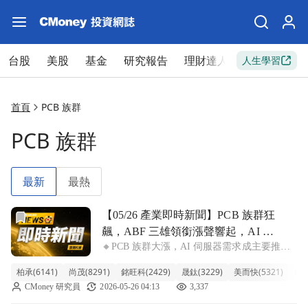
台股
美股
基金
研究報告
理財達人
新手入門
人生學習
首頁
PCB 族群
PCB 族群
最新
最熱
前往【05/26 產業即時新聞】PCB 族群狂飆，ABF 三雄領銜
【05/26 產業即時新聞】PCB 族群狂
飆，ABF 三雄領銜漲聲響起，AI 題
🔸PCB 族群大漲，AI 伺服器需求成主要推
材續熱
手！ 今日 PCB 族群表現強勁，整體類股漲幅
柏承(6141)
尚茂(8291)
銘旺科(2429)
晟鈦(3229)
美而快(5321)
欣興
達 4.48%，多檔個股如柏承、尚茂更直接攻上
CMoney 研究員
2026-05-26 04:13
3,337
漲停。其中，ABF 載板三雄欣興、景碩、南電
表現尤為亮眼，分別