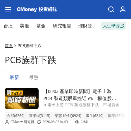
台股
美股
基金
研究報告
理財達人
新手入門
人生學習
首頁
PCB族群下跌
PCB族群下跌
最新
最熱
前往【06/02 產業即時新聞】電子上游-PCB-製造類股重
【06/02 產業即時新聞】電子上游-
PCB-製造類股重挫近5%，權值股賣
🔸電子上游-PCB-製造族群下跌，市場資金明
壓沉重拖累族群表現
顯調節導致類股整體承壓。 今日電子上游-
台郡(6269)
富榮綱(3115)
榮惠-KY創(6924)
慶生(6210)
同泰(3321)
PCB-製造族群表現疲弱，類股整體重挫達
CMoney 研究員
2026-06-02 04:03
2,641
4.66%，顯示市場賣壓沉重。盤中觀察，儘管
台郡、富榮綱等少數個股逆勢小幅