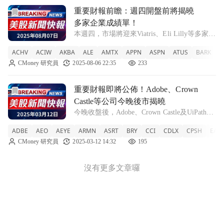
前往重要財報前瞻：週四開盤前將揭曉多家企業成績單！文章
重要財報前瞻：週四開盤前將揭曉
多家企業成績單！
本週四，市場將迎來Viatris、Eli Lilly等多家公
司公佈財報，投資者密切關注。 隨著本週四
ACHV
ACIW
AKBA
ALE
AMTX
APPN
ASPN
ATUS
BARK
B
的到來，多家知名企業即將在開盤前發布其最
CMoney 研究員
2025-08-06 22:35
233
新財報。包括製藥巨頭Viatris（VTRS）、Eli
Li
前往重要財報即將公佈！Adobe、Crown Castle等公司今
重要財報即將公佈！Adobe、Crown
Castle等公司今晚後市揭曉
今晚收盤後，Adobe、Crown Castle及UiPath等
多家知名企業將公佈最新財報，引發市場關
ADBE
AEO
AEYE
ARMN
ASRT
BRY
CCI
CDLX
CPSH
EAR
注。 隨著投資者期待的財報季節來臨，今天
CMoney 研究員
2025-03-12 14:32
195
晚上股市收盤後，多家大型企業將陸續發布其
財務表現。特別是A
沒有更多文章囉