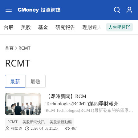
台股
美股
基金
研究報告
理財達人
新手入門
人生學習
首頁
RCMT
RCMT
最新
最熱
前往【即時新聞】RCM Technologies(RCMT)第四季
【即時新聞】RCM
Technologies(RCMT)第四季財報亮
RCM Technologies(RCMT)最新發布的第四季財
眼，營收年增逾12%獲利雙雙擊敗預
報顯示，公司的營運表現強勁，獲利與營收雙
期
RCMT
美股新聞快訊
美股最新動態
雙超越市場預期。這份成績單不僅展現了公司
權知道
2026-04-03 21:25
467
在充滿挑戰的市場環境中具備高度彈性，也反
映了其各項業務解決