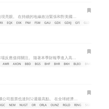
隨著美國利率預期下降及地緣政治緊張加劇，金價創下歷史新高，相關礦業股票也表現亮眼。 在持續的地緣政治緊張和對美國聯邦儲備銀行獨立性的擔憂中，金價於週二達到全新紀錄，突破3500美元。分析師指出，市場普
MX
EQX
EXK
FNV
FSM
GAU
GDX
GDXJ
GFI
GLD
GLDM
G
週三收盤後，眾多企業將公佈財報，包括西方石油、AMC娛樂及MercadoLibre等，市場反應值得關注。 隨著本季財報季進入高潮，許多知名企業將於週三收盤後發布其最新業績。特別是西方石油公司（Occi
AWR
AXON
BBD
BGS
BHF
BHR
BKH
BLBD
BMBL
BROS
隨著美中貿易戰持續升溫，黃金期貨連續兩天上漲超過3%，創下歷史新高，多家金礦公司股票也達到52週最高點。 在全球經濟不確定性增加的背景下，黃金再度吸引投資者目光。週四，黃金期貨價格驟然上漲超過3%，達
KGC
NEM
NUGT
OR
ORLA
OUNZ
RGLD
RING
SGOL
SIL
SIL