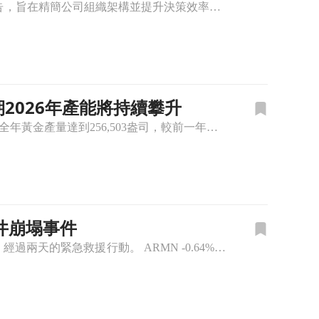
國際金礦開採公司 Aris Mining(ARMN) 近期發布重大的管理層與董事會人事異動公告，旨在精簡公司組織架構並提升決策效率。本次人事調整的核心在於創辦人 Neil Woodyer 的職權擴大，
預期2026年產能將持續攀升
Aris Mining(ARMN)週三公布2025年全年營運數據，受惠於旗下礦場擴建效益顯現，全年黃金產量達到256,503盎司，較前一年同期大幅成長22%。這份亮眼的成績單顯示公司在營運執行上的強勁
井崩塌事件
阿裡斯礦業報告，23名被困於哥倫比亞拉雷利基亞礦井的工人已全部安全返回地面，經過兩天的緊急救援行動。 ARMN -0.64% 在最近一起令人擔憂的事故中，阿裡斯礦業（NYSE:ARMN）宣佈其位於哥倫