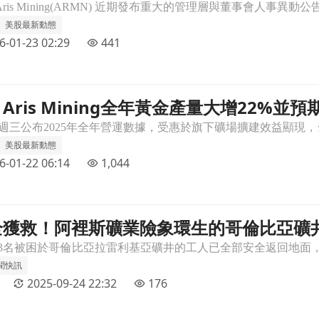
美股最新動態
6-01-23 02:29
441
ris Mining全年黃金產量大增22%並
2%並預期2026年產能將持續攀升文章頁
美股最新動態
6-01-22 06:14
1,044
全獲救！阿裡斯礦業險象環生的哥倫比亞礦
比亞礦井崩塌事件文章頁
聞快訊
2025-09-24 22:32
176