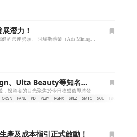
發展潛力！
阿瑞斯礦業公佈2025年第一季金礦產量達54,763盎司，較去年同期增加8%，顯示出穩健的營運勢頭。 阿瑞斯礦業（Aris Mining）於本週二發布最新報告，宣佈2025年第一季金礦產量達54,76
Ulta Beauty等知名企
今日收盤後，多家知名企業將公佈財報，投資者密切關注其表現。 隨著本週接近尾聲，投資者的目光聚焦於今日收盤後即將發布財報的幾家主要公司。包括電子簽署平臺DocuSign (DOCU)、珠寶零售巨頭Ult
ORGN
PANL
PD
PLBY
RGNX
SKLZ
SMTC
SOL
TBCH
ULTA
025年生產及成本指引正式啟動！