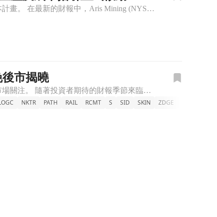
Aris Mining公佈第四季度表現，非GAAP每股盈餘為$0.14，並預告2025年生產與成本計畫。 在最新的財報中，Aris Mining (NYSE:ARMN) 宣佈其第四季度的非GAAP每股
今晚後市揭曉
今晚收盤後，Adobe、Crown Castle及UiPath等多家知名企業將公佈最新財報，引發市場關注。 隨著投資者期待的財報季節來臨，今天晚上股市收盤後，多家大型企業將陸續發布其財務表現。特別是A
LOGC
NKTR
PATH
RAIL
RCMT
S
SID
SKIN
ZDGE
美股
美股