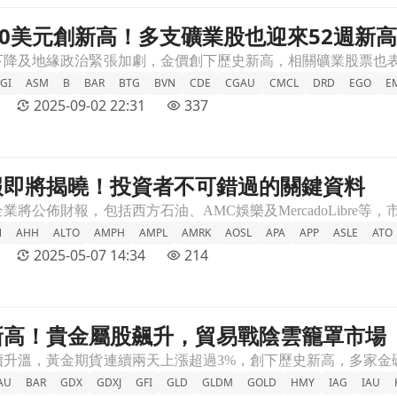
00美元創新高！多支礦業股也迎來52週新高
2週新高文章頁
GI
ASM
B
BAR
BTG
BVN
CDE
CGAU
CMCL
DRD
EGO
E
2025-09-02 22:31
337
報即將揭曉！投資者不可錯過的關鍵資料
資料文章頁
N
AHH
ALTO
AMPH
AMPL
AMRK
AOSL
APA
APP
ASLE
ATO
2025-05-07 14:34
214
新高！貴金屬股飆升，貿易戰陰雲籠罩市場
罩市場文章頁
AU
BAR
GDX
GDXJ
GFI
GLD
GLDM
GOLD
HMY
IAG
IAU