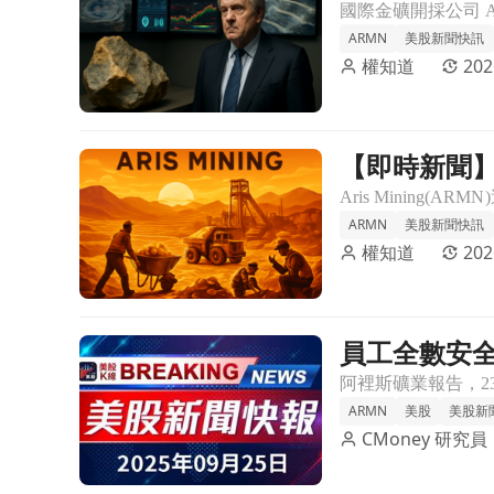
效率
ARMN
美股新聞快訊
權知道
202
【即時新聞】A
前往【即時新聞】Aris Mining全年黃金產量大增2
ARMN
美股新聞快訊
權知道
202
員工全數安
前往員工全數安全獲救！阿裡斯礦業險象環生的哥倫
ARMN
美股
美股新
CMoney 研究員