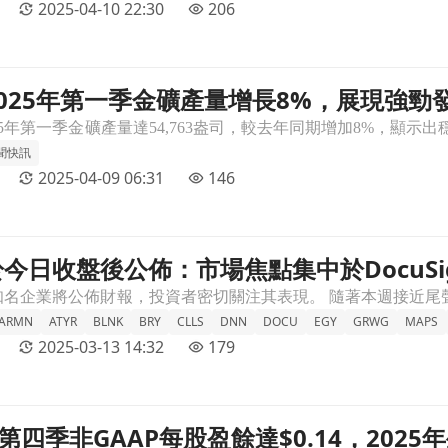
2025-04-10 22:30
206
025年第一季金礦產量增長8%，展現強勁
現強勁發展潛力！文章頁
聞快訊
2025-04-09 06:31
146
日收盤後公佈：市場焦點集中於DocuSign、
ign、Ulta Beauty等知名企業文章頁
ARMN
ATYR
BLNK
BRY
CLLS
DNN
DOCU
EGY
GRWG
MAPS
2025-03-13 14:32
179
ning第四季非GAAP每股盈餘達$0.14，2
4，2025年生產及成本指引正式啟動！文章頁