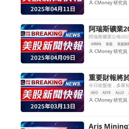
CMoney 研究員
阿瑞斯礦業2
前往阿瑞斯礦業2025年第一季金礦產量增長8%，展
ARMN
美股
美股新
CMoney 研究員
重要財報將於今
前往重要財報將於今日收盤後公佈：市場焦點集中於DocuS
業
AEO
AEYE
ALLO
CMoney 研究員
Aris Mi
前往Aris Mining第四季非GAAP每股盈餘達$0.1