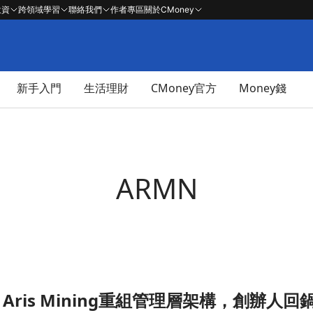
投資
跨領域學習
聯絡我們
作者專區
關於CMoney
新手入門
生活理財
CMoney官方
Money錢
ARMN
Aris Mining重組管理層架構，創辦人
，創辦人回鍋兼任執行長以提升營運決策效率文章頁