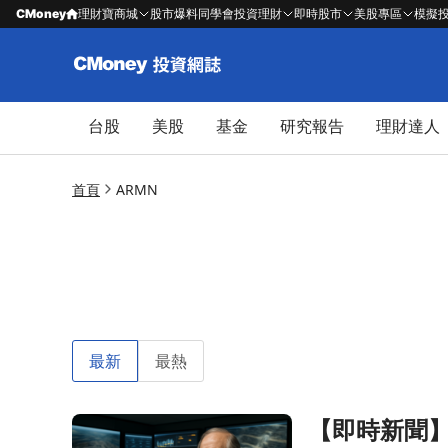
CMoney
理財寶商城
股市爆料同學會
投資理財
即時股市
美股專區
模擬
台股
美股
基金
研究報告
理財達人
首頁
ARMN
最新
最熱
【即時新聞】
前往【即時新聞】Aris Mining重組管理層架構