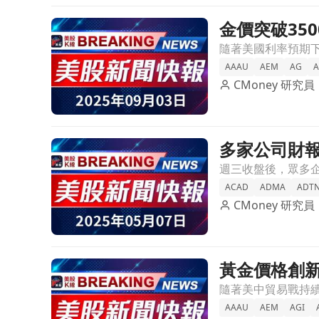
金價突破35
前往金價突破3500美元創新高！多支礦業股也迎來5
AAAU
AEM
AG
A
CMoney 研究員
多家公司財
前往多家公司財報即將揭曉！投資者不可錯過的關鍵
ACAD
ADMA
ADT
CMoney 研究員
黃金價格創
前往黃金價格創新高！貴金屬股飆升，貿易戰陰雲籠
AAAU
AEM
AGI