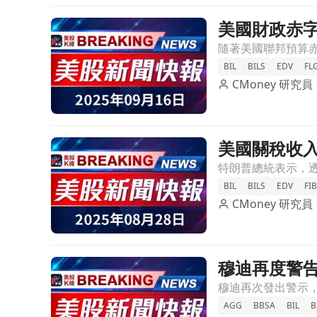
美國財政赤
前往美國財政赤字飆升，關稅收入能否成為救星？文
BIL
BILS
EDV
FL
CMoney 研究員
美國關稅收
前往美國關稅收入驚人！特朗普：將用於償還國債文
BIL
BILS
EDV
FI
CMoney 研究員
穆迪再度警告
前往穆迪再度警告美國財政狀況 投資者應該擔心嗎？
AGG
BBSA
BIL
B