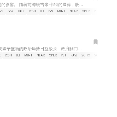
隨著美國聯準會的政策變化，債券市場出現波動，股市投資者需關注利率上升對市場的影響。 隨著前總統吉米·卡特的國葬，股市於週四休市，但債券市場仍持續運作，引發投資者關注。近幾個月來，美國聯準會（Fed）所
VZ
GSY
IBTK
ICSH
IEI
IVV
MINT
NEAR
OPER
PST
QQQ
R
隨著美國政府面臨關門風險，債務上限的討論愈加激烈，市場情緒受影響。 近期，美國華盛頓的政治局勢日益緊張，政府關門的可能性讓投資者心生不安。特別是聯邦儲備系統釋出的負面訊息，更是打亂了市場的樂觀氣氛。債
K
ICSH
IEI
MINT
NEAR
OPER
PST
RAVI
SCHO
SCHQ
SCHR