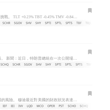
隨著美國聯邦預算赤字達到1.97兆美元，關稅收入創下新高，但未來經濟增長仍面臨挑戰。 TLT +0.23% TBT -0.45% TMV -0.84% TBF -0.25% TTT -0.64% SH
SCHR
SGOV
SHV
SHY
SPTI
SPTL
SPTS
TBF
TBJL
TBT
TBX
特朗普總統表示，透過關稅收入將大幅減少國債，並暗示未來可能會有更多資金進帳。 新聞：近日，特朗普總統在一次公開場閤中強調，政府透過徵收關稅所獲得的收入，主要目的是為了償還日益增加的國債。他指出，這些收
SCHQ
SCHR
SGOV
SHV
SHY
SPTI
SPTL
SPTS
TBF
TBJL
TB
穆迪再次發出警示，指出美國的財政健康受到威脅，投資者需關注未來可能影響市場的風險。 穆迪最近對美國的財政狀況表達了嚴重擔憂，這是繼2023年因債務上限問題而將美國信用評級下調後的又一次警告。此舉引起了
IEF
IEI
IVV
LQD
MCO
OPER
PST
SCHO
SCHQ
SCHR
SGO