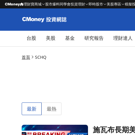
CMoney
理財寶商城
股市爆料同學會
投資理財
即時股市
美股專區
模擬
台股
美股
基金
研究報告
理財達人
首頁
SCHQ
最新
最熱
施瓦布長期美
前往施瓦布長期美國國債ETF宣佈每股$0.1085的