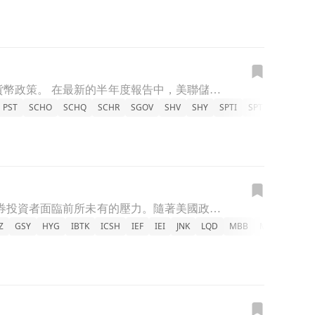
美聯儲主席鮑威爾表示，由於經濟穩健及政策已不再過於嚴苛，未來將不急於調整貨幣政策。 在最新的半年度報告中，美聯儲主席鮑威爾指出，隨著當前政策立場顯著減少限制性，且美國經濟持續表現良好，他認為不需要急於
PST
SCHO
SCHQ
SCHR
SGOV
SHV
SHY
SPTI
SPTL
SPTS
T
隨著債務擔憂及通脹威脅加劇，10年期國債的走勢引發市場關注。 新聞：近期，債券投資者面臨前所未有的壓力。隨著美國政府債務不斷增加，加上可能影響經濟的因素如高關稅、減稅政策和大規模遣返移民等，市場對於未
Z
GSY
HYG
IBTK
ICSH
IEF
IEI
JNK
LQD
MBB
MINT
MUB