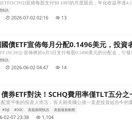
聞快訊
2026-07-02 02:16
13
國債ETF宣佈每月分配0.1496美元，投
元，投資者關注未來走勢！文章頁
聞快訊
2026-06-02 04:47
14
債券ETF對決！SCHQ費用率僅TLT五分
LT五分之一，長天期美債該怎麼選文章頁
#DJI
#IXIC
美股新聞快訊
美股最新動態
6-02-07 23:38
1,104