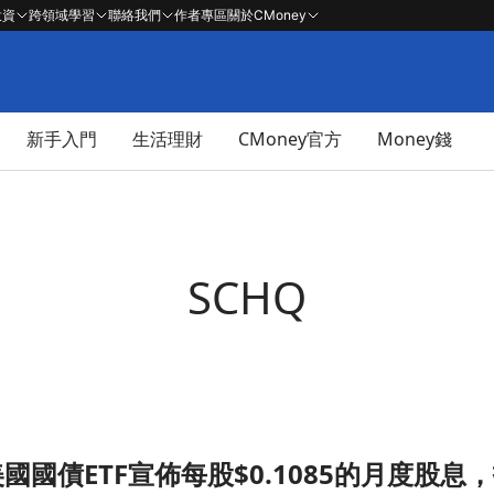
投資
跨領域學習
聯絡我們
作者專區
關於CMoney
新手入門
生活理財
CMoney官方
Money錢
SCHQ
國國債ETF宣佈每股$0.1085的月度股
月度股息，投資者關注收益率！文章頁