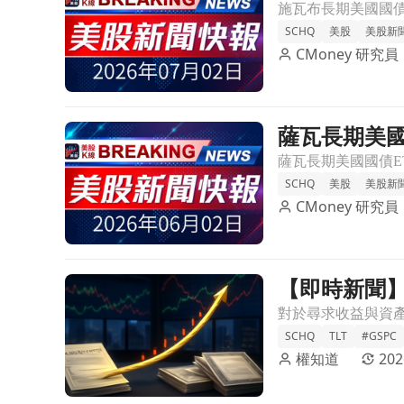
SCHQ
美股
美股新
CMoney 研究員
薩瓦長期美國
前往薩瓦長期美國國債ETF宣佈每月分配0.1496美
SCHQ
美股
美股新
CMoney 研究員
【即時新聞】
前往【即時新聞】債券ETF對決！SCHQ費用率僅T
SCHQ
TLT
#GSPC
權知道
202