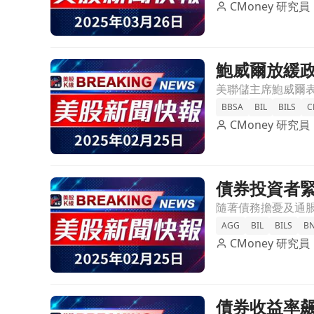
CMoney 研究員
鮑威爾放緩
前往鮑威爾放緩政策調整，經濟強勁引發市場關注！
BBSA
BIL
BILS
C
CMoney 研究員
債券投資者緊
前往債券投資者緊張不已！10年期國債未來走勢成焦
AGG
BIL
BILS
B
CMoney 研究員
債券收益率
前往債券收益率飆升，股市投資者該恐慌嗎？文章頁