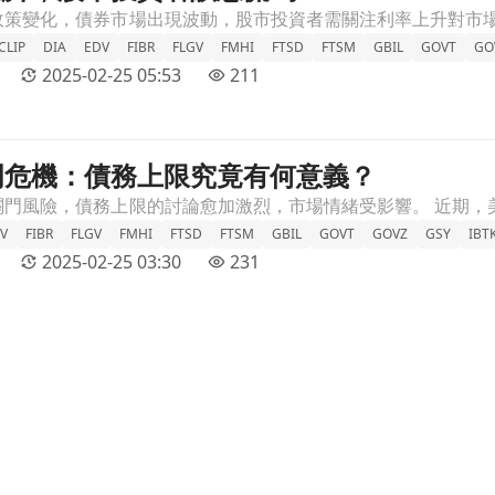
CLIP
DIA
EDV
FIBR
FLGV
FMHI
FTSD
FTSM
GBIL
GOVT
GO
2025-02-25 05:53
211
門危機：債務上限究竟有何意義？
章頁
V
FIBR
FLGV
FMHI
FTSD
FTSM
GBIL
GOVT
GOVZ
GSY
IBT
2025-02-25 03:30
231