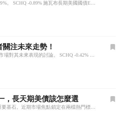
施瓦布長期美國國債ETF(SCHQ)宣佈每股支付$0.1085的月度股息，年化收益率達4.19%。 SCHQ -0.89% 施瓦布長期美國國債ETF(SCHQ)近日宣佈將於7月8日支付每股$0.108
資者關注未來走勢！
薩瓦長期美國國債ETF (SCHQ) 宣佈將於6月5日支付每股0.1496美元的分配金，引發市場對其未來表現的討論。 SCHQ -0.42% 薩瓦長期美國國債ETF(SCHQ)近日公告，將在6月5日向
之一，長天期美債該怎麼選
對於尋求收益與資產配置平衡的投資人而言，長天期美國公債一直是投資組合中的重要基石。近期市場焦點鎖定在兩檔熱門標的：Schwab Long-Term U.S. Treasury ETF(SCHQ) 與