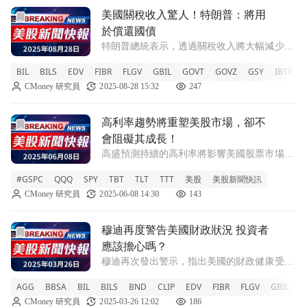
前往美國關稅收入驚人！特朗普：將用於償還國債文章頁
美國關稅收入驚人！特朗普：將用
於償還國債
特朗普總統表示，透過關稅收入將大幅減少國
債，並暗示未來可能會有更多資金進帳。 新
BIL
BILS
EDV
FIBR
FLGV
GBIL
GOVT
GOVZ
GSY
IBTK
I
聞：近日，特朗普總統在一次公開場閤中強
CMoney 研究員
2025-08-28 15:32
247
調，政府透過徵收關稅所獲得的收入，主要目
的是為了償還日益增加的國債。他指出，這些
收
前往高利率趨勢將重塑美股市場，卻不會阻礙其成長！文章頁
高利率趨勢將重塑美股市場，卻不
會阻礙其成長！
高盛預測持續的高利率將影響美國股票市場，
但不會導致其崩潰，投資者需關注未來幾年的
#GSPC
QQQ
SPY
TBT
TLT
TTT
美股
美股新聞快訊
變化。 隨著貿易緊張局勢逐漸平息，投資者
CMoney 研究員
2025-06-08 14:30
143
的目光轉向持續高企的利率對美國股票市場的
影響。根據高盛的報告，這一趨勢可能會一直
前往穆迪再度警告美國財政狀況 投資者應該擔心嗎？文章頁
穆迪再度警告美國財政狀況 投資者
應該擔心嗎？
穆迪再次發出警示，指出美國的財政健康受到
威脅，投資者需關注未來可能影響市場的風
AGG
BBSA
BIL
BILS
BND
CLIP
EDV
FIBR
FLGV
GBIL
G
險。 穆迪最近對美國的財政狀況表達了嚴重
CMoney 研究員
2025-03-26 12:02
186
擔憂，這是繼2023年因債務上限問題而將美國