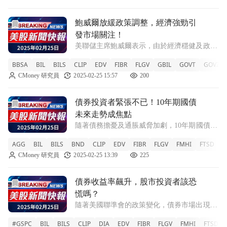
信用評級下調後的又一次警告。此舉引起了
前往鮑威爾放緩政策調整，經濟強勁引發市場關注！文章頁
鮑威爾放緩政策調整，經濟強勁引
發市場關注！
美聯儲主席鮑威爾表示，由於經濟穩健及政策
已不再過於嚴苛，未來將不急於調整貨幣政
BBSA
BIL
BILS
CLIP
EDV
FIBR
FLGV
GBIL
GOVT
GOVZ
策。 在最新的半年度報告中，美聯儲主席鮑
CMoney 研究員
2025-02-25 15:57
200
威爾指出，隨著當前政策立場顯著減少限制
性，且美國經濟持續表現良好，他認為不需要
急於
前往債券投資者緊張不已！10年期國債未來走勢成焦點文章
債券投資者緊張不已！10年期國債
未來走勢成焦點
隨著債務擔憂及通脹威脅加劇，10年期國債的
走勢引發市場關注。 新聞：近期，債券投資
AGG
BIL
BILS
BND
CLIP
EDV
FIBR
FLGV
FMHI
FTSD
F
者面臨前所未有的壓力。隨著美國政府債務不
CMoney 研究員
2025-02-25 13:39
225
斷增加，加上可能影響經濟的因素如高關稅、
減稅政策和大規模遣返移民等，市場對於未
前往債券收益率飆升，股市投資者該恐慌嗎？文章頁
債券收益率飆升，股市投資者該恐
慌嗎？
隨著美國聯準會的政策變化，債券市場出現波
動，股市投資者需關注利率上升對市場的影
#GSPC
BIL
BILS
CLIP
DIA
EDV
FIBR
FLGV
FMHI
FTSD
響。 隨著前總統吉米·卡特的國葬，股市於週