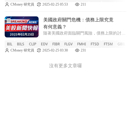
CMoney 研究員
2025-02-25 05:53
211
四休市，但債券市場仍持續運作，引發投資者
關注。近幾個月來，美國聯準會（Fed）所
前往美國政府關門危機：債務上限究竟有何意義？文章頁
美國政府關門危機：債務上限究竟
有何意義？
隨著美國政府面臨關門風險，債務上限的討論
愈加激烈，市場情緒受影響。 近期，美國華
BIL
BILS
CLIP
EDV
FIBR
FLGV
FMHI
FTSD
FTSM
GBIL
盛頓的政治局勢日益緊張，政府關門的可能性
CMoney 研究員
2025-02-25 03:30
231
讓投資者心生不安。特別是聯邦儲備系統釋出
的負面訊息，更是打亂了市場的樂觀氣氛。債
沒有更多文章囉