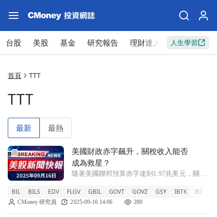
台股
美股
基金
研究報告
理財達人
新手入門
人生學習
首頁
TTT
TTT
最新
最熱
前往美國財政赤字飆升，關稅收入能否成為救星？文章頁
美國財政赤字飆升，關稅收入能否
成為救星？
隨著美國聯邦預算赤字達到1.97兆美元，關稅
收入創下新高，但未來經濟增長仍面臨挑戰。
BIL
BILS
EDV
FLGV
GBIL
GOVT
GOVZ
GSY
IBTK
IEI
OP
TLT +0.23% TBT -0.45% TMV -0.84% TBF
CMoney 研究員
2025-09-16 14:06
280
-0.25% TTT -0.64% SH