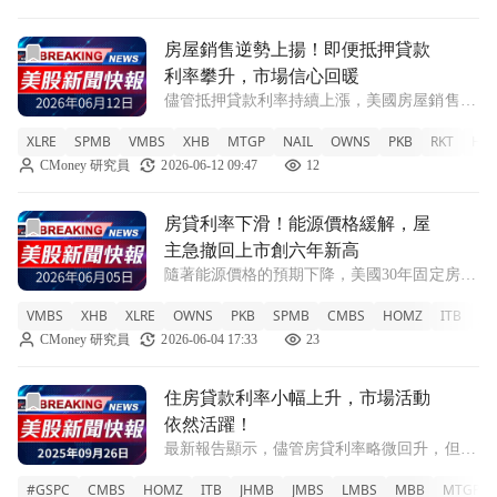
前往房屋銷售逆勢上揚！即便抵押貸款利率攀升，市場信心回
房屋銷售逆勢上揚！即便抵押貸款
利率攀升，市場信心回暖
儘管抵押貸款利率持續上漲，美國房屋銷售仍
顯示增長趨勢，專家指出這反映出購屋者對擁
XLRE
SPMB
VMBS
XHB
MTGP
NAIL
OWNS
PKB
RKT
HO
有住房的信心重燃。 RKT +7.1% XLRE
CMoney 研究員
2026-06-12 09:47
12
-0.16% SPMB +0.68% VMBS +0.58% XHB
前往房貸利率下滑！能源價格緩解，屋主急撤回上市創六年新
房貸利率下滑！能源價格緩解，屋
主急撤回上市創六年新高
隨著能源價格的預期下降，美國30年固定房貸
利率降至6.48%。然而，屋主撤回上市的速度
VMBS
XHB
XLRE
OWNS
PKB
SPMB
CMBS
HOMZ
ITB
JH
卻達到六年來的新高。 VMBS +0.11% XHB
CMoney 研究員
2026-06-04 17:33
23
+0.33% XLRE +1.15% OWNS +0.06%
前往住房貸款利率小幅上升，市場活動依然活躍！文章頁
住房貸款利率小幅上升，市場活動
依然活躍！
最新報告顯示，儘管房貸利率略微回升，但購
屋與再融資申請資料仍顯示出強勁的市場需
#GSPC
CMBS
HOMZ
ITB
JHMB
JMBS
LMBS
MBB
MTGP
求。 XLRE -1.02% XHB -0.61% ITB +0.09%