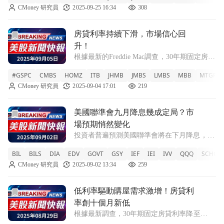
CMoney 研究員
2025-09-25 16:34
308
MBB -0.20% PKB -1.70% NA
前往房貸利率持續下滑，市場信心回升！文章頁
房貸利率持續下滑，市場信心回
升！
根據最新的Freddie Mac調查，30年期固定房貸
利率降至6.50%，帶動市場樂觀情緒。 隨著房
#GSPC
CMBS
HOMZ
ITB
JHMB
JMBS
LMBS
MBB
MTGP
貸利率的持續下降，市場對於未來購房的信心
CMoney 研究員
2025-09-04 17:01
219
逐漸增強。根據Freddie Mac的初級房貸調查，
截至9月
前往美國聯準會九月降息幾成定局？市場預期悄然變化文章頁
美國聯準會九月降息幾成定局？市
場預期悄然變化
投資者普遍預測美國聯準會將在下月降息，但
對於後續的減息時間卻意見分歧，最新經濟資
BIL
BILS
DIA
EDV
GOVT
GSY
IEF
IEI
IVV
QQQ
SCHO
料和官員言論引發討論。 隨著市場對美國聯
CMoney 研究員
2025-09-02 13:34
259
準會（Fed）政策的關注加劇，根據CME的
FedWatch工具顯示，投資者幾乎確
前往低利率驅動購屋需求激增！房貸利率創十個月新低文章頁
低利率驅動購屋需求激增！房貸利
率創十個月新低
根據最新調查，30年期固定房貸利率降至
6.56%，促使購屋需求上升。 新聞：隨著房貸