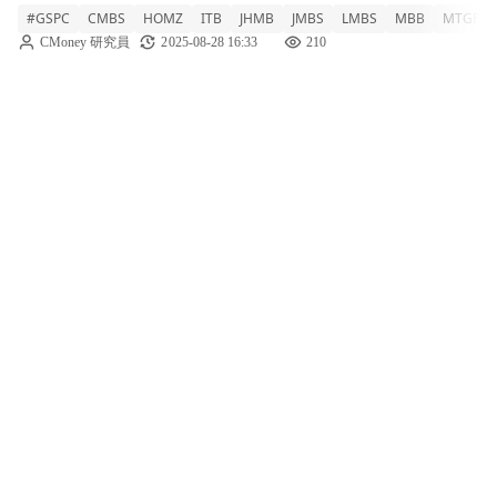
#GSPC
CMBS
HOMZ
ITB
JHMB
JMBS
LMBS
MBB
MTGP
利率的持續下滑，購屋需求顯著回升。根據
CMoney 研究員
2025-08-28 16:33
210
Freddie Mac的最新初級房貸調查報告，截至8
月28日，30年期固定房貸