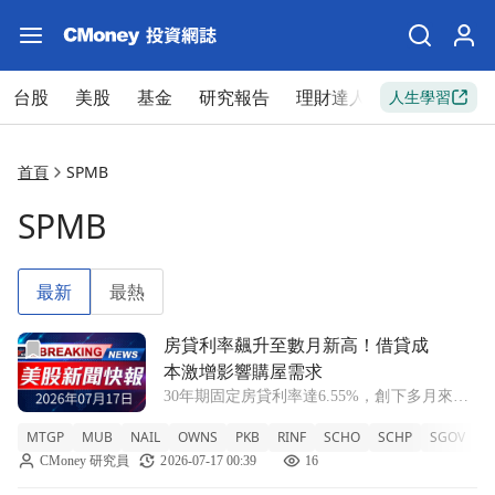
台股
美股
基金
研究報告
理財達人
新手入門
人生學習
首頁
SPMB
SPMB
最新
最熱
前往房貸利率飆升至數月新高！借貸成本激增影響購屋需求文
房貸利率飆升至數月新高！借貸成
本激增影響購屋需求
30年期固定房貸利率達6.55%，創下多月來新
高，雖然購屋需求減弱，但住房庫存持續增
MTGP
MUB
NAIL
OWNS
PKB
RINF
SCHO
SCHP
SGOV
S
加。 MTGP -0.05% MUB -0.13% NAIL
CMoney 研究員
2026-07-17 00:39
16
+6.84% OWNS -0.17% PKB +0.2