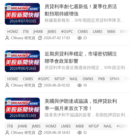
前往房貸利率創七週新低！夏季住房活動預期持續增強文章頁
房貸利率創七週新低！夏季住房活
動預期持續增強
根據最新報告，30年期固定房貸利率降至
6.43%，住房需求回升，專家預測夏季市場將
HOMZ
ITB
JHMB
JMBS
#GSPC
CMBS
LMBS
MBB
MTGP
更為活躍。 HOMZ -0.32% ITB +0.1% JHMB
CMoney 研究員
2026-07-02 17:03
23
+0.16% JMBS +0.26% #GSPC -
前往近期房貸利率穩定，市場密切關注聯準會政策影響文章頁
近期房貸利率穩定，市場密切關注
聯準會政策影響
房貸利率在最近幾週保持穩定，30年固定利率
平均為6.49%。專家指出，這反映了借款人對
HOMZ
CMBS
#GSPC
MTGP
NAIL
OWNS
PKB
SPMB
ITB
當前利率的敏感度。 HOMZ +0.71% CMBS
CMoney 研究員
2026-06-26 02:02
16
-0.08% #GSPC -0.01% MTGP -0.08
前往美國與伊朗達成協議，抵押貸款利率一個月來首次下滑！
美國與伊朗達成協議，抵押貸款利
率一個月來首次下滑！
隨著美伊和平協議的簽署，長期抵押貸款利率
降至約一個月以來的最低點，顯示市場對未來
ITB
JHMB
JMBS
HOMZ
LMBS
MBB
MTGP
NAIL
#GSPC
經濟復甦的樂觀。 ITB +4.15% JHMB +0.32%
CMoney 研究員
2026-06-18 18:03
32
JMBS +0.3% HOMZ +2.43% LMBS